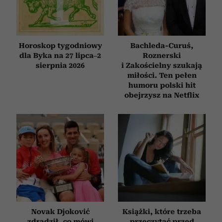
Horoskop tygodniowy
Bachleda-Curuś,
dla Byka na 27 lipca–2
Roznerski
sierpnia 2026
i Zakościelny szukają
miłości. Ten pełen
humoru polski hit
obejrzysz na Netflix
Novak Djoković
Książki, które trzeba
zdradził, co mówi
przeczytać przed