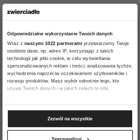
Kadra Ośrodka powstała wyłącznie
z certyfikowanych i doświadczonych
specjalistów: lekarzy, psychoterapeutów,
Odpowiedzialne wykorzystanie Twoich danych
dietetyków i fizjoterapeutów. Stawiamy na
Wraz z
naszymi 1022 partnerami
przetwarzamy Twoje
profesjonalizm, który daje Ci poczucie
osobiste dane, np. adres IP, korzystając z takich
bezpieczeństwa i pewność efektywnie
technologii jak pliki cookie, w celu wyświetlania
spersonalizowanych reklam i treści, analizowania tychże,
wykorzystanego czasu.
wychodzenia naprzeciw oczekiwaniom użytkowników i
KOMFORT I DYSKRECJA
rozwoju produktów. Masz wybór odnośnie tego, kto
używa Twoich danych i w jakich celach to robi.
Stylizacja ośrodka pozwala zagwarantować
anonimowość i dyskrecję. Wyróżnikiem jest
Jeśli wyrazisz na to zgodę, chcielibyśmy również:
Gromadzić dane dotyczące Twojej lokalizacji
także położenie w pobliżu malowniczych plaż
Zezwól na wszystkie
geograficznej z dokładnością nawet do kilku metrów
i Rezerwatu Przyrody. Basen, sauna, komfortowe
Identyfikować Twoje urządzenie, aktywnie
apartamenty, przestronne sale, stół bilardowy,
analizując charakteryzującego je zbiory danych
Spersonalizuj
sprzęt audio-wideo, boisko oraz elegancka