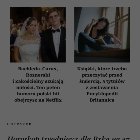
Bachleda-Curuś,
Książki, które trzeba
Roznerski
przeczytać przed
i Zakościelny szukają
śmiercią. 5 tytułów
miłości. Ten pełen
z zestawienia
humoru polski hit
Encyklopedii
obejrzysz na Netflix
Britannica
HOROSKOP
Horoskop tygodniowy dla Byka na 27