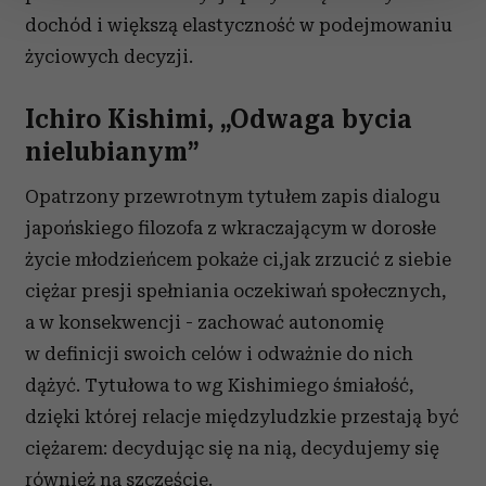
zmienić lub wycofać swoją zgodę w dowolnej chwili.
dochód i większą elastyczność w podejmowaniu
Wykorzystujemy pliki cookie do spersonalizowania treści
życiowych decyzji.
i reklam, aby oferować funkcje społecznościowe i
analizować ruch w naszej witrynie. Informacje o tym, jak
Ichiro Kishimi, „Odwaga bycia
korzystasz z naszej witryny, udostępniamy partnerom
nielubianym”
społecznościowym, reklamowym i analitycznym.
Partnerzy mogą połączyć te informacje z innymi danymi
Opatrzony przewrotnym tytułem zapis dialogu
otrzymanymi od Ciebie lub uzyskanymi podczas
japońskiego filozofa z wkraczającym w dorosłe
korzystania z ich usług.
życie młodzieńcem pokaże ci,jak zrzucić z siebie
ciężar presji spełniania oczekiwań społecznych,
a w konsekwencji - zachować autonomię
w definicji swoich celów i odważnie do nich
dążyć. Tytułowa to wg Kishimiego śmiałość,
dzięki której relacje międzyludzkie przestają być
ciężarem: decydując się na nią, decydujemy się
również na szczęście.