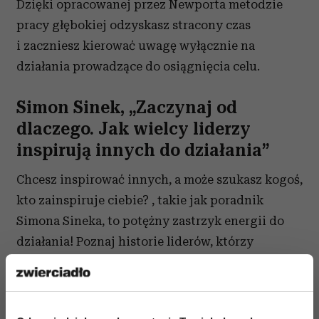
Dzięki opracowanej przez Newporta metodzie
pracy głębokiej odzyskasz stracony czas
i zaczniesz kierować uwagę wyłącznie na
działania prowadzące do osiągnięcia celu.
Simon Sinek, „Zaczynaj od
dlaczego. Jak wielcy liderzy
inspirują innych do działania”
Chcesz inspirować innych, a może szukasz kogoś,
kto zainspiruje ciebie? , takie jak poradnik
Simona Sineka, to potężny zastrzyk energii do
działania! Poznaj historie liderów, którzy
poderwali do zmiany cały świat i dowiedz się,
jakie mechanizmy psychologiczne stały za ich
sukcesem. Podstawą życiowego spełnienia jest