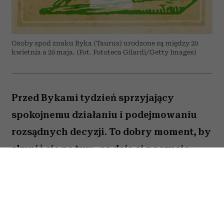
Osoby spod znaku Byka (Taurus) urodzone są między 20
kwietnia a 20 maja. (Fot. Fototeca Gilardi/Getty Images)
Przed Bykami tydzień sprzyjający
spokojnemu działaniu i podejmowaniu
rozsądnych decyzji. To dobry moment, by
skupić się na tym, co daje ci poczucie
stabilności i bezpieczeństwa. Choć wokół
może dziać się wiele, największe korzyści
przyniesie konsekwencja i cierpliwość.
Sprawdź, co gwiazdy przygotowały dla