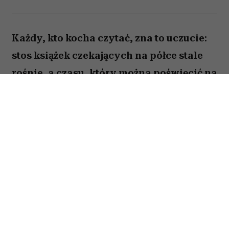
Każdy, kto kocha czytać, zna to uczucie:
stos książek czekających na półce stale
rośnie, a czasu, który można poświęcić na
lekturę, ubywa. A przecież obok głośnych
nowości i sezonowych bestsellerów są
jeszcze te tytuły, które od lat wracają w
kolejnych zestawieniach
najważniejszych książek świata. Po które
warto sięgnąć? Zajrzałam do listy
Encyklopedii Britannica i wybrałam z
niej pięć tytułów, które zdaniem wielu