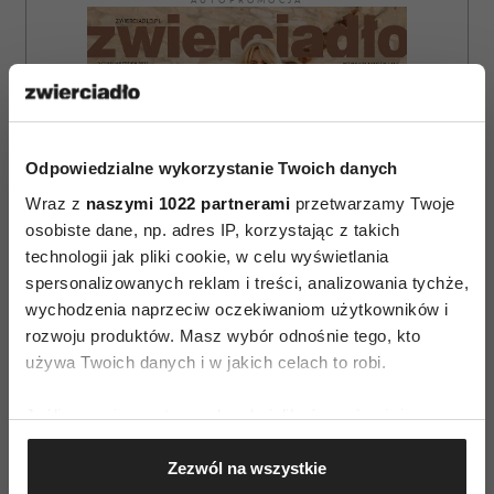
AUTOPROMOCJA
Odpowiedzialne wykorzystanie Twoich danych
Wraz z
naszymi 1022 partnerami
przetwarzamy Twoje
osobiste dane, np. adres IP, korzystając z takich
technologii jak pliki cookie, w celu wyświetlania
spersonalizowanych reklam i treści, analizowania tychże,
wychodzenia naprzeciw oczekiwaniom użytkowników i
rozwoju produktów. Masz wybór odnośnie tego, kto
używa Twoich danych i w jakich celach to robi.
Jeśli wyrazisz na to zgodę, chcielibyśmy również:
ZAMÓW
Gromadzić dane dotyczące Twojej lokalizacji
Zezwól na wszystkie
geograficznej z dokładnością nawet do kilku metrów
WYDANIE DRUKOWANE