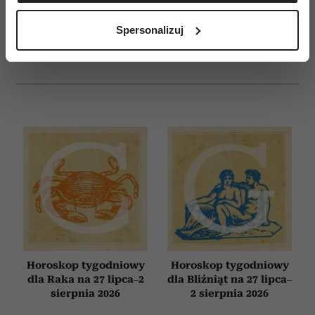
Identyfikować Twoje urządzenie, aktywnie
analizując charakteryzującego je zbiory danych
E-WYDANIE
Spersonalizuj
(fingerprinting, czyli wirtualny odcisk palca)
Dowiedz się więcej odnośnie tego, jak Twoje osobiste
dane są przetwarzane oraz ustaw własne preferencje w
sekcji szczegółów
. W Deklaracji plików cookie możesz
zmienić lub wycofać swoją zgodę w dowolnej chwili.
Wykorzystujemy pliki cookie do spersonalizowania treści
i reklam, aby oferować funkcje społecznościowe i
analizować ruch w naszej witrynie. Informacje o tym, jak
korzystasz z naszej witryny, udostępniamy partnerom
społecznościowym, reklamowym i analitycznym.
Partnerzy mogą połączyć te informacje z innymi danymi
otrzymanymi od Ciebie lub uzyskanymi podczas
korzystania z ich usług.
Horoskop tygodniowy
Horoskop tygodniowy
dla Raka na 27 lipca–2
dla Bliźniąt na 27 lipca–
sierpnia 2026
2 sierpnia 2026