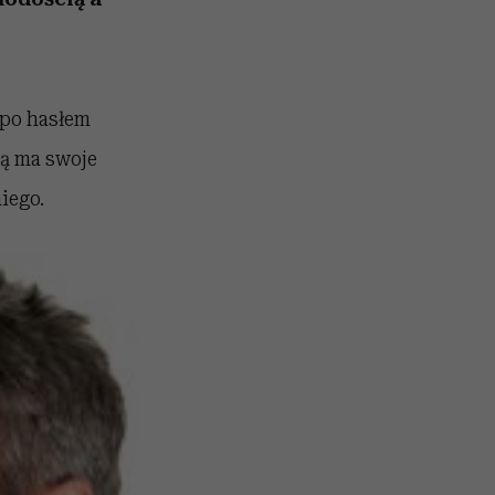
po hasłem
ią ma swoje
iego.