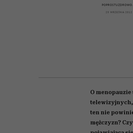
powinien znać odpowi
kawę z Kasią Miller”, s.
weterynarz”
POPROSTUZDROWO.
odc. 7]
25 WRZEŚNIA 2012
O menopauzie 
telewizyjnych,
ten nie powini
mężczyzn? Czy
pojawiającą s