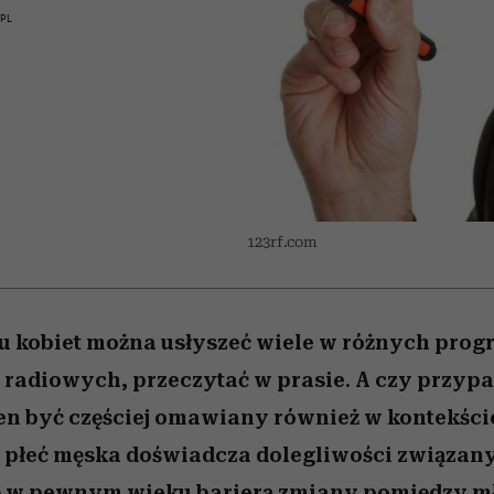
edź
 5,
przekraczają swoje granice
Wiemy, gdzie go kupić
Miller s. 5, odc. 6]
sezon jesień–zima 2
zaskakujący fawo
PL
w seksie?
123rf.com
u kobiet można usłyszeć wiele w różnych pro
 radiowych, przeczytać w prasie. A czy przyp
en być częściej omawiany również w kontekści
 płeć męska doświadcza dolegliwości związan
ię w pewnym wieku barierą zmiany pomiędzy mł