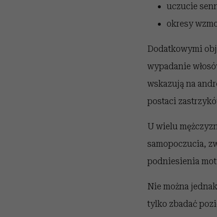
uczucie senn
okresy wzmo
Dodatkowymi obja
wypadanie włosów 
wskazują na andr
postaci zastrzykó
U wielu mężczyzn
samopoczucia, zw
podniesienia moty
Nie można jednak
tylko zbadać poz