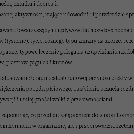
ości, smutku i depresji,
żonej aktywności, mające udowodnić i potwierdzić sp
wami towarzyszącymi upływowi lat może być nocne po
(łysienie), tycie, różnego typu zmiany na skórze. Jeże
opauzę, typowe leczenie polega na uzupełnianiu nied
w, plastrów, pigułek i kremów.
 stosowanie terapii testosteronowej przynosi efekty w
iększenia popędu płciowego, osłabienia uczucia rozdr
wacji i umiejętności walki z przeciwnościami.
 zapominać, że przed przystąpieniem do terapii hormon
iom hormonu w organizmie, ale i przeprowadzić rzetel