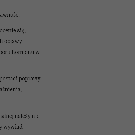
rawność.
cenie się,
li objawy
oboru hormonu w
 postaci poprawy
ażnienia,
alnej należy nie
ny wywiad