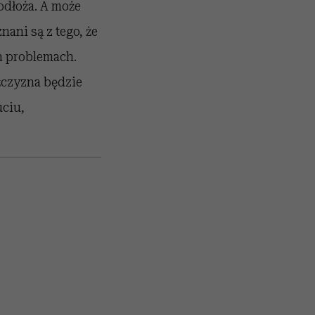
odłoża. A może
nani są z tego, że
h problemach.
żczyzna będzie
ciu,