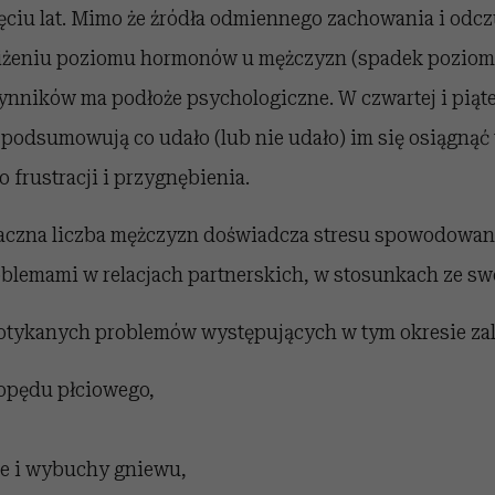
ięciu lat. Mimo że źródła odmiennego zachowania i odc
żeniu poziomu hormonów u mężczyzn (spadek poziomu
ynników ma podłoże psychologiczne. W czwartej i piąte
podsumowują co udało (lub nie udało) im się osiągnąć 
o frustracji i przygnębienia.
aczna liczba mężczyzn doświadcza stresu spowodowane
oblemami w relacjach partnerskich, w stosunkach ze sw
potykanych problemów występujących w tym okresie za
popędu płciowego,
ie i wybuchy gniewu,