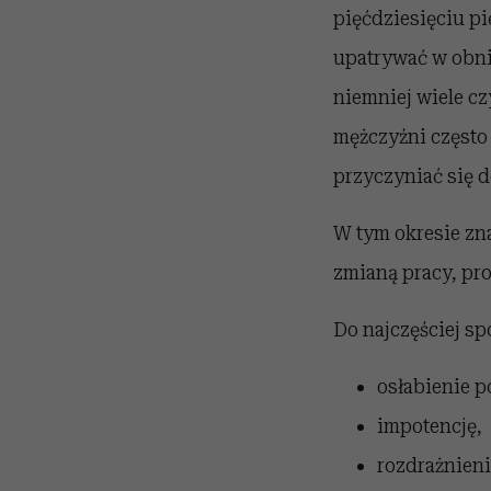
pięćdziesięciu p
upatrywać w obni
niemniej wiele cz
mężczyźni często 
przyczyniać się d
W tym okresie zn
zmianą pracy, pr
Do najczęściej s
osłabienie 
impotencję,
rozdrażnien