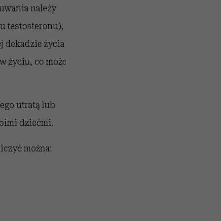
zuwania należy
 testosteronu),
j dekadzie życia
w życiu, co może
go utratą lub
oimi dziećmi.
liczyć można: