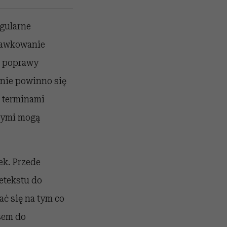
egularne
 dawkowanie
i poprawy
 nie powinno się
 terminami
omymi mogą
ek. Przede
etekstu do
ć się na tym co
sem do