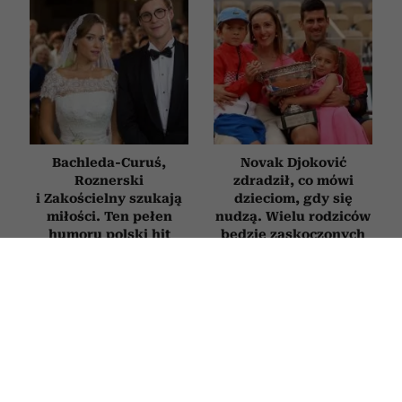
Bachleda-Curuś,
Novak Djoković
Roznerski
zdradził, co mówi
i Zakościelny szukają
dzieciom, gdy się
miłości. Ten pełen
nudzą. Wielu rodziców
humoru polski hit
będzie zaskoczonych
obejrzysz na Netflix
WYWIADY
„Koty nigdy nie mylą się w tej
sprawie”. Rozmowa o prof.