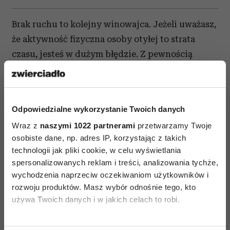
Brak ruchu to kolejny winowajca. Jeżeli uważasz,
że aktywność fizyczna osoby otyłej to strata
czasu, jesteś w dużym błędzie. Z pewnością
lepsze rezultaty osiągnie się, łącząc ćwiczenia
z odpowiednią dietą. Nikt nie zagwarantuje, że
na początku będzie łatwo. Ale warto przełamać
Odpowiedzialne wykorzystanie Twoich danych
barierę niechęci do podjęcia aktywności
Wraz z
naszymi 1022 partnerami
przetwarzamy Twoje
fizycznej. Dla wielu osób może to być nie lada
osobiste dane, np. adres IP, korzystając z takich
wyzwanie, szczególnie, gdy do tej pory
technologii jak pliki cookie, w celu wyświetlania
konsekwentnie unikały tego największego
spersonalizowanych reklam i treści, analizowania tychże,
sprzymierzeńca zdrowia. Dobrą wiadomością jest
wychodzenia naprzeciw oczekiwaniom użytkowników i
rozwoju produktów. Masz wybór odnośnie tego, kto
też to, że podczas uprawiania sportu zwiększa się
używa Twoich danych i w jakich celach to robi.
poziom endorfin we krwi, czyli tzw. hormonów
szczęścia, a z takim orężem zdecydowanie łatwiej
Jeśli wyrazisz na to zgodę, chcielibyśmy również: