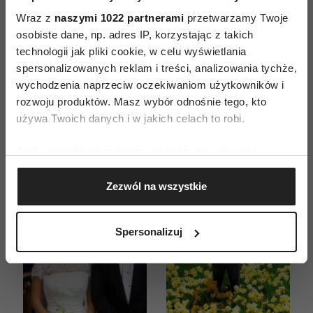
Wraz z
naszymi 1022 partnerami
przetwarzamy Twoje
ZAMÓW
osobiste dane, np. adres IP, korzystając z takich
technologii jak pliki cookie, w celu wyświetlania
WYDANIE DRUKOWANE
spersonalizowanych reklam i treści, analizowania tychże,
wychodzenia naprzeciw oczekiwaniom użytkowników i
E-WYDANIE
rozwoju produktów. Masz wybór odnośnie tego, kto
używa Twoich danych i w jakich celach to robi.
Jeśli wyrazisz na to zgodę, chcielibyśmy również:
Gromadzić dane dotyczące Twojej lokalizacji
Zezwól na wszystkie
geograficznej z dokładnością nawet do kilku metrów
Identyfikować Twoje urządzenie, aktywnie
analizując charakteryzującego je zbiory danych
Spersonalizuj
(fingerprinting, czyli wirtualny odcisk palca)
Dowiedz się więcej odnośnie tego, jak Twoje osobiste
dane są przetwarzane oraz ustaw własne preferencje w
sekcji szczegółów
. W Deklaracji plików cookie możesz
zmienić lub wycofać swoją zgodę w dowolnej chwili.