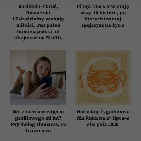
Bachleda-Curuś,
Filmy, które otwierają
Roznerski
oczy. 10 historii, po
Wykorzystujemy pliki cookie do spersonalizowania treści
i Zakościelny szukają
których inaczej
i reklam, aby oferować funkcje społecznościowe i
miłości. Ten pełen
spojrzysz na życie
analizować ruch w naszej witrynie. Informacje o tym, jak
humoru polski hit
korzystasz z naszej witryny, udostępniamy partnerom
obejrzysz na Netflix
społecznościowym, reklamowym i analitycznym.
Partnerzy mogą połączyć te informacje z innymi danymi
otrzymanymi od Ciebie lub uzyskanymi podczas
korzystania z ich usług.
Nie zmieniasz zdjęcia
Horoskop tygodniowy
profilowego od lat?
dla Raka na 27 lipca–2
Psycholog tłumaczy, co
sierpnia 2026
to oznacza