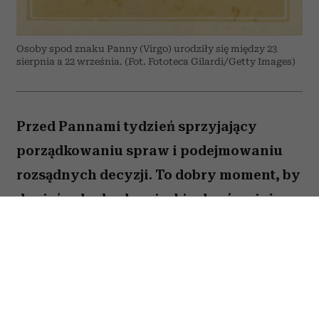
Osoby spod znaku Panny (Virgo) urodziły się między 23
sierpnia a 22 września. (Fot. Fototeca Gilardi/Getty Images)
Przed Pannami tydzień sprzyjający
porządkowaniu spraw i podejmowaniu
rozsądnych decyzji. To dobry moment, by
dopiąć zaległe obowiązki, ale również
zastanowić się, które z nich naprawdę są
warte twojej energii. Nie wszystko musisz
zrobić od razu. Sprawdź, co gwiazdy
przygotowały dla Panny na okres od 27