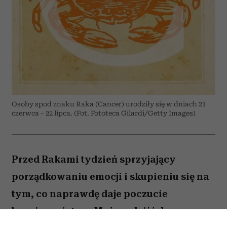
Osoby spod znaku Raka (Cancer) urodziły się w dniach 21
czerwca – 22 lipca. (Fot. Fototeca Gilardi/Getty Images)
Przed Rakami tydzień sprzyjający
porządkowaniu emocji i skupieniu się na
tym, co naprawdę daje poczucie
bezpieczeństwa. Możesz dojść do