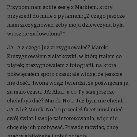
Przypominam sobie sesję z Markiem, który
przyszedł do mnie z pytaniem: „Z czego jeszcze
mam zrezygnować, żeby moja dziewczyna była
wreszcie zadowolona?"
JA: A z czego już zrezygnowałeś? Marek:
Zrezygnowałem z siatkówki, w którą trałem co
piątek; zrezygnowałem z fotografii, na którą
poświęcałem sporo czasu; ale widzę, że jeszcze
nie dość… Iwona wciąż twierdzi, że poświęcam jej
za mało czasu. JA: Aha… a co Ty sam jeszcze
chciałbyś dać? Marek: No…. Już bym nie chciał…
JA: Nie? Marek: No bo przecież facet musi mieć
swój świat i swoje zainteresowania, więc nie
chcę się ich pozbywać. Prawdę mówiąc, chcę
grać w siatkówkę i robić zdjęcia.