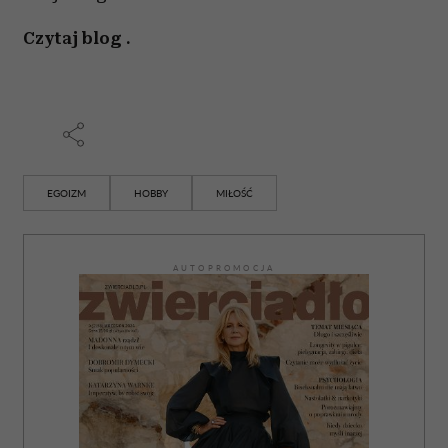
Partnerzy mogą połączyć te informacje z innymi danymi
otrzymanymi od Ciebie lub uzyskanymi podczas
Czytaj blog .
korzystania z ich usług.
EGOIZM
HOBBY
MIŁOŚĆ
AUTOPROMOCJA