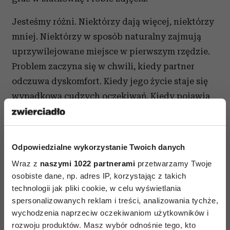
Jesteśmy różni. Niektórzy dają więcej, niektórzy
mniej. Niektórzy w sposób naturalny zajmują
uprzywilejowane miejsce w pierwszym rzędzie.
Problem zaczyna się w chwili, kiedy partner
odczuwa dyskomfort. Kiedy jego życie staje się
wypadkową cudzych oczekiwań. Kiedy pojawia
się określenie – egoista.
Jeśli wydaje Ci się, że Twój partner zawłaszcza
Odpowiedzialne wykorzystanie Twoich danych
Twoje życie zadaj sobie pytanie:
Wraz z
naszymi 1022 partnerami
przetwarzamy Twoje
Czy bardziej pożądanym i interesującym
osobiste dane, np. adres IP, korzystając z takich
partnerem jest osoba, która wnosi do
technologii jak pliki cookie, w celu wyświetlania
spersonalizowanych reklam i treści, analizowania tychże,
związku swoje zainteresowania, pasje,
wychodzenia naprzeciw oczekiwaniom użytkowników i
marzenia, potrzeby czy ktoś kto spełnia
rozwoju produktów. Masz wybór odnośnie tego, kto