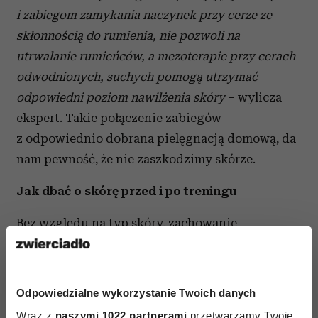
i zabiegom zamykania naczynek przy cerze ze
skłonnością do rumienia, nie pozwoli na
utrwalanie rumieńców, a mezoterapie przy cerach
odwodnionych, suchych pomogą utrzymać
odpowiedni poziom nawilżenia skóry
– wylicza
ekspert. Takie połączenie zabiegów
z odpowiednio dobrana pielęgnacją domową, da
nam pewność, że nie zaszkodzimy skórze.
Jak dbać o skórę przed i po treningu
Bez względu na typ skóry, zachowanie
dyscypliny podczas treningu powinno się łączyć
z zachowaniem dyscypliny w kwestii pielęgnacji.
–
Skórę do treningu powinniśmy odpowiednio
Odpowiedzialne wykorzystanie Twoich danych
przygotować, a po ćwiczeniach solidnie się o nią
Wraz z
naszymi 1022 partnerami
przetwarzamy Twoje