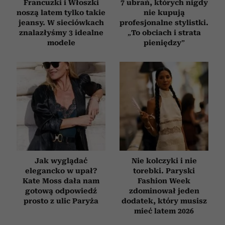
Francuzki i Włoszki
7 ubrań, których nigdy
noszą latem tylko takie
nie kupują
jeansy. W sieciówkach
profesjonalne stylistki.
znalazłyśmy 3 idealne
„To obciach i strata
modele
pieniędzy”
Jak wyglądać
Nie kolczyki i nie
elegancko w upał?
torebki. Paryski
Kate Moss dała nam
Fashion Week
gotową odpowiedź
zdominował jeden
prosto z ulic Paryża
dodatek, który musisz
mieć latem 2026