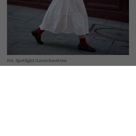
Fot. Spotlight/Launchmetrics
Nie wszystkie letnie ubrania są tak
wygodne i uniwersalne, jak mogłoby się
wydawać. Niektóre źle znoszą upały,
zaburzają proporcje sylwetki albo
sprawiają, że stylizacja wygląda mniej