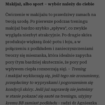
Wykorzystujemy pliki cookie do spersonalizowania treści
Makijaż, albo sport – wybór należy do ciebie
i reklam, aby oferować funkcje społecznościowe i
analizować ruch w naszej witrynie. Informacje o tym, jak
Ćwiczenie w makijażu to prawdziwy zamach na
korzystasz z naszej witryny, udostępniamy partnerom
twoją urodę. Po pierwsze podczas treningu
społecznościowym, reklamowym i analitycznym.
makijaż bardzo szybko „spływa”, co zwykle
Partnerzy mogą połączyć te informacje z innymi danymi
wygląda niezbyt atrakcyjnie. Po drugie skóra
otrzymanymi od Ciebie lub uzyskanymi podczas
produkuje większą ilość potu i łoju, a w
korzystania z ich usług.
połączeniu z podkładem i zanieczyszczeniami
tworzy się mieszanka, która idealnie zapycha
pory (tym bardziej skutecznie, że pory pod
wpływem ciepła rozszerzają się). –
Trening
i makijaż wykluczają się, jeśli tego nie zrozumiemy,
przepłacimy to wypryskami i pogorszeniem się
kondycji skóry. Jeśli już naprawdę nie jesteśmy
w stanie pokazać się sauté na treningu, użyjmy
kremu BB zamiast podkładu
– radzi dr Agnieszka