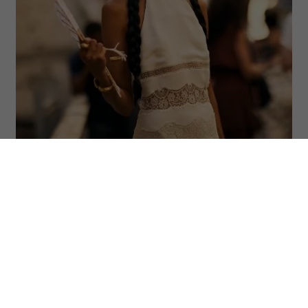
Spotlight/Launchmetrics
Na zdjęciach z paryskiego tygodnia mody
uwagę przyciągały nie tylko
spektakularne kreacje. Gwiazdy i goście
pokazów zgodnie sięgali po niepozorny