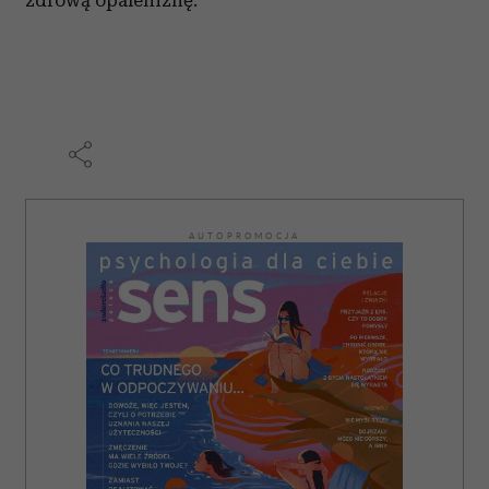
zdrową opaleniznę.
AUTOPROMOCJA