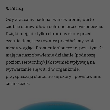
Wykorzystujemy pliki cookie do spersonalizowania treści
i reklam, aby oferować funkcje społecznościowe i
3. Filtruj
analizować ruch w naszej witrynie. Informacje o tym, jak
korzystasz z naszej witryny, udostępniamy partnerom
Gdy zrzucamy nadmiar warstw ubrań, warto
społecznościowym, reklamowym i analitycznym.
zadbać o prawidłową ochronę przeciwsłoneczną.
Partnerzy mogą połączyć te informacje z innymi danymi
Dzięki niej, nie tylko chronimy skórę przed
otrzymanymi od Ciebie lub uzyskanymi podczas
czerniakiem, lecz również przedłużamy sobie
korzystania z ich usług.
młody wygląd. Promienie słoneczne, poza tym, że
mają na nasz zbawienne działanie (podnoszą
poziom serotoniny) jak również wpływają na
wytwarzanie się wit. d w organizmie,
przyspieszają starzenie się skóry i powstawanie
zmarszczek.