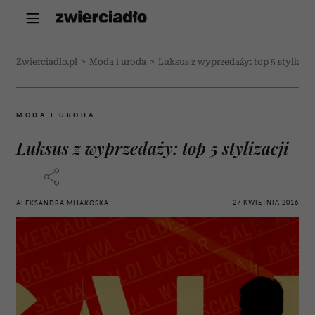
Zwierciadlo.pl
>
Moda i uroda
>
Luksus z wyprzedaży: top 5 stylizacj
MODA I URODA
Luksus z wyprzedaży: top 5 stylizacji
27 KWIETNIA 2016
ALEKSANDRA MIJAKOSKA