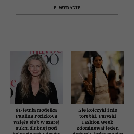
E-WYDANIE
61-letnia modelka
Nie kolczyki i nie
Paulina Porizkova
torebki. Paryski
wzięła ślub w szarej
Fashion Week
sukni ślubnej pod
zdominował jeden
kolor siwych włosów
dodatek, który musisz