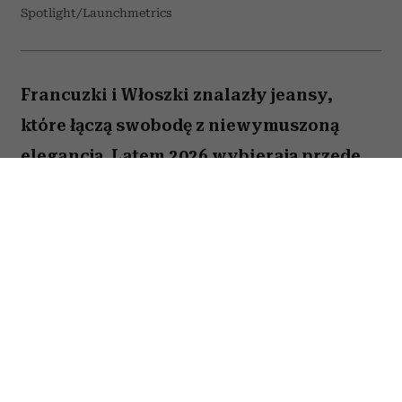
Spotlight/Launchmetrics
Francuzki i Włoszki znalazły jeansy,
które łączą swobodę z niewymuszoną
elegancją. Latem 2026 wybierają przede
wszystkim białe modele z szerokimi
nogawkami i mocno podkreśloną talią.
Podobne fasony znalazłyśmy także w
popularnych sieciówkach.
Spis treści: