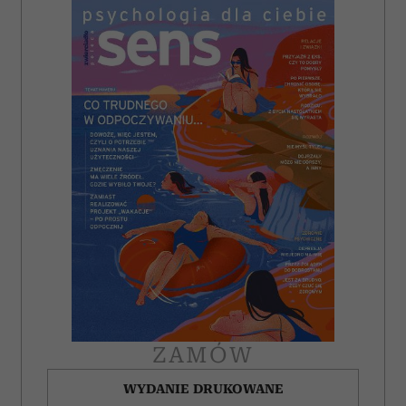
i reklam, aby oferować funkcje społecznościowe i
analizować ruch w naszej witrynie. Informacje o tym, jak
korzystasz z naszej witryny, udostępniamy partnerom
społecznościowym, reklamowym i analitycznym.
Partnerzy mogą połączyć te informacje z innymi danymi
otrzymanymi od Ciebie lub uzyskanymi podczas
korzystania z ich usług.
ZAMÓW
WYDANIE DRUKOWANE