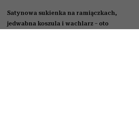
Satynowa sukienka na ramiączkach,
jedwabna koszula i wachlarz – oto
przepis supermodelki na elegancję przy
ponad 30 stopniach Celsjusza.
Kate Moss
przyjechała do Paryża na Men's
Fashion Week i trafiła prosto w serce francuskiej
fali upałów. Ale – co nikogo chyba nie zaskoczyło
– modelka nie zamierzała odpuszczać sobie tylko
dlatego, że termometr przekracza 30°C. Zamiast
sięgać po banalne rozwiązanie w postaci
bawełnianej koszulki i sandałów, postawiła na
typowy dla siebie szyk z aurą nonszalancji.