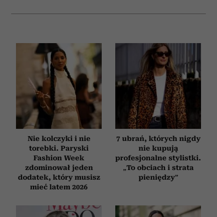
korzystasz z naszej witryny, udostępniamy partnerom
społecznościowym, reklamowym i analitycznym.
Partnerzy mogą połączyć te informacje z innymi danymi
otrzymanymi od Ciebie lub uzyskanymi podczas
korzystania z ich usług.
Nie kolczyki i nie
7 ubrań, których nigdy
torebki. Paryski
nie kupują
Fashion Week
profesjonalne stylistki.
zdominował jeden
„To obciach i strata
dodatek, który musisz
pieniędzy”
mieć latem 2026