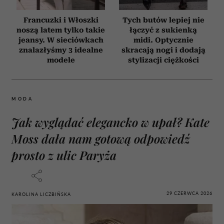
Francuzki i Włoszki
Tych butów lepiej nie
noszą latem tylko takie
łączyć z sukienką
jeansy. W sieciówkach
midi. Optycznie
znalazłyśmy 3 idealne
skracają nogi i dodają
modele
stylizacji ciężkości
MODA
Jak wyglądać elegancko w upał? Kate
Moss dała nam gotową odpowiedź
prosto z ulic Paryża
29 CZERWCA 2026
KAROLINA LICZBIŃSKA