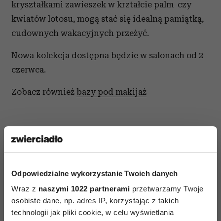
kryształkami zawieszek w krztałcie palm czy
kwiatów lotosu, mogą stać się idealną pamiątką,
cudownych wakacyjnych przeżyć.
Nowa kolekcja dostępna będzie w salonach od 2
czerwca.
Zobacz również
bazy pod makijaż
Odpowiedzialne wykorzystanie Twoich danych
AUTOPROMOCJA
Wraz z
naszymi 1022 partnerami
przetwarzamy Twoje
osobiste dane, np. adres IP, korzystając z takich
technologii jak pliki cookie, w celu wyświetlania