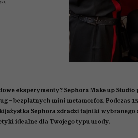
 5,
la
Raport Lyst ujawnił
Miller s. 5, odc. 6]
skuteczne
relację z pienięd
sposoby
SKA
najbardziej pożądane
ubrania i marki sezonu
dowe eksperymenty? Sephora Make up Studio p
ug – bezpłatnych mini metamorfoz. Podczas 1
kijażystka Sephora zdradzi tajniki wybranego 
tyki idealne dla Twojego typu urody.