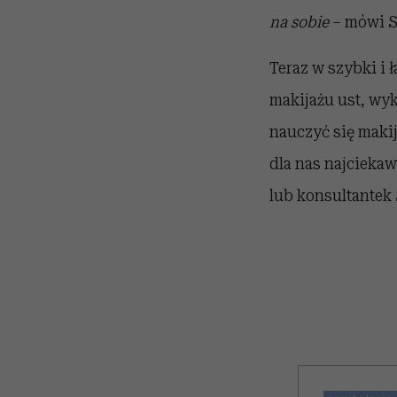
na sobie
– mówi S
Teraz w szybki i 
makijażu ust, wy
nauczyć się maki
dla nas najciekaw
lub konsultantek