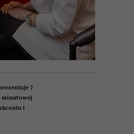
zmi
emocje sięgają zenitu
rezentuje 7
5 minutowej
akcentu i