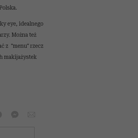
Polska.
ky eye, idealnego
rzy. Można też
ać z "menu" rzecz
ch makijażystek