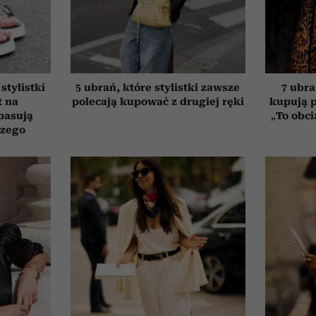
stylistki
5 ubrań, które stylistki zawsze
7 ubra
t na
polecają kupować z drugiej ręki
kupują p
pasują
„To obci
czego