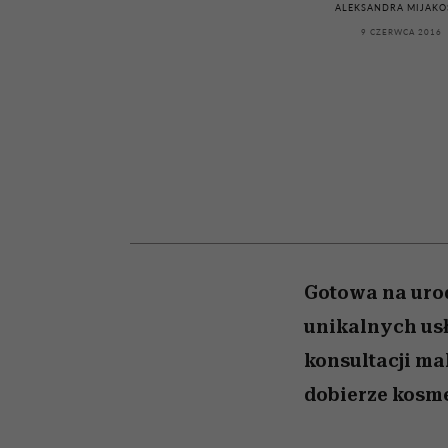
kawę z Kasią Miller”, s.
skutki dla związku i d
ALEKSANDRA MIJAKO
partnerki
odc. 7]
9 CZERWCA 2016
Gotowa na uro
unikalnych usł
konsultacji ma
dobierze kosme