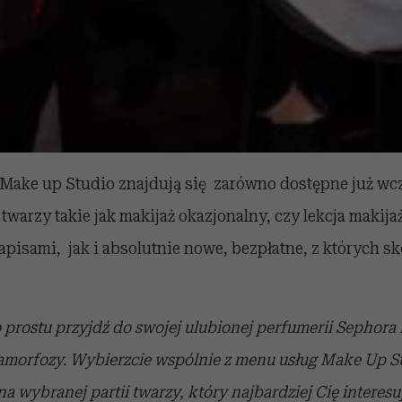
ake up Studio znajdują się zarówno dostępne już wcz
twarzy takie jak makijaż okazjonalny, czy lekcja makijaż
pisami, jak i absolutnie nowe, bezpłatne, z których s
o prostu przyjdź do swojej ulubionej perfumerii Sephora 
amorfozy. Wybierzcie wspólnie z menu usług Make Up St
wybranej partii twarzy, który najbardziej Cię interesuje