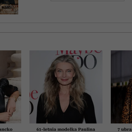
ancko
61-letnia modelka Paulina
7 ubra