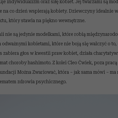
e indywidualizm oraz siłę kobiet. Jej twarzami są mod
re na co dzień wspierają kobiety. Dziewczyny idealnie w
ktu, który stawia na piękno wewnętrzne.
i nie są jedynie modelkami, które robią międzynarodow
odważnymi kobietami, które nie boją się walczyć o to,
 zabiera głos w kwestii praw kobiet, działa charytatyw
mat choroby hashimoto. Z kolei Cleo Ćwiek, poza prac
 fundacji Można Zwariować, która – jak sama mówi – ma 
tematem zdrowia psychicznego.