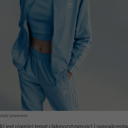
riały prasowe)
ski jest również temat ciałopozytywności i samoakcepta