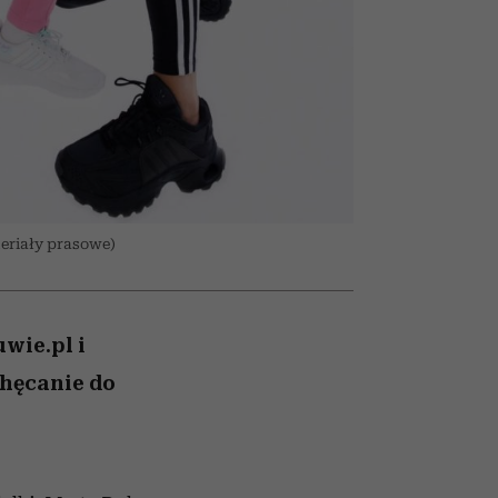
nił
relację z pieniędzmi
ane
zonu
teriały prasowe)
wie.pl i
chęcanie do