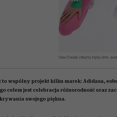
 5,
kwestie, o których wciąż
skutki dla związku i dla
Miller s. 5, odc. 6]
Raport Lyst ujaw
boimy się mówić
partnerki
najbardziej pożąd
ubrania i marki se
Cleo Ćwiek i Marta Dyks (Fot. ma
 to wspólny projekt kilku marek: Adidasa, eobu
o celem jest celebracja różnorodność oraz za
dkrywania swojego piękna.