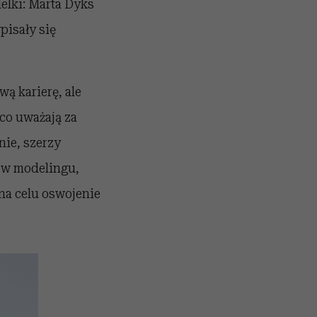
elki: Marta Dyks
pisały się
ą karierę, ale
 co uważają za
nie, szerzy
ą w modelingu,
na celu oswojenie