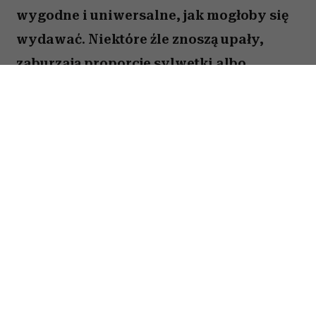
wygodne i uniwersalne, jak mogłoby się
wydawać. Niektóre źle znoszą upały,
zaburzają proporcje sylwetki albo
sprawiają, że stylizacja wygląda mniej
elegancko. Oto pięć rzeczy, które stylistki
najchętniej usunęłyby z wakacyjnej szafy.
Spis treści:
Obcisłe ubrania z nieprzewiewnych
materiałów
Za ciasne i mocno postrzępione szorty
Prześwitujące białe ubrania
Zużyte gumowe klapki noszone na każdą