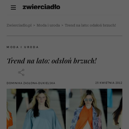
Zwierciadlo.pl
>
Moda i uroda
>
Trend na lato: odsłoń brzuch!
MODA I URODA
Trend na lato: odsłoń brzuch!
25 KWIETNIA 2012
DOMINIKA ZASŁONA-DUKIELSKA