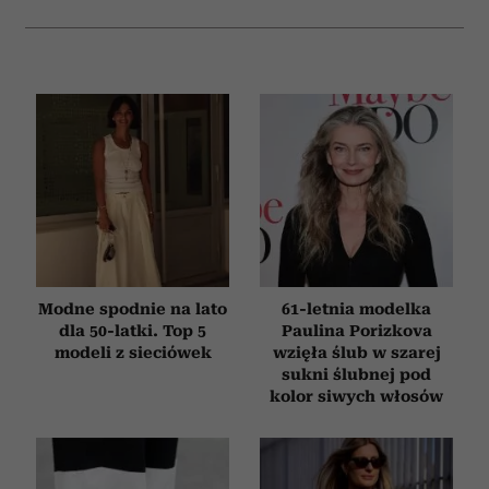
korzystasz z naszej witryny, udostępniamy partnerom
społecznościowym, reklamowym i analitycznym.
Partnerzy mogą połączyć te informacje z innymi danymi
otrzymanymi od Ciebie lub uzyskanymi podczas
korzystania z ich usług.
Modne spodnie na lato
61-letnia modelka
dla 50-latki. Top 5
Paulina Porizkova
modeli z sieciówek
wzięła ślub w szarej
sukni ślubnej pod
kolor siwych włosów