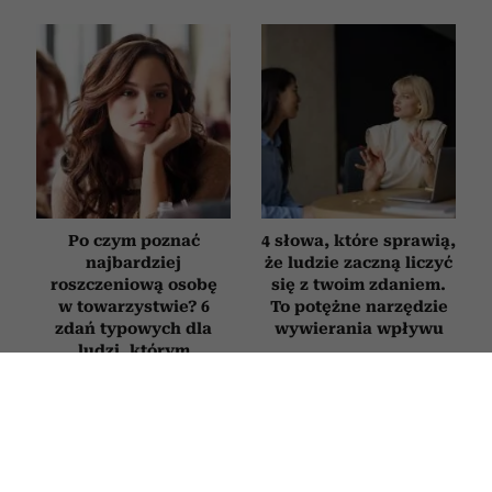
Po czym poznać
4 słowa, które sprawią,
najbardziej
że ludzie zaczną liczyć
roszczeniową osobę
się z twoim zdaniem.
w towarzystwie? 6
To potężne narzędzie
zdań typowych dla
wywierania wpływu
ludzi, którym
„wszystko się należy”
RELACJE