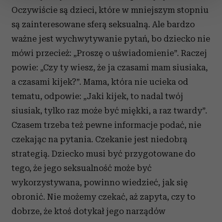
zmienić lub wycofać swoją zgodę w dowolnej chwili.
Oczywiście są dzieci, które w mniejszym stopniu
są zainteresowane sferą seksualną. Ale bardzo
Wykorzystujemy pliki cookie do spersonalizowania treści
ważne jest wychwytywanie pytań, bo dziecko nie
i reklam, aby oferować funkcje społecznościowe i
mówi przecież: „Proszę o uświadomienie”. Raczej
analizować ruch w naszej witrynie. Informacje o tym, jak
powie: „Czy ty wiesz, że ja czasami mam siusiaka,
korzystasz z naszej witryny, udostępniamy partnerom
społecznościowym, reklamowym i analitycznym.
a czasami kijek?”. Mama, która nie ucieka od
Partnerzy mogą połączyć te informacje z innymi danymi
tematu, odpowie: „Jaki kijek, to nadal twój
otrzymanymi od Ciebie lub uzyskanymi podczas
siusiak, tylko raz może być miękki, a raz twardy”.
korzystania z ich usług.
Czasem trzeba też pewne informacje podać, nie
czekając na pytania. Czekanie jest niedobrą
strategią. Dziecko musi być przygotowane do
tego, że jego seksualność może być
wykorzystywana, powinno wiedzieć, jak się
obronić. Nie możemy czekać, aż zapyta, czy to
dobrze, że ktoś dotykał jego narządów