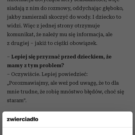
siadają z nim do rozmowy, oddychając głęboko,
jakby zamierzali skoczyć do wody. I dziecko to
widzi. Więc z jednej strony otrzymuje
komunikat, że należy mu się informacja, ale
z drugiej – jakiż to ciężki obowiązek.
–
Lepiej się przyznać przed dzieckiem, że
mamy z tym problem?
– Oczywiście. Lepiej powiedzieć:
„Porozmawiajmy, ale weź pod uwagę, że to dla
mnie trudne, że robię mnóstwo błędów, choć się
staram”.
–
Kiedy rodzice zabierają się do tej
najważniejszej rozmowy z nastolatkiem, on na
ogół macha ręką: „Nie wygłupiajcie się, ja to