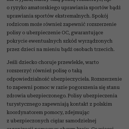
Wykorzystujemy pliki cookie do spersonalizowania treści
o ryzyko amatorskiego uprawiania sportów bądź
i reklam, aby oferować funkcje społecznościowe i
uprawiania sportów ekstremalnych. Spokój
analizować ruch w naszej witrynie. Informacje o tym, jak
rodzicom może również zapewnić rozszerzenie
korzystasz z naszej witryny, udostępniamy partnerom
społecznościowym, reklamowym i analitycznym.
polisy o ubezpieczenie OC, gwarantujące
Partnerzy mogą połączyć te informacje z innymi danymi
pokrycie ewentualnych szkód wyrządzonych
otrzymanymi od Ciebie lub uzyskanymi podczas
przez dzieci na mieniu bądź osobach trzecich.
korzystania z ich usług.
Jeśli dziecko choruje przewlekle, warto
rozszerzyć również polisę o taką
odpowiedzialność ubezpieczyciela. Rozszerzenie
to zapewni pomoc w razie pogorszenia się stanu
zdrowia ubezpieczonego. Polisy ubezpieczenia
turystycznego zapewniają kontakt z polskim
koordynatorem pomocy, zdejmując
z ubezpieczonych ciężar samodzielnej