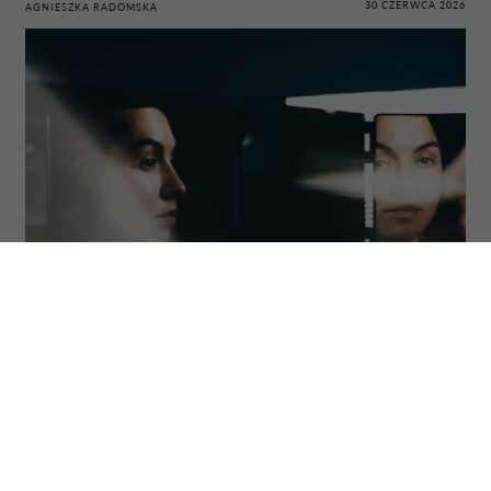
30 CZERWCA 2026
AGNIESZKA RADOMSKA
Fot. Maria Korniejewa via Getty Images