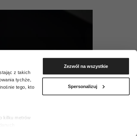
Zezwól na wszystkie
tając z takich
zowania tychże,
Spersonalizuj
ośnie tego, kto
o kilku metrów
 danych