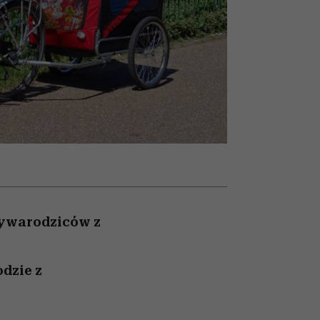
z noc
ady
Auschwitz
ywarodziców z
dzie z