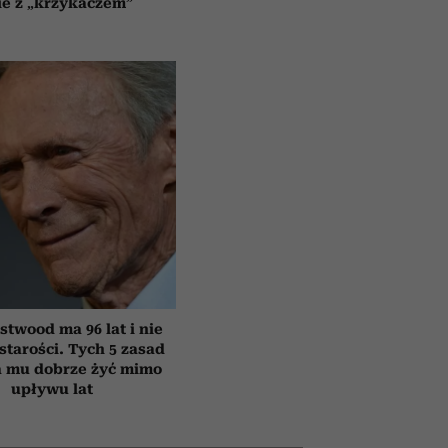
ie z „krzykaczem”
astwood ma 96 lat i nie
starości. Tych 5 zasad
 mu dobrze żyć mimo
upływu lat