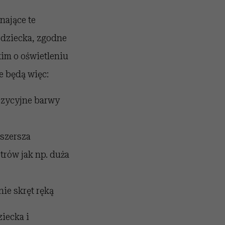
nające te
 dziecka, zgodne
im o oświetleniu
e będą więc:
pozycyjne barwy
 szersza
rów jak np. duża
ie skręt ręką
iecka i