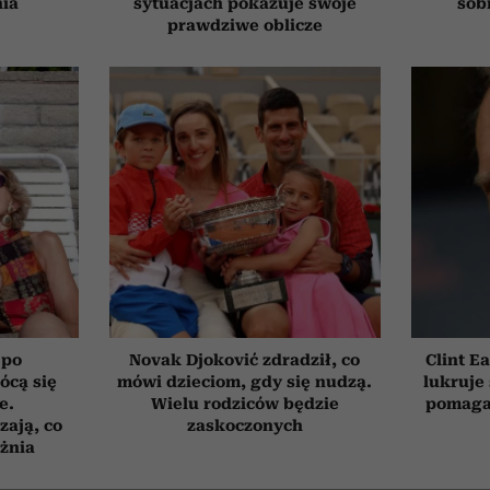
nia
sytuacjach pokazuje swoje
sob
prawdziwe oblicze
 po
Novak Djoković zdradził, co
Clint E
łócą się
mówi dzieciom, gdy się nudzą.
lukruje 
e.
Wielu rodziców będzie
pomaga
zają, co
zaskoczonych
żnia