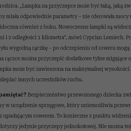
rodzica. „Lampka na przyczepce może być taką, jaką z
by miała odpowiednie parametry – nie oferowała mocy m
idoczna również z boku. Nowoczesne lampki są widoc
ni i z odległości 1 kilometra”, mówi Cyprian Lemiech. P
tyłu wygodną rączkę – po odczepieniu od roweru mogą s
na rączce można przyczepić dodatkowe tylne migające o
ampka może być zawieszona na maksymalnej wysokości
oślepiać innych uczestników ruchu.
 pamiętać?
Bezpieczeństwo przewożonego dziecka zwi
y w urządzenie sprzęgowe, który uniemożliwia przewr
z upadającym rowerem. To konieczne z punktu widzen
dotyczy jedynie przyczepy jednokołowej. Nie można też