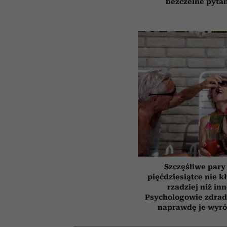
bezczelne pyta
Szczęśliwe pary
pięćdziesiątce nie k
rzadziej niż inn
Psychologowie zdrad
naprawdę je wyró