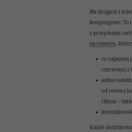
Na drogach i ści
kempingowe. To r
z przepisami ruc
na rowerze
, któr
co najmniej 
czerwonej z 
jedno światł
od roweru lu
riksza – tak
kierunkowska
Każde dodatkowo 