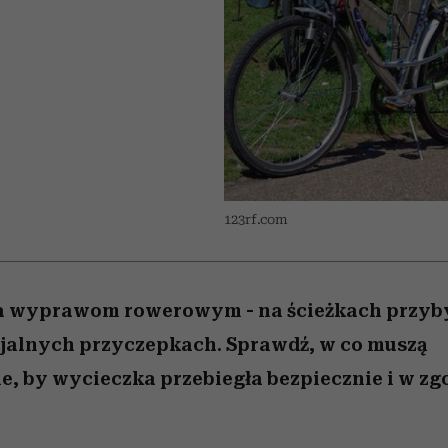
nice
 5,
ć
sezon jesień–zima 2026/27
zaskakujący faworyt
Miller s. 5, odc. 6]
to dla nich zarwies
zupełny brak ogł
girls”
123rf.com
a wyprawom rowerowym - na ścieżkach przyb
cjalnych przyczepkach. Sprawdź, w co muszą
 by wycieczka przebiegła bezpiecznie i w zgo