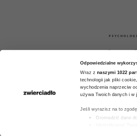
PSYCHOLOG
4 słowa, 
Odpowiedzialne wykorzys
sprawią, że
Wraz z
naszymi 1022 par
zaczną liczy
technologii jak pliki cook
wychodzenia naprzeciw oc
twoim zdan
używa Twoich danych i w ja
potężne nar
Jeśli wyrazisz na to zgod
Gromadzić dane dot
wywierania
Identyfikować Twoj
(fingerprinting, czyli 