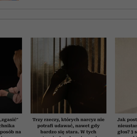
„zgasić”
Trzy rzeczy, których narcyz nie
Jak post
chnika
potrafi udawać, nawet gdy
nieusta
 sposób na
bardzo się stara. W tych
głos? 3 