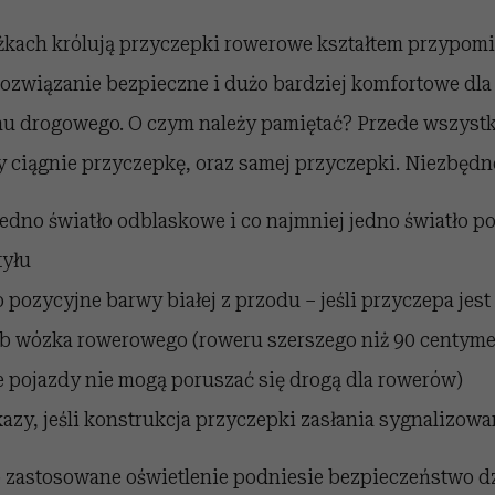
eżkach królują przyczepki rowerowe kształtem przypomi
ozwiązanie bezpieczne i dużo bardziej komfortowe dla
hu drogowego. O czym należy pamiętać? Przede wszystk
zy ciągnie przyczepkę, oraz samej przyczepki. Niezbędn
jedno światło odblaskowe i co najmniej jedno światło 
tyłu
o pozycyjne barwy białej z przodu – jeśli przyczepa jest
b wózka rowerowego (roweru szerszego niż 90 centymet
ie pojazdy nie mogą poruszać się drogą dla rowerów)
zy, jeśli konstrukcja przyczepki zasłania sygnalizowan
zastosowane oświetlenie podniesie bezpieczeństwo dz