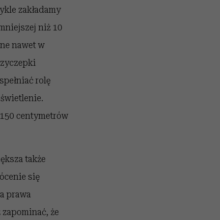
wykle zakładamy
niejszej niż 10
zne nawet w
rzyczepki
pełniać rolę
świetlenie.
 150 centymetrów
ększa także
ócenie się
ia prawa
 zapominać, że