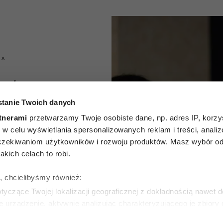
IA
które
tanie Twoich danych
 ludzie
tnerami
przetwarzamy Twoje osobiste dane, np. adres IP, korzys
ć się z
ie, w celu wyświetlania spersonalizowanych reklam i treści, anali
zekiwaniom użytkowników i rozwoju produktów. Masz wybór odn
iem. To
kich celach to robi.
zędzie
ę, chcielibyśmy również:
yczące Twojej lokalizacji geograficznej z dokładnością nawet d
 wpływu
e urządzenie, aktywnie analizując charakteryzującego je zbiory
wirtualny odcisk palca)