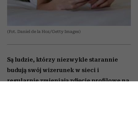
(Fot. Daniel de la Hoz/Getty Images)
Są ludzie, którzy niezwykle starannie
budują swój wizerunek w sieci i
regularnie zmieniają zdjęcie profilowe na
portalach społecznościowych. Ale nie
brakuje takich, którzy w internecie od lat
używają tej samej fotki – nawet gdy
zdążyli skończyć studia, założyć rodzinę i
osiwieć. Psycholożka Ruth Guest