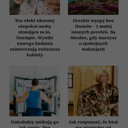
Ten efekt uboczny
Greckie wyspy bez
niepokoi osoby
tłumów – 5 mniej
stosujące m.in.
znanych perełek. Są
Ozempic. Wyniki
idealne, gdy marzysz
nowego badania
o spokojnych
zainteresują zwłaszcza
wakacjach
kobiety
Onkolodzy unikają go
Jak rozpoznać, że ktoś
jak ognia. Ten
ma pieniądze od