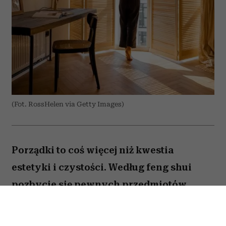
(Fot. RossHelen via Getty Images)
Porządki to coś więcej niż kwestia
estetyki i czystości. Według feng shui
pozbycie się pewnych przedmiotów
pomaga oczyścić przestrzeń z zastygłej
energii i przywrócić zaburzoną