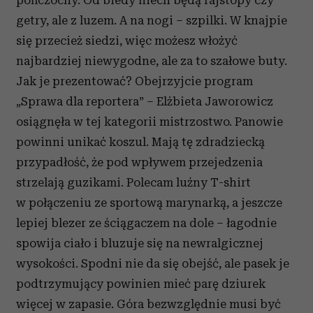
pończochy. Od biedy niech będą rajstopy czy
getry, ale z luzem. A na nogi – szpilki. W knajpie
się przecież siedzi, więc możesz włożyć
najbardziej niewygodne, ale za to szałowe buty.
Jak je prezentować? Obejrzyjcie program
„Sprawa dla reportera” – Elżbieta Jaworowicz
osiągnęła w tej kategorii mistrzostwo. Panowie
powinni unikać koszul. Mają tę zdradziecką
przypadłość, że pod wpływem przejedzenia
strzelają guzikami. Polecam luźny T-shirt
w połączeniu ze sportową marynarką, a jeszcze
lepiej blezer ze ściągaczem na dole – łagodnie
spowija ciało i bluzuje się na newralgicznej
wysokości. Spodni nie da się obejść, ale pasek je
podtrzymujący powinien mieć parę dziurek
więcej w zapasie. Góra bezwzględnie musi być