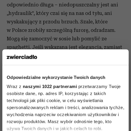
odpowiednio długa – niedopuszczalny jest ani
„hydraulik”, który czai się na nas od tyłu, ani
wyskakujący z przodu brzuch. Szale, które
w Polsce zrobiły szczególną furorę, odradzam.
Mogą się zamoczyć w sosie lub pomylić ze
spaghetti. Jeśli wskazana jest elegancja, zamiast
moczącego się w zupie krawata lepiej wybrać
muchę. Będzie retro i z fantazją. Nie bez
znaczenia jest też kolor górnej części garderoby.
Odpowiedzialne wykorzystanie Twoich danych
Czarny wyszczupla i oczywiście nie widać na
Wraz z
naszymi 1022 partnerami
przetwarzamy Twoje
nim plam, nawet jeśli na ubranie skapnie sos
osobiste dane, np. adres IP, korzystając z takich
z sałatki. Pamiętajcie jednak, że nawet
technologii jak pliki cookie, w celu wyświetlania
najwygodniejsze ubranie należy z siebie po
spersonalizowanych reklam i treści, analizowania tychże,
wychodzenia naprzeciw oczekiwaniom użytkowników i
kolacji zdjąć i wraz z partnerem spalić
rozwoju produktów. Masz wybór odnośnie tego, kto
nagromadzone kalorie.
używa Twoich danych i w jakich celach to robi.