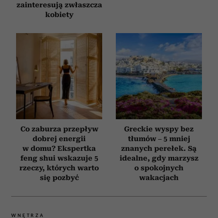
zainteresują zwłaszcza
kobiety
Co zaburza przepływ
Greckie wyspy bez
dobrej energii
tłumów – 5 mniej
w domu? Ekspertka
znanych perełek. Są
feng shui wskazuje 5
idealne, gdy marzysz
rzeczy, których warto
o spokojnych
się pozbyć
wakacjach
WNĘTRZA