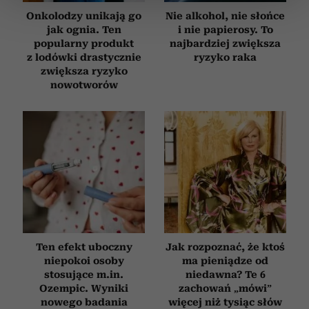
sekcji szczegółów
. W Deklaracji plików cookie możesz
Onkolodzy unikają go
Nie alkohol, nie słońce
zmienić lub wycofać swoją zgodę w dowolnej chwili.
jak ognia. Ten
i nie papierosy. To
popularny produkt
najbardziej zwiększa
Wykorzystujemy pliki cookie do spersonalizowania treści
z lodówki drastycznie
ryzyko raka
i reklam, aby oferować funkcje społecznościowe i
zwiększa ryzyko
analizować ruch w naszej witrynie. Informacje o tym, jak
nowotworów
korzystasz z naszej witryny, udostępniamy partnerom
społecznościowym, reklamowym i analitycznym.
Partnerzy mogą połączyć te informacje z innymi danymi
otrzymanymi od Ciebie lub uzyskanymi podczas
korzystania z ich usług.
Ten efekt uboczny
Jak rozpoznać, że ktoś
niepokoi osoby
ma pieniądze od
stosujące m.in.
niedawna? Te 6
Ozempic. Wyniki
zachowań „mówi”
nowego badania
więcej niż tysiąc słów