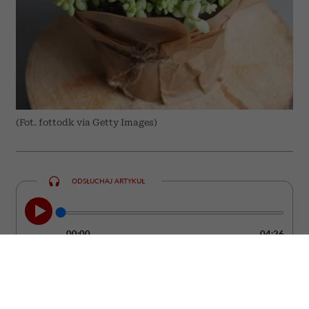
(Fot. fottodk via Getty Images)
ODSŁUCHAJ ARTYKUŁ
00:00
04:26