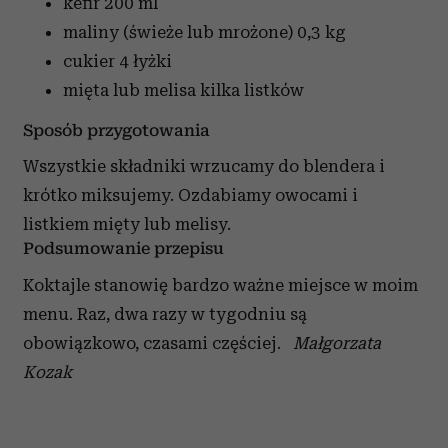
kefir
200 ml
maliny (świeże lub mrożone)
0,3 kg
cukier
4 łyżki
mięta lub melisa
kilka listków
Sposób przygotowania
Wszystkie składniki wrzucamy do blendera i
krótko miksujemy. Ozdabiamy owocami i
listkiem mięty lub melisy.
Podsumowanie przepisu
Koktajle stanowię bardzo ważne miejsce w moim
menu. Raz, dwa razy w tygodniu są
obowiązkowo, czasami częściej.
Małgorzata
Kozak