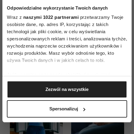
Odpowiedzialne wykorzystanie Twoich danych
ZAMÓW
Wraz z
naszymi 1022 partnerami
przetwarzamy Twoje
osobiste dane, np. adres IP, korzystając z takich
WYDANIE DRUKOWANE
technologii jak pliki cookie, w celu wyświetlania
spersonalizowanych reklam i treści, analizowania tychże,
E-WYDANIE
wychodzenia naprzeciw oczekiwaniom użytkowników i
rozwoju produktów. Masz wybór odnośnie tego, kto
używa Twoich danych i w jakich celach to robi.
Jeśli wyrazisz na to zgodę, chcielibyśmy również:
Gromadzić dane dotyczące Twojej lokalizacji
Zezwól na wszystkie
geograficznej z dokładnością nawet do kilku metrów
Identyfikować Twoje urządzenie, aktywnie
analizując charakteryzującego je zbiory danych
Spersonalizuj
(fingerprinting, czyli wirtualny odcisk palca)
Dowiedz się więcej odnośnie tego, jak Twoje osobiste
dane są przetwarzane oraz ustaw własne preferencje w