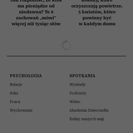
Jak rozpoznać, że ktoś
Rośliny, które
ma pieniądze od
oczyszczają powietrze.
niedawna? Te 6
5 kwiatów, które
zachowań „mówi”
powinny być
więcej niż tysiąc słów
w każdym domu
PSYCHOLOGIA
SPOTKANIA
Relacje
Wywiady
Seks
Podcasty
Praca
Wideo
Wychowanie
Akademia Zwierciadła
Kulisy naszych sesji