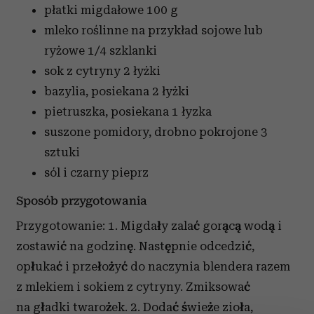
płatki migdałowe
100 g
mleko roślinne na przykład sojowe lub
ryżowe
1/4 szklanki
sok z cytryny
2 łyżki
bazylia, posiekana
2 łyżki
pietruszka, posiekana
1 łyzka
suszone pomidory, drobno pokrojone
3
sztuki
sól i czarny pieprz
Sposób przygotowania
Przygotowanie: 1. Migda
ł
y zala
ć
gor
ą
c
ą
wod
ą
i
zostawi
ć
na godzin
ę
. Nast
ę
pnie odcedzi
ć
,
op
ł
uka
ć
i prze
ł
o
ż
y
ć
do naczynia blendera razem
z mlekiem i sokiem z cytryny. Zmiksowa
ć
na g
ł
adki twaro
ż
ek. 2. Doda
ć ś
wie
ż
e zio
ł
a,