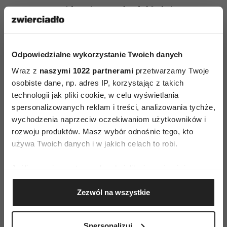
suszone pomidory i wszystko dok
ł
adnie
wymiesza
ć
, nast
ę
pnie doprawi
ć
do smaku sol
ą
i
pieprzem. Prze
ł
o
ż
y
ć
do czystego s
ł
oiczka i
przechowywa
ć
w lodówce.
Odpowiedzialne wykorzystanie Twoich danych
Wraz z
naszymi 1022 partnerami
przetwarzamy Twoje
osobiste dane, np. adres IP, korzystając z takich
technologii jak pliki cookie, w celu wyświetlania
spersonalizowanych reklam i treści, analizowania tychże,
wychodzenia naprzeciw oczekiwaniom użytkowników i
rozwoju produktów. Masz wybór odnośnie tego, kto
AUTOPROMOCJA
używa Twoich danych i w jakich celach to robi.
Jeśli wyrazisz na to zgodę, chcielibyśmy również:
Gromadzić dane dotyczące Twojej lokalizacji
Zezwól na wszystkie
geograficznej z dokładnością nawet do kilku metrów
Identyfikować Twoje urządzenie, aktywnie
analizując charakteryzującego je zbiory danych
Spersonalizuj