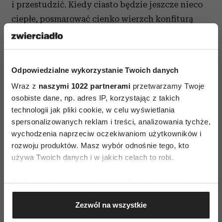
i przestudzić. Kiedy ciasto będzie jeszcze nieco
ciepłe, posmarować cienko wierzch konfiturą
pomarańczową i posypać cukrem pudrem.
Wszystkiego pysznego!
Odpowiedzialne wykorzystanie Twoich danych
Autorka prowadzi blog
kuchennymidrzwiami.pl
Wraz z
naszymi 1022 partnerami
przetwarzamy Twoje
osobiste dane, np. adres IP, korzystając z takich
technologii jak pliki cookie, w celu wyświetlania
spersonalizowanych reklam i treści, analizowania tychże,
wychodzenia naprzeciw oczekiwaniom użytkowników i
rozwoju produktów. Masz wybór odnośnie tego, kto
używa Twoich danych i w jakich celach to robi.
AUTOPROMOCJA
Jeśli wyrazisz na to zgodę, chcielibyśmy również:
Gromadzić dane dotyczące Twojej lokalizacji
Zezwól na wszystkie
geograficznej z dokładnością nawet do kilku metrów
Identyfikować Twoje urządzenie, aktywnie