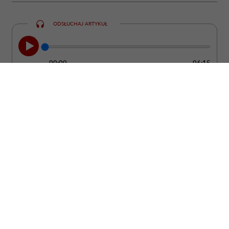
ODSŁUCHAJ ARTYKUŁ
00:00
06:15
Kobieta może być ubrana od stóp do głów
w drogie rzeczy od projektantów, a mimo
to wyglądać ostentacyjnie i „tanio”. Bo
żadne pieniądze nie są w stanie dodać
człowiekowi klasy, jeśli nie potrafi
zadbać o absolutną podstawę: uprzejmość
i dobre maniery.