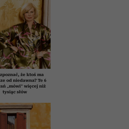
zpoznać, że ktoś ma
ze od niedawna? Te 6
ań „mówi” więcej niż
tysiąc słów