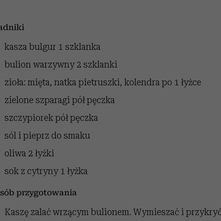
adniki
kasza bulgur
1 szklanka
bulion warzywny
2 szklanki
zioła: mięta, natka pietruszki, kolendra
po 1 łyżce
zielone szparagi
pół pęczka
szczypiorek
pół pęczka
sól i pieprz
do smaku
oliwa
2 łyżki
sok z cytryny
1 łyżka
sób przygotowania
Kaszę zalać wrzącym bulionem. Wymieszać i przykryć