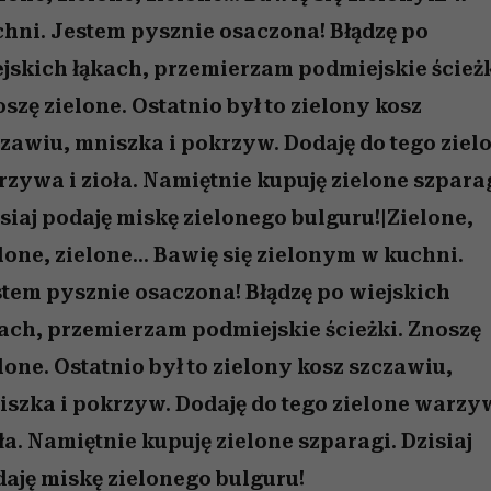
 5,
zupełny brak ogłady
Miller s. 5, odc. 6]
Raport Lyst ujaw
humoru histori
najbardziej pożąd
hni. Jestem pysznie osaczona! Błądzę po
ubrania i marki se
jskich łąkach, przemierzam podmiejskie ścieżk
szę zielone. Ostatnio był to zielony kosz
zawiu, mniszka i pokrzyw. Dodaję do tego ziel
zywa i zioła. Namiętnie kupuję zielone szparag
siaj podaję miskę zielonego bulguru!|Zielone,
lone, zielone... Bawię się zielonym w kuchni.
tem pysznie osaczona! Błądzę po wiejskich
ach, przemierzam podmiejskie ścieżki. Znoszę
lone. Ostatnio był to zielony kosz szczawiu,
szka i pokrzyw. Dodaję do tego zielone warzy
ła. Namiętnie kupuję zielone szparagi. Dzisiaj
aję miskę zielonego bulguru!