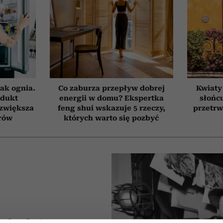
ak ognia.
Co zaburza przepływ dobrej
Kwiaty
odukt
energii w domu? Ekspertka
słońcu
 zwiększa
feng shui wskazuje 5 rzeczy,
przetrw
rów
których warto się pozbyć
A