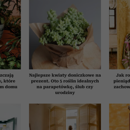
szczają
Najlepsze kwiaty doniczkowe na
Jak ro
, które
prezent. Oto 5 roślin idealnych
pieniąd
ym domu
na parapetówkę, ślub czy
zachow
urodziny