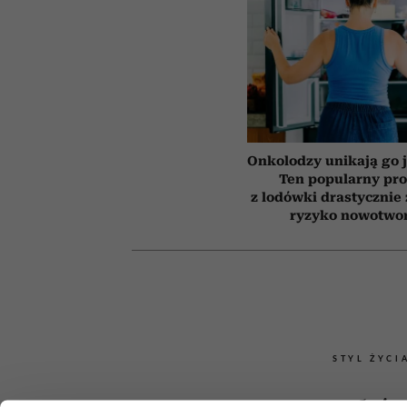
Onkolodzy unikają go j
Ten popularny pr
z lodówki drastycznie
ryzyko nowotwo
STYL ŻYCI