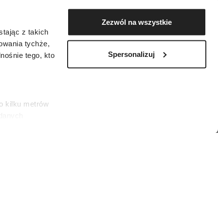
Zezwól na wszystkie
tając z takich
zowania tychże,
Spersonalizuj
ośnie tego, kto
o kilku metrów
 danych
łasne
ać swoją zgodę w
społecznościowe
ORBIS/Corbis via Getty Images)
dostępniamy
nformacje z