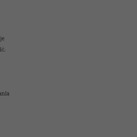
je
ić.
ania