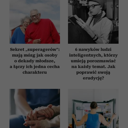
społecznościowym, reklamowym i analitycznym.
Partnerzy mogą połączyć te informacje z innymi danymi
otrzymanymi od Ciebie lub uzyskanymi podczas
korzystania z ich usług.
Sekret „superagerów”:
6 nawyków ludzi
mają mózg jak osoby
inteligentnych, którzy
o dekady młodsze,
umieją porozmawiać
a łączy ich jedna cecha
na każdy temat. Jak
charakteru
poprawić swoją
erudycję?