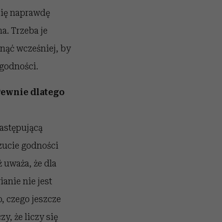
się naprawdę
a. Trzeba je
nąć wcześniej, by
godności.
 Pewnie dlatego
astępującą
zucie godności
 uważa, że dla
ianie nie jest
, czego jeszcze
y, że liczy się