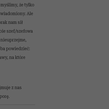
myślimy, że tylko
uświadomiony. Ale
brak nam sił
obie szef/szefowa
 nieuprzejme,
eba powiedzieć:
awy, na które
jmuje z nas
porę.