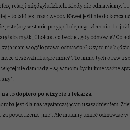
ferę relacji międzyludzkich. Kiedy nie odmawiamy, bo 
iej – to taki jest nasz wybór. Nawet jeśli nie do końca 
ie jesteśmy w stanie przyjąć kolejnego zlecenia, bo już 
a się taka myśl: „Cholera, co będzie, gdy odmówię? Co s
Czy ja mam w ogóle prawo odmawiać? Czy to nie będzie
a może dyskwalifikujące mnie?”. To mimo tych obaw trz
 więcej nie dam rady – są w moim życiu inne ważne spr
siły”.
 na to dopiero po wizycie u lekarza.
horoba jest dla nas wystarczającym uzasadnieniem. Zde
 za powiedzenie „nie”. Ale musimy umieć odmawiać w 