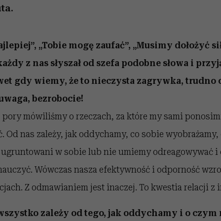
ta.
ajlepiej”, „Tobie mogę zaufać”, „Musimy dołożyć sił
każdy z nas słyszał od szefa podobne słowa i przy
wet gdy wiemy, że to nieczysta zagrywka, trudno
 uwaga, bezrobocie!
j pory mówiliśmy o rzeczach, za które my sami ponosi
. Od nas zależy, jak oddychamy, co sobie wyobrażamy,
my ugruntowani w sobie lub nie umiemy odreagowywać 
nauczyć. Wówczas nasza efektywność i odporność wzr
jach. Z odmawianiem jest inaczej. To kwestia relacji z 
wszystko zależy od tego, jak oddychamy i o czym