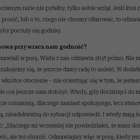
iwnym razie nie pytałby, tylko sobie wziął. Jeśli ktoś n
 prosić, lub o to, czego nie chcemy ofiarować, to odmaw
oby poczuły się godniej.
mowa przywraca nam godność?
awiali w porę. Wielu z nas odmawia zbyt późno. Nie
zukujemy się, że jeszcze damy radę to unieść. W dodat
wkrótce otoczenie – nie orientując się w tym, że jesteś
ło coś jeszcze nam dołożyć. Wtedy, gdy dociśnięci do
nie rozumieją, dlaczego zamiast spokojnego, lecz stan
ą, nieadekwatną do sytuacji odpowiedź. I wtedy mają ś
 „Dlaczego mi wcześniej nie powiedziałeś, że masz do
iwić, ale też obrazić. Odmawiajmy więc w porę, kiedy je