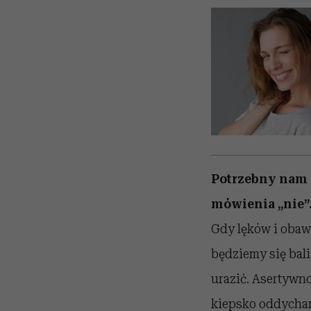
Potrzebny nam 
mówienia „nie”
Gdy lęków i obaw 
będziemy się bali
urazić. Asertywno
kiepsko oddycham