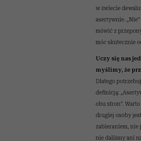
w świecie dewalu
asertywnie. „Nie”
mówić z przepony
móc skutecznie o
Uczy się nas je
myślimy, że pr
Dlatego potrzebu
definicją: „Aser
obu stron”. Warto
drugiej osoby jest
zabieraniem, nie 
nie daliśmy ani na