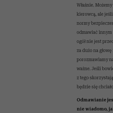
Właśnie. Możemy 
kierowcą, ale jeś
normy bezpieczeńs
odmawiać innym i
ogół nie jest prz
za dużo na głowę 
porozmawiamy na
ważne. Jeśli bow
z tego skorzystaj
będzie się chciało
Odmawianie jest 
nie wiadomo, ja