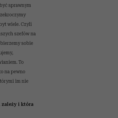
i być sprawnym
przekroczymy
yt wiele. Czyli
aszych szefów na
– bierzemy sobie
pujemy,
ianiem. To
to na pewno
tórymi im nie
 zależy i która