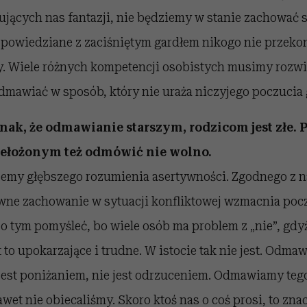
ujących nas fantazji, nie będziemy w stanie zachować 
 powiedziane z zaciśniętym gardłem nikogo nie przekon
. Wiele różnych kompetencji osobistych musimy rozwi
dmawiać w sposób, który nie uraża niczyjego poczucia 
dnak, że odmawianie starszym, rodzicom jest złe.
zełożonym też odmówić nie wolno.
jemy głębszego rozumienia asertywności. Zgodnego z n
tywne zachowanie w sytuacji konfliktowej wzmacnia poc
 o tym pomyśleć, bo wiele osób ma problem z „nie”, gdyż
 to upokarzające i trudne. W istocie tak nie jest. Odmaw
jest poniżaniem, nie jest odrzuceniem. Odmawiamy tego
wet nie obiecaliśmy. Skoro ktoś nas o coś prosi, to znacz