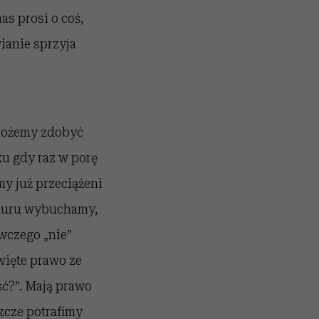
as prosi o coś,
ianie sprzyja
 możemy zdobyć
ku gdy raz w porę
my już przeciążeni
 muru wybuchamy,
owczego „nie”
więte prawo ze
ść?”. Mają prawo
szcze potrafimy