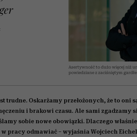
edź
 5,
przekraczają swoje granice
Wiemy, gdzie go kupić
Miller s. 5, odc. 6]
sezon jesień–zima 2
zaskakujący fawo
ger
w seksie?
Z
Asertywność to dużo więcej niż u
powiedziane z zaciśniętym gardłem
t trudne. Oskarżamy przełożonych, że to oni s
czeniu i brakowi czasu. Ale sami zgadzamy si
lamy sobie nowe obowiązki. Dlaczego właśnie
 w pracy odmawiać – wyjaśnia Wojciech Eichel