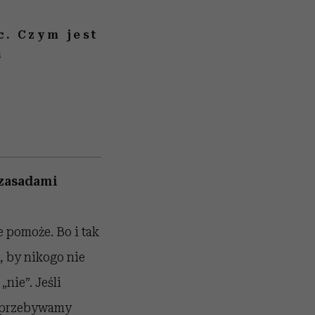
c. Czym jest
ą
 zasadami
 pomoże. Bo i tak
, by nikogo nie
nie”. Jeśli
o przebywamy