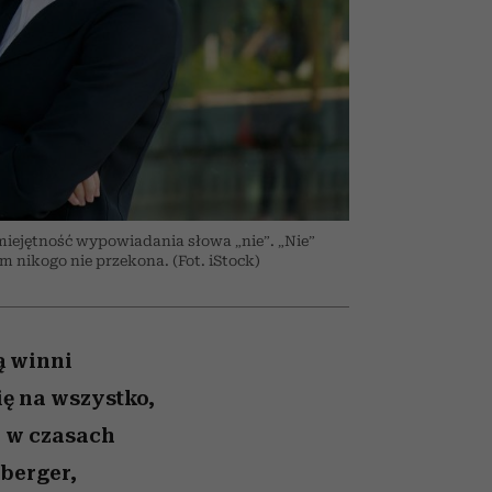
026/27
ryt
to dla nich zarwiesz noc
zupełny brak ogłady
girls”
miejętność wypowiadania słowa „nie”. „Nie”
 nikogo nie przekona. (Fot. iStock)
ą winni
ę na wszystko,
 w czasach
berger,