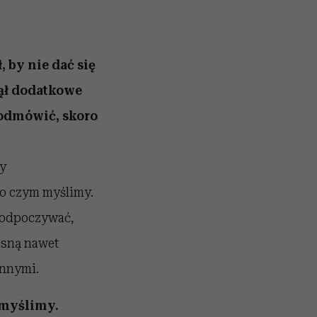
, by nie dać się
jął dodatkowe
 odmówić, skoro
my
 o czym myślimy.
i odpoczywać,
osną nawet
innymi.
 myślimy.