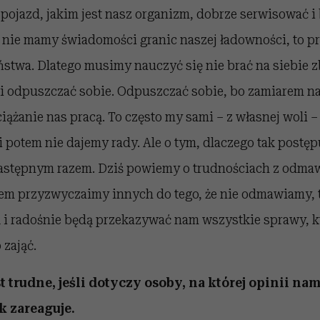
pojazd, jakim jest nasz organizm, dobrze serwisować 
li nie mamy świadomości granic naszej ładowności, to 
twa. Dlatego musimy nauczyć się nie brać na siebie zb
 odpuszczać sobie. Odpuszczać sobie, bo zamiarem n
eciążanie nas pracą. To często my sami – z własnej woli 
i potem nie dajemy rady. Ale o tym, dlaczego tak postę
stępnym razem. Dziś powiemy o trudnościach z odmaw
iem przyzwyczaimy innych do tego, że nie odmawiamy, 
ą i radośnie będą przekazywać nam wszystkie sprawy, k
 zająć.
trudne, jeśli dotyczy osoby, na której opinii nam
k zareaguje.