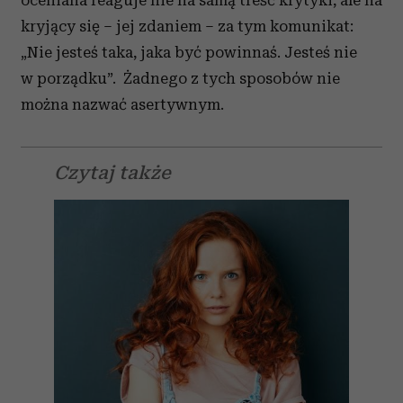
oceniana reaguje nie na samą treść krytyki, ale na
kryjący się – jej zdaniem – za tym komunikat:
„Nie jesteś taka, jaka być powinnaś. Jesteś nie
w porządku”. Żadnego z tych sposobów nie
można nazwać asertywnym.
Czytaj także