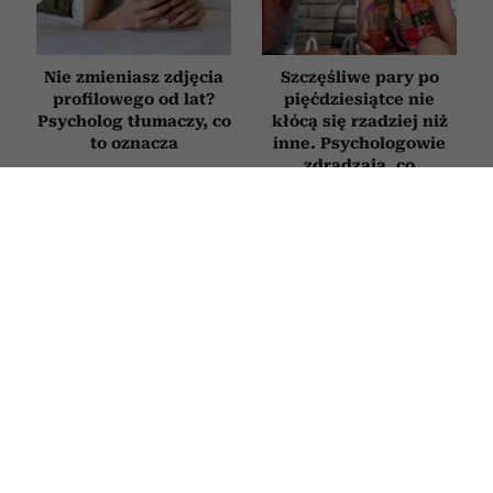
Nie zmieniasz zdjęcia
Szczęśliwe pary po
profilowego od lat?
pięćdziesiątce nie
Psycholog tłumaczy, co
kłócą się rzadziej niż
to oznacza
inne. Psychologowie
zdradzają, co
naprawdę je wyróżnia
PSYCHOLOGIA
6 „miłych” tekstów, których używają
manipulatorzy, żeby zdobyć nad tobą
kontrolę. Brzmią jak komplement, ale
są pułapką