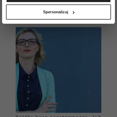
Identyfikować Twoje urządzenie, aktywnie
analizując charakteryzującego je zbiory danych
Spersonalizuj
(fingerprinting, czyli wirtualny odcisk palca)
Czytaj także
Dowiedz się więcej odnośnie tego, jak Twoje osobiste
dane są przetwarzane oraz ustaw własne preferencje w
sekcji szczegółów
. W Deklaracji plików cookie możesz
zmienić lub wycofać swoją zgodę w dowolnej chwili.
Wykorzystujemy pliki cookie do spersonalizowania treści
i reklam, aby oferować funkcje społecznościowe i
analizować ruch w naszej witrynie. Informacje o tym, jak
korzystasz z naszej witryny, udostępniamy partnerom
społecznościowym, reklamowym i analitycznym.
Partnerzy mogą połączyć te informacje z innymi danymi
otrzymanymi od Ciebie lub uzyskanymi podczas
korzystania z ich usług.