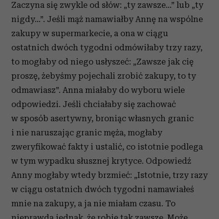
Zaczyna się zwykle od słów: „ty zawsze…” lub „ty
nigdy…”. Jeśli mąż namawiałby Annę na wspólne
zakupy w supermarkecie, a ona w ciągu
ostatnich dwóch tygodni odmówiłaby trzy razy,
to mogłaby od niego usłyszeć: „Zawsze jak cię
proszę, żebyśmy pojechali zrobić zakupy, to ty
odmawiasz”. Anna miałaby do wyboru wiele
odpowiedzi. Jeśli chciałaby się zachować
w sposób asertywny, broniąc własnych granic
i nie naruszając granic męża, mogłaby
zweryfikować fakty i ustalić, co istotnie podlega
w tym wypadku słusznej krytyce. Odpowiedź
Anny mogłaby wtedy brzmieć: „Istotnie, trzy razy
w ciągu ostatnich dwóch tygodni namawiałeś
mnie na zakupy, a ja nie miałam czasu. To
nieprawda jednak, że robię tak zawsze. Może