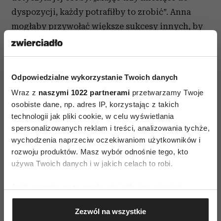
dyspozycji, każdy potrafiłby to zrobić”. Anna
mogłaby przywołać większe sukcesy innych, by
obniżyć wartość własnego: „To nic w porównaniu
z tym jak Maja zorganizowała w czerwcu
szkolenie w Kazimierzu” lub odwołać się do klęsk
Odpowiedzialne wykorzystanie Twoich danych
w jakiejś innej dziedzinie: „Może i tak, ale za to
Wraz z
naszymi 1022 partnerami
przetwarzamy Twoje
impreza integracyjna dla pracowników, którą
osobiste dane, np. adres IP, korzystając z takich
przygotowałam, była kompletną klapą”.
technologii jak pliki cookie, w celu wyświetlania
spersonalizowanych reklam i treści, analizowania tychże,
Wydaje się dziwne, że stosowanie tych strategii
wychodzenia naprzeciw oczekiwaniom użytkowników i
ma ścisły związek z reagowaniem na krytykę,
rozwoju produktów. Masz wybór odnośnie tego, kto
wywoływać też może poczucie bycia „nie
używa Twoich danych i w jakich celach to robi.
w porządku”. Tymczasem każdy z nas powinien
Jeśli wyrazisz na to zgodę, chcielibyśmy również:
dać sobie prawo do tego, by być wspaniałym,
Gromadzić dane dotyczące Twojej lokalizacji
a innym, by ujawniali informacje o naszych
Zezwól na wszystkie
geograficznej z dokładnością nawet do kilku metrów
mocnych stronach.