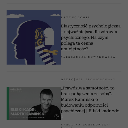
PSYCHOLOGIA
Elastyczność psychologiczna
– najważniejsza dla zdrowia
psychicznego. Na czym
polega ta cenna
umiejętność?
ALEKSANDRA NOWAKOWSKA
WIDEO
„Prawdziwa samotność, to
brak połączenia ze sobą”.
Marek Kamiński o
budowaniu odporności
psychicznej | Bliski kadr odc.
1
KAROLINA MORELOWSKA-
SILUK