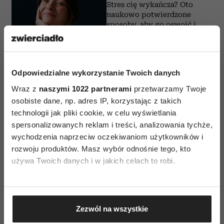
Stres cię wykańcza? Oto
naukowo potwierdzone
sposoby, aby go oswoić i
odzyskać spokój
ZU WITKOWSKA
Odpowiedzialne wykorzystanie Twoich danych
Wraz z
naszymi 1022 partnerami
przetwarzamy Twoje
osobiste dane, np. adres IP, korzystając z takich
PSYCHOLOGIA
technologii jak pliki cookie, w celu wyświetlania
Ta jedna cecha charakteru decyduje
spersonalizowanych reklam i treści, analizowania tychże,
o poziomie odporności psychicznej.
Możesz ją wyćwiczyć
wychodzenia naprzeciw oczekiwaniom użytkowników i
rozwoju produktów. Masz wybór odnośnie tego, kto
AGATA LIPIEC
używa Twoich danych i w jakich celach to robi.
Jeśli wyrazisz na to zgodę, chcielibyśmy również:
PSYCHOLOGIA
Gromadzić dane dotyczące Twojej lokalizacji
Jak podnieść się po bolesnym ciosie
Zezwól na wszystkie
geograficznej z dokładnością nawet do kilku metrów
od losu? 9 strategii mądrego
radzenia sobie z przeciwnościami i
Identyfikować Twoje urządzenie, aktywnie