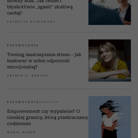
słowny atak. Jak celnie i
błyskotliwie „zgasić” złośliwą
osobę?
PATRYCJA KLIKOWSKA
PSYCHOLOGIA
Trening zaszczepiania stresu – jak
budować w sobie odporność
emocjonalną?
ARTHUR C. BROOKS
PSYCHOLOGIA
Empowerment czy wypalenie? O
cienkiej granicy, którą przekraczamy
codziennie
MARIA WEBER