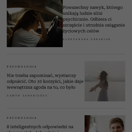
Powszechny nawyk, którego
unikają ludzie silni
psychicznie. Odbiera ci
szczęście i utrudnia osiąganie
życiowych celów
ALEKSANDRA URBANIAK
PSYCHOLOGIA
Nie trzeba zapominać, wystarczy
odpuścić. Oto 10 korzyści, jakie daje
wewnętrzna zgoda na to, co było
DAMON ZAHARIADES
PSYCHOLOGIA
8 inteligentnych odpowiedzi na