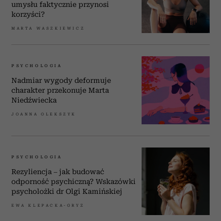
umysłu faktycznie przynosi
korzyści?
MARTA WASZKIEWICZ
PSYCHOLOGIA
Nadmiar wygody deformuje
charakter przekonuje Marta
Niedźwiecka
JOANNA OLEKSZYK
PSYCHOLOGIA
Rezyliencja – jak budować
odporność psychiczną? Wskazówki
psycholożki dr Olgi Kamińskiej
EWA KLEPACKA-GRYZ