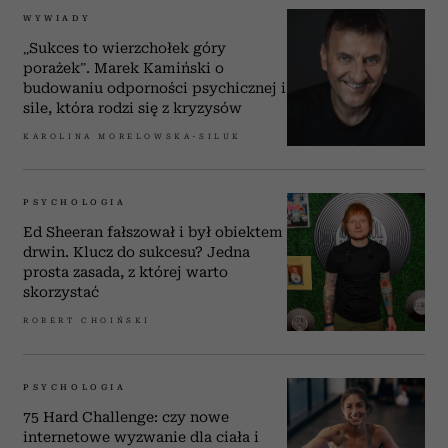
WYWIADY
„Sukces to wierzchołek góry
porażek”. Marek Kamiński o
budowaniu odporności psychicznej i
sile, która rodzi się z kryzysów
KAROLINA MORELOWSKA-SILUK
PSYCHOLOGIA
Ed Sheeran fałszował i był obiektem
drwin. Klucz do sukcesu? Jedna
prosta zasada, z której warto
skorzystać
ROBERT CHOIŃSKI
PSYCHOLOGIA
75 Hard Challenge: czy nowe
internetowe wyzwanie dla ciała i