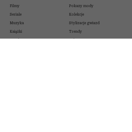
Filmy
Pokazy mody
Seriale
Kolekcje
Muzyka
Stylizacje gwiazd
Książki
Trendy
Sztuka
Zakupy
URODA
STYL ŻYCIA
Kosmetyki
Quizy
Pielęgnacja
Psychotesty
Makijaż
Horoskopy
Włosy
Zdrowie
Perfumy
Podróże