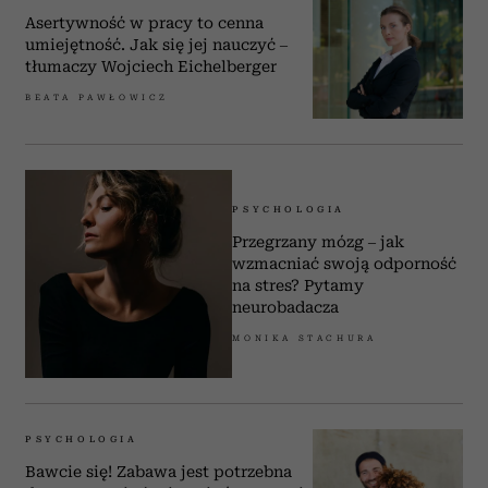
Asertywność w pracy to cenna
umiejętność. Jak się jej nauczyć –
tłumaczy Wojciech Eichelberger
BEATA PAWŁOWICZ
PSYCHOLOGIA
Przegrzany mózg – jak
wzmacniać swoją odporność
na stres? Pytamy
neurobadacza
MONIKA STACHURA
PSYCHOLOGIA
Bawcie się! Zabawa jest potrzebna