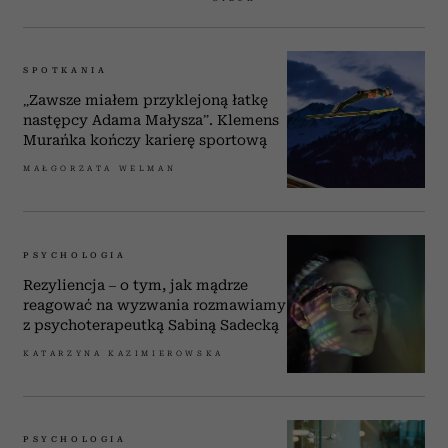
SPOTKANIA
„Zawsze miałem przyklejoną łatkę
następcy Adama Małysza”. Klemens
Murańka kończy karierę sportową
MAŁGORZATA WELMAN
PSYCHOLOGIA
Rezyliencja – o tym, jak mądrze
reagować na wyzwania rozmawiamy
z psychoterapeutką Sabiną Sadecką
KATARZYNA KAZIMIEROWSKA
PSYCHOLOGIA