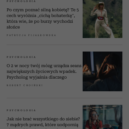
PSYCHOLOGIA
Po czym poznać silną kobietę? Te 5
cech wyróżnia „cichą bohaterkę”,
która wie, że po burzy wychodzi
słońce
PATRYCJA FIJAŁKOWSKA
PSYCHOLOGIA
O 2 w nocy twój mózg urządza seans
największych życiowych wpadek.
Psycholog wyjaśnia dlaczego
ROBERT CHOIŃSKI
PSYCHOLOGIA
Jak nie brać wszystkiego do siebie?
7 mądrych prawd, które uodpornią