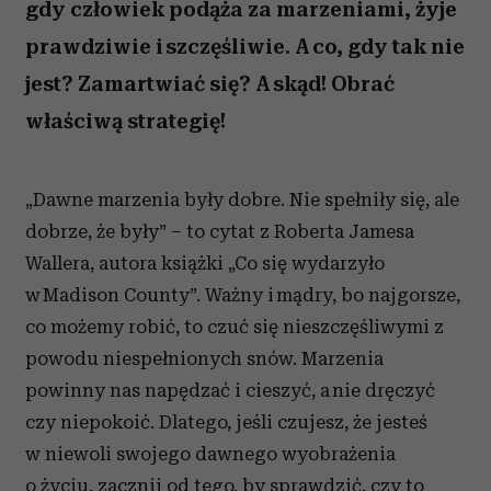
gdy człowiek podąża za marzeniami, żyje
prawdziwie i szczęśliwie. A co, gdy tak nie
jest? Zamartwiać się? A skąd! Obrać
właściwą strategię!
„Dawne marzenia były dobre. Nie spełniły się, ale
dobrze, że były” – to cytat z Roberta Jamesa
Wallera, autora książki „Co się wydarzyło
w Madison County”. Ważny i mądry, bo najgorsze,
co możemy robić, to czuć się nieszczęśliwymi z
powodu niespełnionych snów. Marzenia
powinny nas napędzać i cieszyć, a nie dręczyć
czy niepokoić. Dlatego, jeśli czujesz, że jesteś
w niewoli swojego dawnego wyobrażenia
o życiu, zacznij od tego, by sprawdzić, czy to