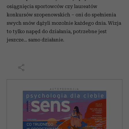
korzystasz z naszej witryny, udostępniamy partnerom
osiągnięcia sportowców czy laureatów
społecznościowym, reklamowym i analitycznym.
konkursów szopenowskich – oni do spełnienia
Partnerzy mogą połączyć te informacje z innymi danymi
swych snów dążyli mozolnie każdego dnia. Wizja
otrzymanymi od Ciebie lub uzyskanymi podczas
korzystania z ich usług.
to tylko napęd do działania, potrzebne jest
jeszcze… samo działanie.
AUTOPROMOCJA