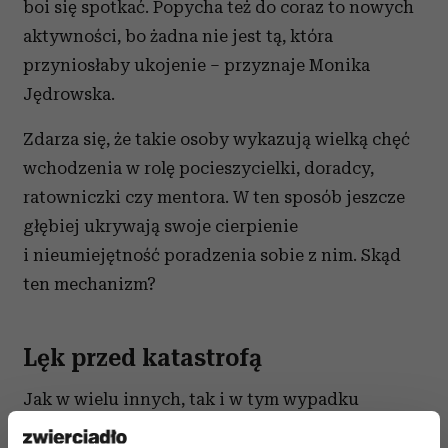
boi się spotkać. Popycha też do coraz to nowych
aktywności, bo żadna nie jest tą, która
przyniosłaby ukojenie – przyznaje Monika
Jędrowska.
Zdarza się, że takie osoby wykazują wielką chęć
wchodzenia w rolę pocieszycielki, doradcy,
ratowniczki czy mentora. W ten sposób jeszcze
głębiej ukrywają swoje cierpienie
i nieumiejętność poradzenia sobie z nim. Skąd
ten mechanizm?
Lęk przed katastrofą
Jak w wielu innych, tak i w tym wypadku
kluczowe są relacje. Dzieciom coraz częściej