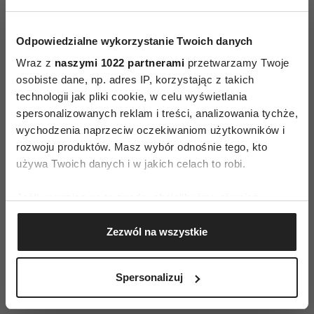
okazuje się warunkową miłość – za dobre oceny,
posłuszeństwo, uległość lub aktywność,
Odpowiedzialne wykorzystanie Twoich danych
milczenie lub zabieranie głosu. Do tego dochodzi
Wraz z
naszymi 1022 partnerami
przetwarzamy Twoje
brak czasu na bliskość z rodziną, a to odbiera
osobiste dane, np. adres IP, korzystając z takich
poczucie stabilizacji i bezpieczeństwa. Z tego
technologii jak pliki cookie, w celu wyświetlania
powodu dziecko dorasta w atmosferze
spersonalizowanych reklam i treści, analizowania tychże,
pozbawionej warunków potrzebnych do
wychodzenia naprzeciw oczekiwaniom użytkowników i
rozwoju produktów. Masz wybór odnośnie tego, kto
zbudowania zaufania, najpierw do innych,
używa Twoich danych i w jakich celach to robi.
a potem do samego siebie. W konsekwencji
przybywa osób zależnych od głosu ekspertów,
Jeśli wyrazisz na to zgodę, chcielibyśmy również:
zarazem niepotrafiących im zaufać, z niskim
Gromadzić dane dotyczące Twojej lokalizacji
i zmiennym poczuciem własnej wartości, a co
Zezwól na wszystkie
geograficznej z dokładnością nawet do kilku metrów
najważniejsze – niepotrafiących budować
Identyfikować Twoje urządzenie, aktywnie
analizując charakteryzującego je zbiory danych
autentycznych i trwałych relacji z innymi.
Spersonalizuj
(fingerprinting, czyli wirtualny odcisk palca)
– Deficyt w umiejętności tworzenia więzi jest
Dowiedz się więcej odnośnie tego, jak Twoje osobiste