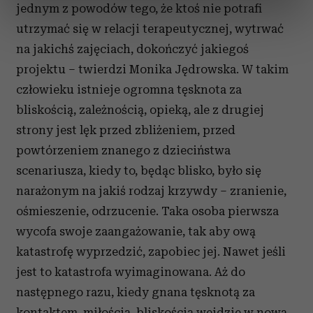
dane są przetwarzane oraz ustaw własne preferencje w
jednym z powodów tego, że ktoś nie potrafi
sekcji szczegółów
. W Deklaracji plików cookie możesz
utrzymać się w relacji terapeutycznej, wytrwać
zmienić lub wycofać swoją zgodę w dowolnej chwili.
na jakichś zajęciach, dokończyć jakiegoś
projektu – twierdzi Monika Jędrowska. W takim
Wykorzystujemy pliki cookie do spersonalizowania treści
człowieku istnieje ogromna tęsknota za
i reklam, aby oferować funkcje społecznościowe i
analizować ruch w naszej witrynie. Informacje o tym, jak
bliskością, zależnością, opieką, ale z drugiej
korzystasz z naszej witryny, udostępniamy partnerom
strony jest lęk przed zbliżeniem, przed
społecznościowym, reklamowym i analitycznym.
powtórzeniem znanego z dzieciństwa
Partnerzy mogą połączyć te informacje z innymi danymi
scenariusza, kiedy to, będąc blisko, było się
otrzymanymi od Ciebie lub uzyskanymi podczas
narażonym na jakiś rodzaj krzywdy – zranienie,
korzystania z ich usług.
ośmieszenie, odrzucenie. Taka osoba pierwsza
wycofa swoje zaangażowanie, tak aby ową
katastrofę wyprzedzić, zapobiec jej. Nawet jeśli
jest to katastrofa wyimaginowana. Aż do
następnego razu, kiedy gnana tęsknotą za
kontaktem, miłością, bliskością wejdzie w nową