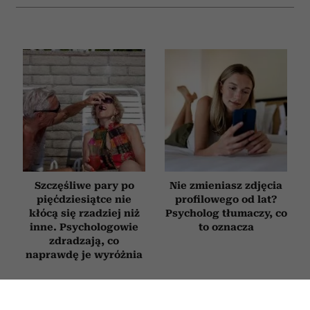
Szczęśliwe pary po
Nie zmieniasz zdjęcia
pięćdziesiątce nie
profilowego od lat?
kłócą się rzadziej niż
Psycholog tłumaczy, co
inne. Psychologowie
to oznacza
zdradzają, co
naprawdę je wyróżnia