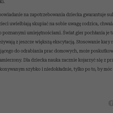
ki.
powiadanie na zapotrzebowania dziecka gwarantuje su
eci uwielbiają skupiać na sobie uwagę rodzica, chwal
 poznanymi umiejętnościami. Świat gier pochłania je t
eżywają z jeszcze większą ekscytacją. Stosowanie kary n
jącego do odrabiania prac domowych, może poskutkow
amierzony. Dla dziecka nauka zacznie kojarzyć się z p
onywanym szybko i niedokładnie, tylko po to, by mó