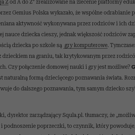
ja Z
od A do Z” zrealizowane na zlecenie platformy eduk
przez Gemius Polska wykazało, że wspólne odrabianie 
eniana aktywność wykonywana przez rodziców i ich dzi
j nauce dziecka cieszy, jednak większość rodziców za
ścią dziecka po szkole są
gry komputerowe
. Tymczas
z dzieckiem na graniu, tak krytykowanym przez rodzicó
ch. Czy połączenie domowej nauki i gry jest możliwe?
G
st naturalną formą dziecięcego poznawania świata. Ro
wuje do dalszego poznawania, tym samym dziecko szyb
i, dyrektor zarządzający Squla.pl. tłumaczy, że „możl
i podnoszenie poprzeczki, to czynnik, który powoduje, 