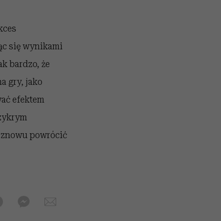
kces
ąc się wynikami
ak bardzo, że
a gry, jako
ać efektem
rzykrym
c znowu powrócić