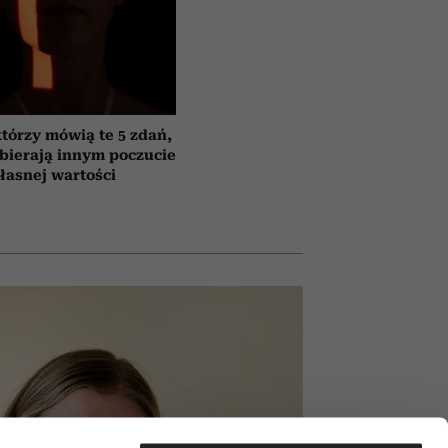
którzy mówią te 5 zdań,
bierają innym poczucie
łasnej wartości