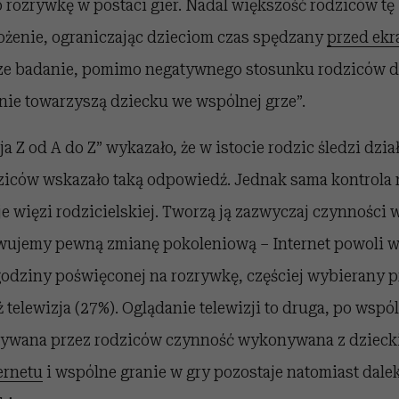
o rozrywkę w postaci gier. Nadal większość rodziców tę
rożenie, ograniczając dzieciom czas spędzany
przed ek
sze badanie, pomimo negatywnego stosunku rodziców 
 nie towarzyszą dziecku we wspólnej grze”.
a Z od A do Z” wykazało, że w istocie rodzic śledzi dzia
dziców wskazało taką odpowiedź. Jednak sama kontrola
je więzi rodzicielskiej. Tworzą ją zazwyczaj czynnośc
wujemy pewną zmianę pokoleniową – Internet powoli wy
godziny poświęconej na rozrywkę, częściej wybierany p
ż telewizja (27%). Oglądanie telewizji to druga, po wspó
zywana przez rodziców czynność wykonywana z dzieck
ernetu
i wspólne granie w gry pozostaje natomiast dalek