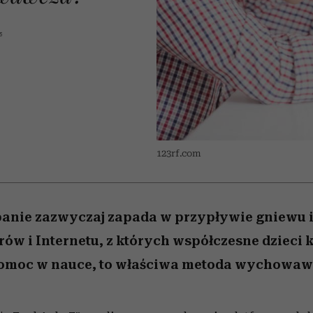
edź
 5,
przekraczają swoje granice
Wiemy, gdzie go kupić
Miller s. 5, odc. 6]
sezon jesień–zima 2
zaskakujący fawo
w seksie?
5
123rf.com
banie zazwyczaj zapada w przypływie gniewu i 
ów i Internetu, z których współczesne dzieci k
pomoc w nauce, to właściwa metoda wychowaw