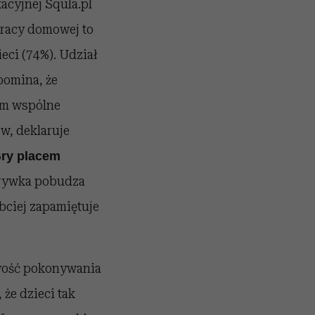
acyjnej Squla.pl
pracy domowej to
eci (74%). Udział
pomina, że
em wspólne
w, deklaruje
ry placem
zrywka pobudza
ciej zapamiętuje
iwość pokonywania
że dzieci tak