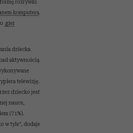
 formę rozrywki
ranem komputera
.
do
gier
łania dziecka
 nad aktywnością
i wykonywane
piera telewizję.
rzez dziecko jest
lnej nauce,
iem (71%).
o w tyle”, dodaje