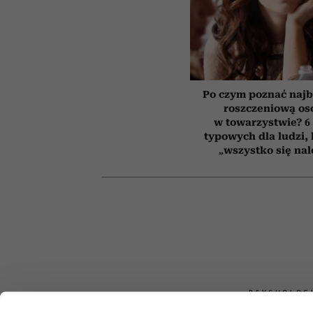
Po czym poznać najb
roszczeniową os
w towarzystwie? 6
typowych dla ludzi,
„wszystko się nal
PSYCHOLOG