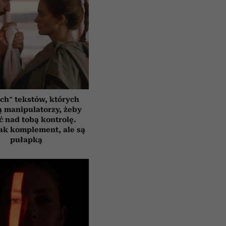
ych” tekstów, których
 manipulatorzy, żeby
ć nad tobą kontrolę.
ak komplement, ale są
pułapką