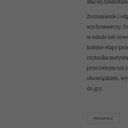
Maciej Szamotuls
Zrozumienie i od
wychowawczy. Dzi
w szkole lub nowo
kolejne etapy prz
czynnika motywu
przeciwnym niż z
obowiązkiem, wyk
do gry.
POKOLENIE Z