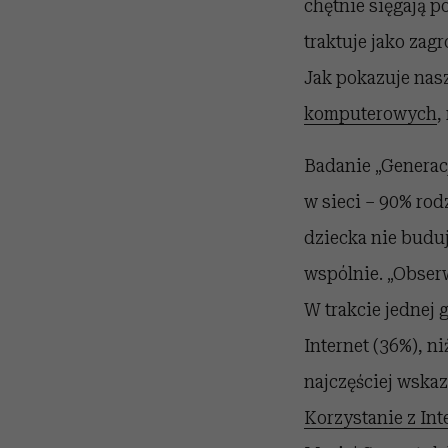
chętnie sięgają p
traktuje jako zag
Jak pokazuje na
komputerowych
,
Badanie „Generacj
w sieci – 90% ro
dziecka nie budu
wspólnie. „Obser
W trakcie jednej 
Internet (36%), ni
najczęściej wska
Korzystanie z Int