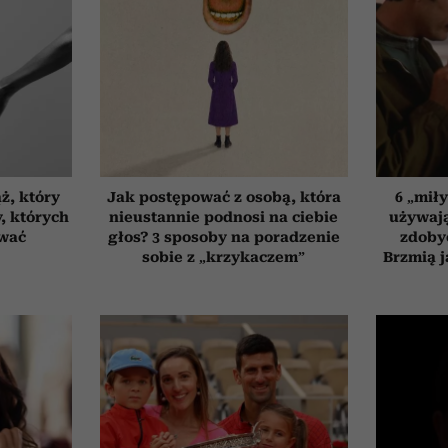
ż, który
Jak postępować z osobą, która
6 „mił
, których
nieustannie podnosi na ciebie
używają
ować
głos? 3 sposoby na poradzenie
zdoby
sobie z „krzykaczem”
Brzmią j