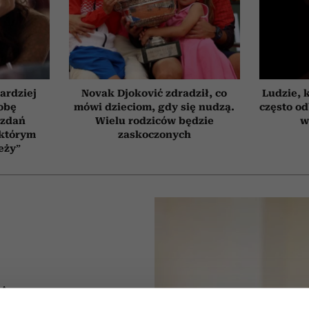
ardziej
Novak Djoković zdradził, co
Ludzie, 
obę
mówi dzieciom, gdy się nudzą.
często od
 zdań
Wielu rodziców będzie
w
 którym
zaskoczonych
eży”
IA