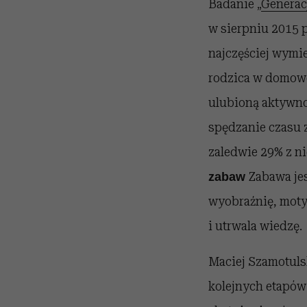
Badanie „
Generac
w sierpniu 2015 
najczęściej wymi
rodzica w domowe
ulubioną aktywno
spędzanie czasu 
zaledwie 29% z ni
Zabawa je
zabaw
wyobraźnię, moty
i utrwala wiedzę.
Maciej Szamotulsk
kolejnych etapów 