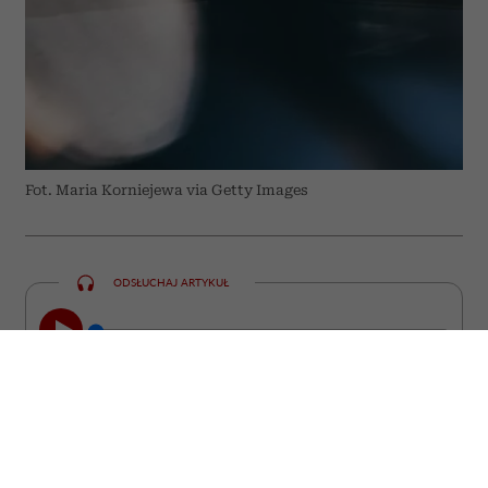
Fot. Maria Korniejewa via Getty Images
ODSŁUCHAJ ARTYKUŁ
00:00
23:22
Kiedy w naszym umyśle pojawiają się