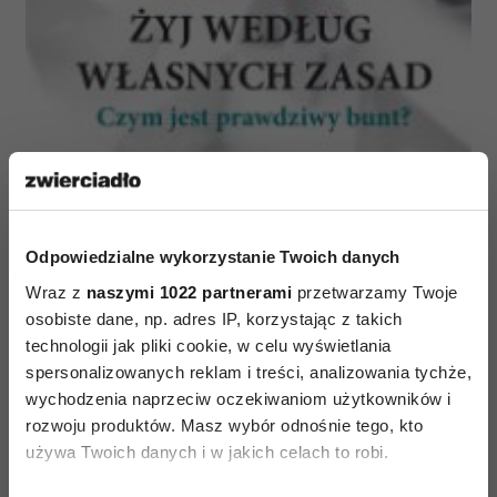
Bóg nieustannie cię obdarowuje, a ty jesteś
zamknięty w swojej
przeszłości
. Jakbyś siedział
w grobie. Stałeś się niewrażliwy. Przez swoje
Odpowiedzialne wykorzystanie Twoich danych
tchórzostwo zatraciłeś
wrażliwość
. Bycie
Wraz z
naszymi 1022 partnerami
przetwarzamy Twoje
wrażliwym oznacza to, że odczuwasz nowe, a
osobiste dane, np. adres IP, korzystając z takich
technologii jak pliki cookie, w celu wyświetlania
związany z nim dreszczyk, namiętność do tego,
spersonalizowanych reklam i treści, analizowania tychże,
co nieznane i do przygody pojawia się wtedy
wychodzenia naprzeciw oczekiwaniom użytkowników i
samoistnie i zaczynasz się przesuwać w kierunku
rozwoju produktów. Masz wybór odnośnie tego, kto
nieznanego, nie wiedząc nawet dokąd idziesz.
używa Twoich danych i w jakich celach to robi.