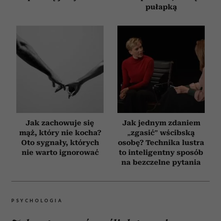
pułapką
Jak zachowuje się
Jak jednym zdaniem
mąż, który nie kocha?
„zgasić” wścibską
Oto sygnały, których
osobę? Technika lustra
nie warto ignorować
to inteligentny sposób
na bezczelne pytania
PSYCHOLOGIA