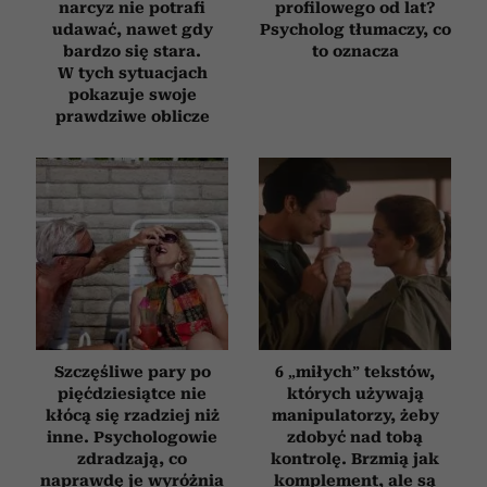
narcyz nie potrafi
profilowego od lat?
udawać, nawet gdy
Psycholog tłumaczy, co
bardzo się stara.
to oznacza
W tych sytuacjach
pokazuje swoje
prawdziwe oblicze
Szczęśliwe pary po
6 „miłych” tekstów,
pięćdziesiątce nie
których używają
kłócą się rzadziej niż
manipulatorzy, żeby
inne. Psychologowie
zdobyć nad tobą
zdradzają, co
kontrolę. Brzmią jak
naprawdę je wyróżnia
komplement, ale są