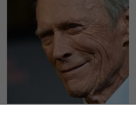
(Fot. Axelle/Bauer-Griffin/FilmMagic via Getty Images)
ODSŁUCHAJ ARTYKUŁ