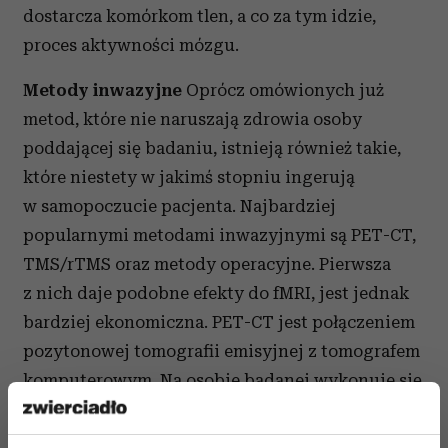
dostarcza komórkom tlen, a co za tym idzie,
proces aktywności mózgu.
Metody inwazyjne
Oprócz omówionych już
metod, które nie naruszają zdrowia osoby
poddającej się badaniu, istnieją również takie,
które niestety w jakimś stopniu ingerują
w samopoczucie pacjenta. Najbardziej
popularnymi metodami inwazyjnymi są PET-CT,
TMS/rTMS oraz metody operacyjne. Pierwsza
z nich daje podobne efekty do fMRI, jest jednak
bardziej ekonomiczna. PET-CT jest połączeniem
pozytonowej tomografii emisyjnej z tomografem
komputerowym. Na osobie badanej wykonuje się
dużą ilość skanów (osiągającą czasem ilość
kilkudziesięciu tysięcy), robionych pod różnymi