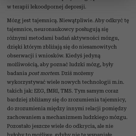
sekcji szczegółów
. W Deklaracji plików cookie możesz
w terapii lekoodpornej depresji.
zmienić lub wycofać swoją zgodę w dowolnej chwili.
Mózg jest tajemnicą. Niewątpliwie. Aby odkryć tę
Wykorzystujemy pliki cookie do spersonalizowania treści
tajemnice, neuronaukowcy posługują się
i reklam, aby oferować funkcje społecznościowe i
analizować ruch w naszej witrynie. Informacje o tym, jak
różnymi metodami badań aktywności mózgu,
korzystasz z naszej witryny, udostępniamy partnerom
dzięki którym zbliżają się do niesamowitych
społecznościowym, reklamowym i analitycznym.
obserwacji i wniosków. Kiedyś jedyną
Partnerzy mogą połączyć te informacje z innymi danymi
możliwością, aby poznać ludzki mózg, były
otrzymanymi od Ciebie lub uzyskanymi podczas
badania
post mortem
. Dziś możemy
korzystania z ich usług.
wykorzystywać wiele nowych technologii m.in.
takich jak: EEG, fMRI, TMS. Tym samym coraz
bardziej zbliżamy się do zrozumienia tajemnicy,
do zrozumienia między innymi relacji pomiędzy
zachowaniem a mechanizmem ludzkiego mózgu.
Pozostało jeszcze wiele do odkrycia, ale nie
byłoby to możliwe, gdyby nie te wspaniałe,