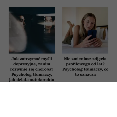
Jak zatrzymać myśli
Nie zmieniasz zdjęcia
depresyjne, zanim
profilowego od lat?
rozwinie się choroba?
Psycholog tłumaczy, co
Psycholog tłumaczy,
to oznacza
jak działa autokorekta
myślenia