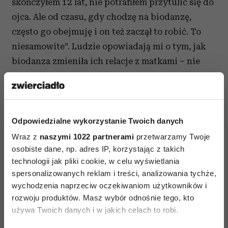
skończyłem 12 lat, nie potrafiłem przytulić się do
ojca. Ale od czasu, gdy chodzę na biodanzę,
często go obejmuję i on też zaczął to robić. To
niesamowite”. Ludzie opowiadają mi o tym, jak
biodanza zmieniła ich relacje z matkami – nie
złoszczą się już na nie. Z kolei rodzice twierdzą,
że dzięki zajęciom mniej krzyczą na dzieci,
rzadziej reagują nerwowo na problemy.
Biznesmeni, którzy mieli kłopoty
Odpowiedzialne wykorzystanie Twoich danych
z delegowaniem obowiązków albo
Wraz z
naszymi 1022 partnerami
przetwarzamy Twoje
osobiste dane, np. adres IP, korzystając z takich
komunikowaniem się ze współpracownikami, na
technologii jak pliki cookie, w celu wyświetlania
biodanzie uczą się utrzymywać kontakt
spersonalizowanych reklam i treści, analizowania tychże,
wzrokowy. „Teraz jestem o wiele bardziej
wychodzenia naprzeciw oczekiwaniom użytkowników i
efektywny. Mogę spotykać się z ludźmi, patrzeć
rozwoju produktów. Masz wybór odnośnie tego, kto
im w oczy i czuję się z tym znacznie lepiej. Przez
używa Twoich danych i w jakich celach to robi.
kilka dni po każdych zajęciach mam takiego