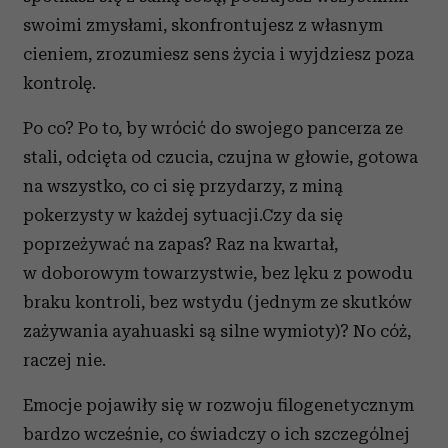
Partnerzy mogą połączyć te informacje z innymi danymi
swoimi zmysłami, skonfrontujesz z własnym
otrzymanymi od Ciebie lub uzyskanymi podczas
cieniem, zrozumiesz sens życia i wyjdziesz poza
korzystania z ich usług.
kontrolę.
Po co? Po to, by wrócić do swojego pancerza ze
stali, odcięta od czucia, czujna w głowie, gotowa
na wszystko, co ci się przydarzy, z miną
pokerzysty w każdej sytuacji.Czy da się
poprzeżywać na zapas? Raz na kwartał,
w doborowym towarzystwie, bez lęku z powodu
braku kontroli, bez wstydu (jednym ze skutków
zażywania ayahuaski są silne wymioty)? No cóż,
raczej nie.
Emocje pojawiły się w rozwoju filogenetycznym
bardzo wcześnie, co świadczy o ich szczególnej