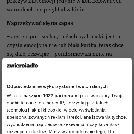
przeżywania emocji jedynie w kontrolowanych
warunkach, na przykład w kinie.
Naprzeżywać się na zapas
– Jestem po trzech rytuałach ayahuaski, jestem
czysta emocjonalnie, jak biała kartka, teraz chcę
się dalej rozwijać – poinformowała mnie na
pierwszej sesji Beata. – Wie pani, to było jak
zejście do najczarniejszych podziemi
podświadomości. Przeżyłam to, teraz czuję
Odpowiedzialne wykorzystanie Twoich danych
jedynie spokój.
Wraz z
naszymi 1022 partnerami
przetwarzamy Twoje
Coraz częściej przychodzą do mnie pacjenci,
osobiste dane, np. adres IP, korzystając z takich
technologii jak pliki cookie, w celu wyświetlania
którzy za pomocą roślinnych psychodelików
spersonalizowanych reklam i treści, analizowania tychże,
leczą swoje cierpienie. Najmodniejsza z nich to
wychodzenia naprzeciw oczekiwaniom użytkowników i
ayahuaska, zawierająca psychoaktywną
rozwoju produktów. Masz wybór odnośnie tego, kto