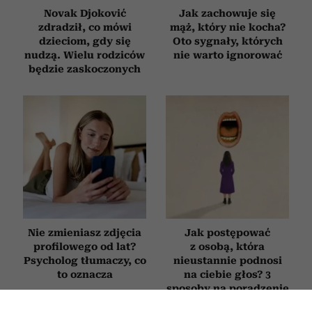
Novak Djoković
Jak zachowuje się
zdradził, co mówi
mąż, który nie kocha?
dzieciom, gdy się
Oto sygnały, których
nudzą. Wielu rodziców
nie warto ignorować
będzie zaskoczonych
Nie zmieniasz zdjęcia
Jak postępować
profilowego od lat?
z osobą, która
Psycholog tłumaczy, co
nieustannie podnosi
to oznacza
na ciebie głos? 3
sposoby na poradzenie
sobie z „krzykaczem”