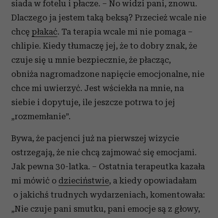
siada w fotelu i płacze. – No widzi pani, znowu.
Dlaczego ja jestem taką beksą? Przecież wcale nie
chcę
płakać
. Ta terapia wcale mi nie pomaga –
chlipie. Kiedy tłumaczę jej, że to dobry znak, że
czuje się u mnie bezpiecznie, że płacząc,
obniża nagromadzone napięcie emocjonalne, nie
chce mi uwierzyć. Jest wściekła na mnie, na
siebie i dopytuje, ile jeszcze potrwa to jej
„rozmemłanie”.
Bywa, że pacjenci już na pierwszej wizycie
ostrzegają, że nie chcą zajmować się emocjami.
Jak pewna 30-latka. – Ostatnia terapeutka kazała
mi mówić o
dzieciństwie
, a kiedy opowiadałam
o jakichś trudnych wydarzeniach, komentowała:
„Nie czuje pani smutku, pani emocje są z głowy,