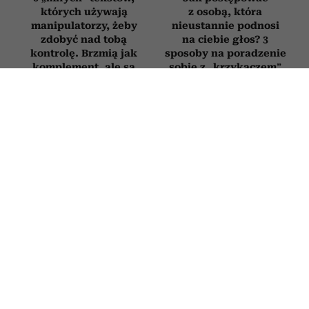
których używają
z osobą, która
manipulatorzy, żeby
nieustannie podnosi
zdobyć nad tobą
na ciebie głos? 3
kontrolę. Brzmią jak
sposoby na poradzenie
komplement, ale są
sobie z „krzykaczem”
pułapką
PSYCHOLOGIA
4 słowa, które sprawią, że ludzie
zaczną liczyć się z twoim zdaniem. To
potężne narzędzie wywierania
wpływu
24 CZERWCA 2026
ALEKSANDRA URBANIAK