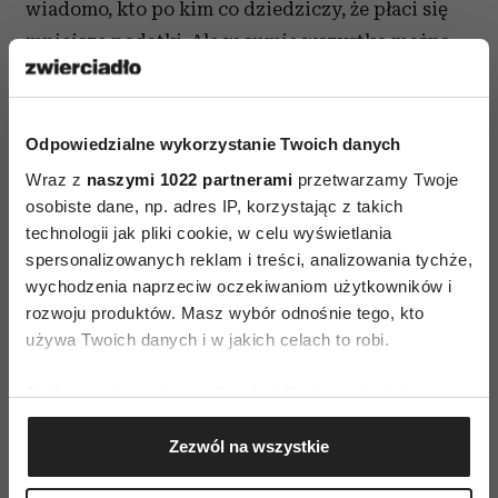
wiadomo, kto po kim co dziedziczy, że płaci się
mniejsze podatki. Ale w sumie wszystko można
uregulować. Po chwili dodaje z uśmiechem: –
Pewnie kiedyś weźmiemy ślub.
Odpowiedzialne wykorzystanie Twoich danych
Agata: – Jak załatwisz wszystkie formalności, to
Wraz z
naszymi 1022 partnerami
przetwarzamy Twoje
nie ma sprawy, bo ja nie mam zamiaru użerać się
osobiste dane, np. adres IP, korzystając z takich
z urzędnikami. Ale ten fakt na pewno niczego
technologii jak pliki cookie, w celu wyświetlania
między nami nie zmieni. Na pewno nie na lepsze,
spersonalizowanych reklam i treści, analizowania tychże,
a boję się, że może na gorsze. Więc po co to robić?
wychodzenia naprzeciw oczekiwaniom użytkowników i
rozwoju produktów. Masz wybór odnośnie tego, kto
używa Twoich danych i w jakich celach to robi.
Czytaj także
Jeśli wyrazisz na to zgodę, chcielibyśmy również:
Gromadzić dane dotyczące Twojej lokalizacji
Zezwól na wszystkie
geograficznej z dokładnością nawet do kilku metrów
Identyfikować Twoje urządzenie, aktywnie