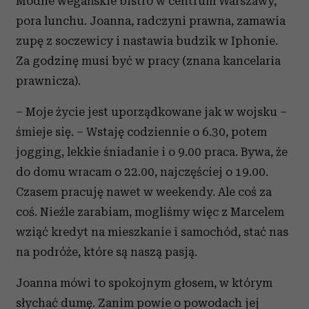
Modne wegańskie bistro w centrum Warszawy,
pora lunchu. Joanna, radczyni prawna, zamawia
zupę z soczewicy i nastawia budzik w Iphonie.
Za godzinę musi być w pracy (znana kancelaria
prawnicza).
– Moje życie jest uporządkowane jak w wojsku –
śmieje się. – Wstaję codziennie o 6.30, potem
jogging, lekkie śniadanie i o 9.00 praca. Bywa, że
do domu wracam o 22.00, najczęściej o 19.00.
Czasem pracuję nawet w weekendy. Ale coś za
coś. Nieźle zarabiam, mogliśmy więc z Marcelem
wziąć kredyt na mieszkanie i samochód, stać nas
na podróże, które są naszą pasją.
Joanna mówi to spokojnym głosem, w którym
słychać dumę. Zanim powie o powodach jej