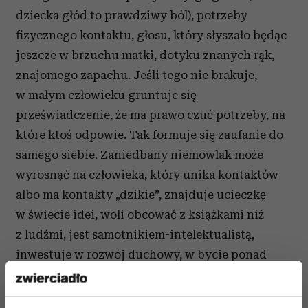
dziecka głód to prawdziwy ból), potrzeby
fizycznego kontaktu, głosu, który słyszało będąc
jeszcze w brzuchu matki, dotyku znanych rąk,
znajomego zapachu. Jeśli tego nie brakuje,
w małym człowieku gruntuje się
przeświadczenie, że ma prawo czuć potrzeby, na
które ktoś odpowie. Tak formuje się zaufanie do
samego siebie. Zaniedbany niemowlak może
wyrosnąć na człowieka, który unika kontaktów
albo ma kontakty „dzikie”, znajduje ucieczkę
w świecie idei, woli obcować z książkami niż
z ludźmi, jest samotnikiem-intelektualistą,
inwestuje w rozwój duchowy, w bycie ponad
potrzebami. To tylko kilka możliwych
scenariuszy. W tym wszystkim kryje się przekaz: