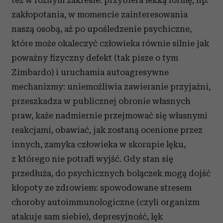
też w różnym zakresie: przybiera lekką formę, np.
zakłopotania, w momencie zainteresowania
naszą osobą, aż po upośledzenie psychiczne,
które może okaleczyć człowieka równie silnie jak
poważny fizyczny defekt (tak pisze o tym
Zimbardo) i uruchamia autoagresywne
mechanizmy: uniemożliwia zawieranie przyjaźni,
przeszkadza w publicznej obronie własnych
praw, każe nadmiernie przejmować się własnymi
reakcjami, obawiać, jak zostaną ocenione przez
innych, zamyka człowieka w skorupie lęku,
z którego nie potrafi wyjść. Gdy stan się
przedłuża, do psychicznych bolączek mogą dojść
kłopoty ze zdrowiem: spowodowane stresem
choroby autoimmunologiczne (czyli organizm
atakuje sam siebie), depresyjność, lęk