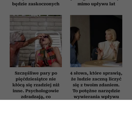
będzie zaskoczonych
mimo upływu lat
Szczęśliwe pary po
4 słowa, które sprawią,
pięćdziesiątce nie
że ludzie zaczną liczyć
kłócą się rzadziej niż
się z twoim zdaniem.
inne. Psychologowie
To potężne narzędzie
zdradzają, co
wywierania wpływu
naprawdę je wyróżnia