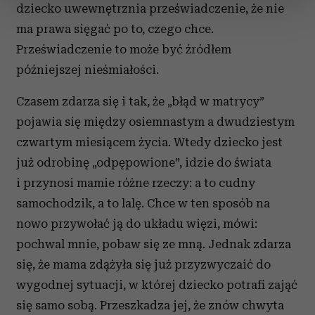
sekcji szczegółów
. W Deklaracji plików cookie możesz
dziecko uwewnętrznia przeświadczenie, że nie
zmienić lub wycofać swoją zgodę w dowolnej chwili.
ma prawa sięgać po to, czego chce.
Przeświadczenie to może być źródłem
Wykorzystujemy pliki cookie do spersonalizowania treści
i reklam, aby oferować funkcje społecznościowe i
późniejszej nieśmiałości.
analizować ruch w naszej witrynie. Informacje o tym, jak
Czasem zdarza się i tak, że „błąd w matrycy”
korzystasz z naszej witryny, udostępniamy partnerom
społecznościowym, reklamowym i analitycznym.
pojawia się między osiemnastym a dwudziestym
Partnerzy mogą połączyć te informacje z innymi danymi
czwartym miesiącem życia. Wtedy dziecko jest
otrzymanymi od Ciebie lub uzyskanymi podczas
już odrobinę „odpępowione”, idzie do świata
korzystania z ich usług.
i przynosi mamie różne rzeczy: a to cudny
samochodzik, a to lalę. Chce w ten sposób na
nowo przywołać ją do układu więzi, mówi:
pochwal mnie, pobaw się ze mną. Jednak zdarza
się, że mama zdążyła się już przyzwyczaić do
wygodnej sytuacji, w której dziecko potrafi zająć
się samo sobą. Przeszkadza jej, że znów chwyta