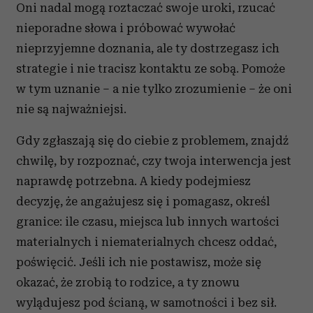
otrzymanymi od Ciebie lub uzyskanymi podczas
Oni nadal mogą roztaczać swoje uroki, rzucać
korzystania z ich usług.
nieporadne słowa i próbować wywołać
nieprzyjemne doznania, ale ty dostrzegasz ich
strategie i nie tracisz kontaktu ze sobą. Pomoże
w tym uznanie – a nie tylko zrozumienie – że oni
nie są najważniejsi.
Gdy zgłaszają się do ciebie z problemem, znajdź
chwilę, by rozpoznać, czy twoja interwencja jest
naprawdę potrzebna. A kiedy podejmiesz
decyzję, że angażujesz się i pomagasz, określ
granice: ile czasu, miejsca lub innych wartości
materialnych i niematerialnych chcesz oddać,
poświęcić. Jeśli ich nie postawisz, może się
okazać, że zrobią to rodzice, a ty znowu
wylądujesz pod ścianą, w samotności i bez sił.