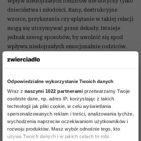
Wpływ niedojrzałych rodziców nie dotyczy tylko
dzieciństwa i młodości. Rany, destrukcyjne
wzorce, przykazania czy splątanie w takiej relacji
mogą się utrzymywać przez dekady. Istnieje
jednak szereg sposobów, by uwolnić się spod
wpływu niedojrzałych emocjonalnie rodziców.
Pierwszym krokiem jest zrozumienie cech
charakterystycznych, wspólnych dla takich osób:
Odpowiedzialne wykorzystanie Twoich danych
Należy do nich skrajna postawa –
Wraz z
naszymi 1022 partnerami
przetwarzamy Twoje
ekstrawertyczna lub introwertyczna, której
osobiste dane, np. adres IP, korzystając z takich
towarzyszy zniekształcenie rzeczywistości.
technologii jak pliki cookie, w celu wyświetlania
Rodzice mogą być dogłębnie przerażeni i
spersonalizowanych reklam i treści, analizowania tychże,
niepewni siebie.
wychodzenia naprzeciw oczekiwaniom użytkowników i
rozwoju produktów. Masz wybór odnośnie tego, kto
Mają potrzebę dominowania i
używa Twoich danych i w jakich celach to robi.
kontrolowania.