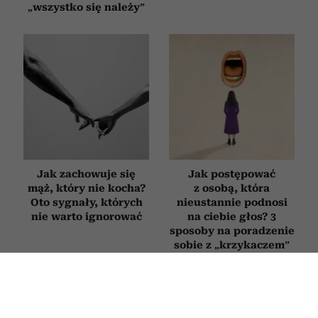
„wszystko się należy”
Jak zachowuje się
Jak postępować
mąż, który nie kocha?
z osobą, która
Oto sygnały, których
nieustannie podnosi
nie warto ignorować
na ciebie głos? 3
sposoby na poradzenie
sobie z „krzykaczem”