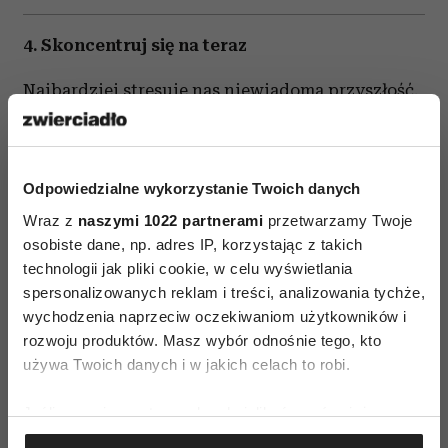
4. Skoncentruj się na teraz
Najbardziej stresuje nas niewiadoma przyszłość,
dlatego jeśli skoncentrujemy się na
teraźniejszości, przekonamy się, że jesteśmy
bezpieczni, że żyjemy, oddychamy i wszystko
Odpowiedzialne wykorzystanie Twoich danych
jest dobrze.
Wraz z
naszymi 1022 partnerami
przetwarzamy Twoje
osobiste dane, np. adres IP, korzystając z takich
5. Zrób ćwiczenie oddechowe
technologii jak pliki cookie, w celu wyświetlania
spersonalizowanych reklam i treści, analizowania tychże,
Głębokie oddychanie uspokaja nasz mózg
wychodzenia naprzeciw oczekiwaniom użytkowników i
i wycisza stresogenne myśli. Dobrze, żebyś
rozwoju produktów. Masz wybór odnośnie tego, kto
regularnie robiła ćwiczenie oddechowe,
używa Twoich danych i w jakich celach to robi.
medytowała, ćwiczyła jogę.
Jeśli wyrazisz na to zgodę, chcielibyśmy również:
6. Podejmij działania
Gromadzić dane dotyczące Twojej lokalizacji