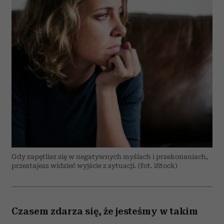
Gdy zapętlisz się w negatywnych myślach i przekonaniach,
przestajesz widzieć wyjście z sytuacji. (fot. iStock)
Czasem zdarza się, że jesteśmy w takim