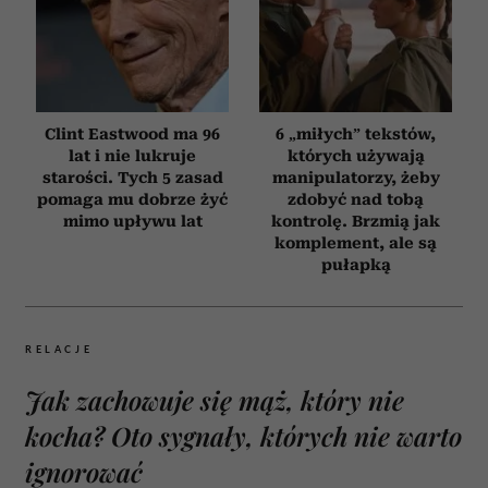
Clint Eastwood ma 96
6 „miłych” tekstów,
lat i nie lukruje
których używają
starości. Tych 5 zasad
manipulatorzy, żeby
pomaga mu dobrze żyć
zdobyć nad tobą
mimo upływu lat
kontrolę. Brzmią jak
komplement, ale są
pułapką
RELACJE
Jak zachowuje się mąż, który nie
kocha? Oto sygnały, których nie warto
ignorować