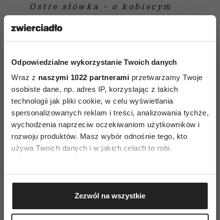
Ostre słówka - o kobiecym
gniewie
Odpowiedzialne wykorzystanie Twoich danych
Wraz z
naszymi 1022 partnerami
przetwarzamy Twoje
osobiste dane, np. adres IP, korzystając z takich
technologii jak pliki cookie, w celu wyświetlania
LĘK
spersonalizowanych reklam i treści, analizowania tychże,
wychodzenia naprzeciw oczekiwaniom użytkowników i
rozwoju produktów. Masz wybór odnośnie tego, kto
AUTOPROMOCJA
używa Twoich danych i w jakich celach to robi.
Jeśli wyrazisz na to zgodę, chcielibyśmy również:
Gromadzić dane dotyczące Twojej lokalizacji
Zezwól na wszystkie
geograficznej z dokładnością nawet do kilku metrów
Identyfikować Twoje urządzenie, aktywnie