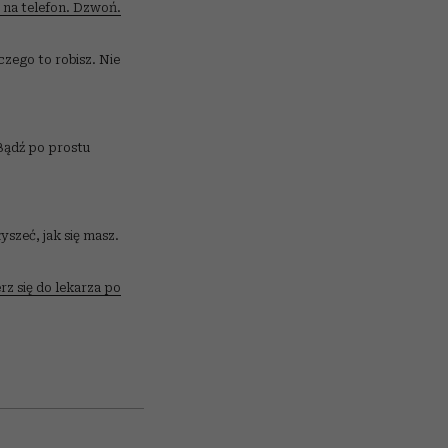
 na telefon. Dzwoń.
czego to robisz. Nie
Bądź po prostu
yszeć, jak się masz.
z się do lekarza po