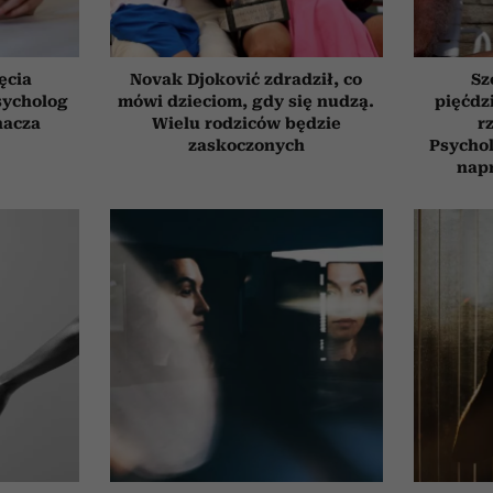
ęcia
Novak Djoković zdradził, co
Sz
sycholog
mówi dzieciom, gdy się nudzą.
pięćdzi
nacza
Wielu rodziców będzie
r
zaskoczonych
Psychol
nap