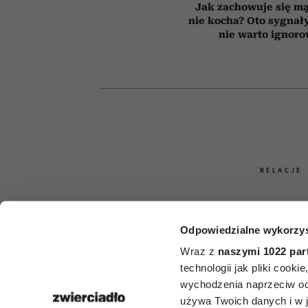
Jak zachowuje się mą
nie kocha? Oto sygnały
nie warto ignor
RELACJE
Jak postęp
Odpowiedzialne wykorzys
osobą, k
Wraz z
naszymi 1022 par
nieustannie 
technologii jak pliki cook
wychodzenia naprzeciw oc
na ciebie g
używa Twoich danych i w ja