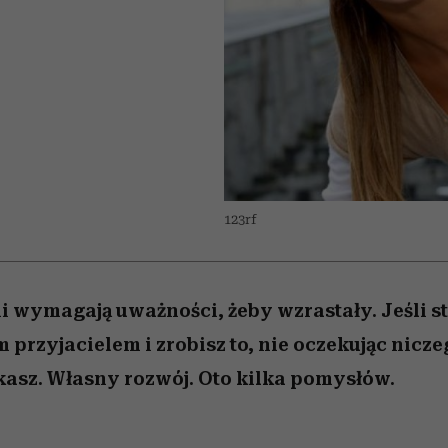
nice
edź
 5,
Wiemy, gdzie go kupić
zaskakujący faworyt
Miller s. 5, odc. 6]
sezon jesień–zima 2
123rf
mi wymagają uważności, żeby wzrastały. Jeśli st
m przyjacielem i zrobisz to, nie oczekując nicz
kasz. Własny rozwój. Oto kilka pomysłów.