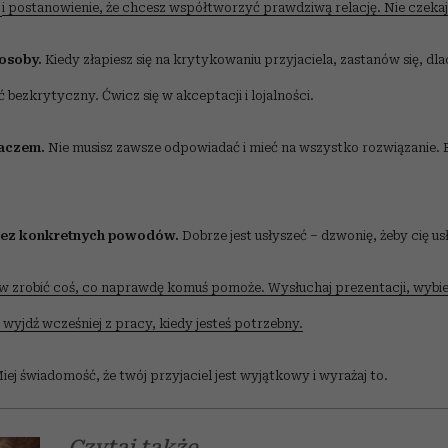
ę
i postanowienie, że chcesz współtworzyć prawdziwą relację. Nie czekaj
 osoby.
Kiedy złapiesz się na krytykowaniu przyjaciela, zastanów się, dla
 bezkrytyczny. Ćwicz się w akceptacji i lojalności.
haczem.
Nie musisz zawsze odpowiadać i mieć na wszystko rozwiązanie. 
 bez konkretnych powodów.
Dobrze jest usłyszeć – dzwonię, żeby cię usł
 zrobić coś, co naprawdę komuś pomoże. Wysłuchaj prezentacji, wybier
wyjdź wcześniej z pracy, kiedy jesteś potrzebny.
iej świadomość, że twój przyjaciel jest wyjątkowy i wyrażaj to.
Czytaj także