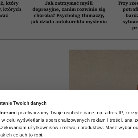
ż, który
Jak zatrzymać myśli
Trzy rze
, których
depresyjne, zanim rozwinie się
potraf
ować
choroba? Psycholog tłumaczy,
bardz
jak działa autokorekta myślenia
sytuac
pr
ować z
tanie Twoich danych
tóra
tnerami
przetwarzamy Twoje osobiste dane, np. adres IP, korzys
podnosi
ie, w celu wyświetlania spersonalizowanych reklam i treści, anali
zekiwaniom użytkowników i rozwoju produktów. Masz wybór odn
łos? 3
kich celach to robi.