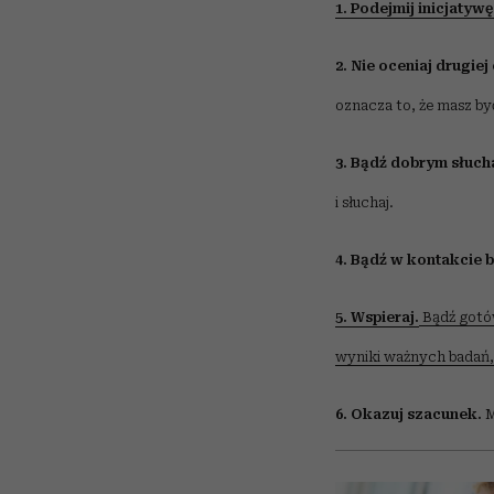
1. Podejmij inicjatyw
2. Nie oceniaj drugiej
oznacza to, że masz być
3. Bądź dobrym słuc
i słuchaj.
4. Bądź w kontakcie
5. Wspieraj.
Bądź gotów
wyniki ważnych badań, 
6. Okazuj szacunek.
M