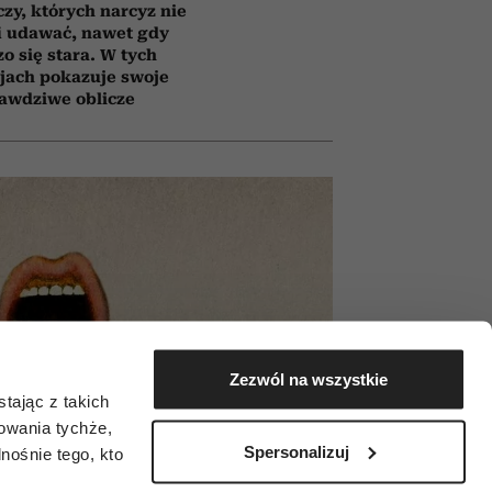
czy, których narcyz nie
i udawać, nawet gdy
o się stara. W tych
jach pokazuje swoje
awdziwe oblicze
Zezwól na wszystkie
tając z takich
zowania tychże,
Spersonalizuj
ośnie tego, kto