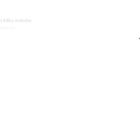
o kilku metrów
 danych
łasne
ać swoją zgodę w
społecznościowe
)
dostępniamy
nformacje z