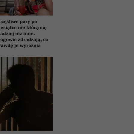
częśliwe pary po
esiątce nie kłócą się
zadziej niż inne.
ogowie zdradzają, co
rawdę je wyróżnia