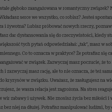
 stale głęboko zaangażowana w romantyczny związek? 
 Wkładasz serce we wszystko, co robisz? Jesteś spontan
cza i żywotna? Lubisz próbować nowych rzeczy, poznaw
asz dar dystansowania się do rzeczywistości, kiedy sta
 większość tych pytań odpowiedziałaś: „tak”, masz w so
iennego. Co to oznacza w praktyce? Że potrafisz się c
aangażować w związek. Zazwyczaj masz poczucie, że to 
ch i zazwyczaj masz rację, ale to nie oznacza, że też sam
do kryzysów w związku. Uważasz, że zasługujesz na wię
czujesz, że wasza relacja jest zagrożona. Na stres reagu
 w wir zabawy i używek. Nie znosisz życia bez miłości i
z bez niej na dłużej. Potrafisz manipulować ludźmi, by 