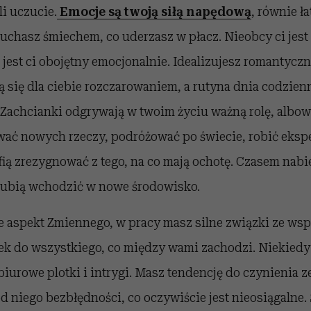
li uczucie.
Emocje są twoją siłą napędową
, równie ł
chasz śmiechem, co uderzasz w płacz. Nieobcy ci jest 
e jest ci obojętny emocjonalnie. Idealizujesz romantycz
ą się dla ciebie rozczarowaniem, a rutyna dnia codzie
Zachcianki odgrywają w twoim życiu ważną rolę, albo
wać nowych rzeczy, podróżować po świecie, robić eksp
afią zrezygnować z tego, na co mają ochotę. Czasem nab
Lubią wchodzić w nowe środowisko.
ie aspekt Zmiennego, w pracy masz silne związki ze w
nek do wszystkiego, co między wami zachodzi. Niekiedy
biurowe plotki i intrygi. Masz tendencję do czynienia z
od niego bezbłędności, co oczywiście jest nieosiągalne. 