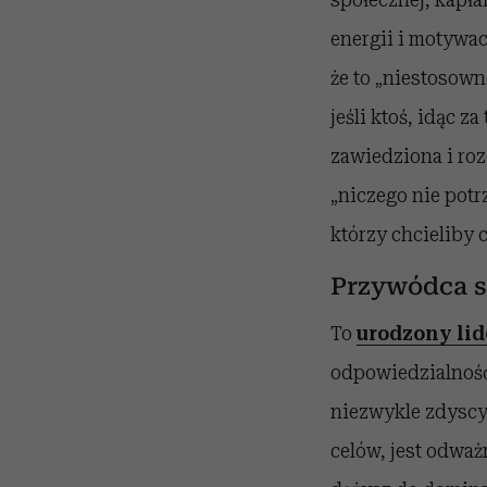
energii i motywac
że to „niestosown
jeśli ktoś, idąc 
zawiedziona i roz
„niczego nie pot
którzy chcieliby c
Przywódca s
To
urodzony lid
odpowiedzialność,
niezwykle zdyscy
celów, jest odważn