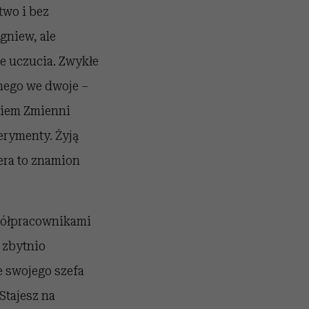
atwo i bez
gniew, ale
ne uczucia. Zwykłe
nnego we dwoje –
wiem Zmienni
erymenty. Żyją
iera to znamion
spółpracownikami
 zbytnio
e swojego szefa
Stajesz na