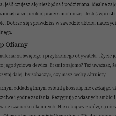
 jeśli czujesz się niezbędna i podziwiana. Idealne zajęc
winnaś raczej unikać pracy samotniczej. Jesteś wprost
le. Dobrze się sprawdzisz w zawodzie aktora, nauczyci
lnego.
yp Ofiarny
materiał na świętego i przykładnego obywatela. „Życie je
– to jego życiowa dewiza. Brzmi znajomo? Też uważasz, ż
ytaj dalej, by zobaczyć, czy masz cechy Altruisty.
arnym oddadzą innym ostatnią koszulę, nie czekając, aż
uczciwe i godne zaufania. Rezygnują z własnych ambicji
wa z szacunku dla innych. Nie robią wyrzutów, są nie
 Obce są im zarozumiałość czy duma. Niezbyt dobrze c