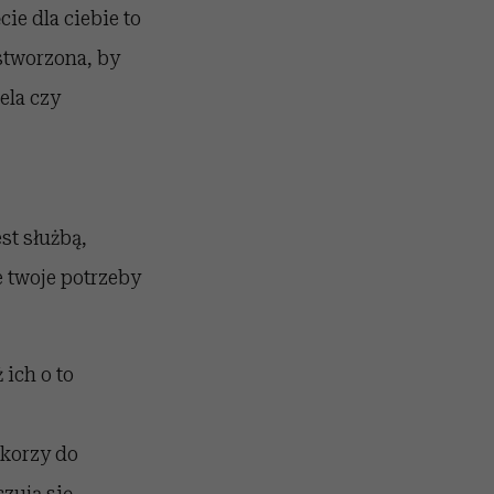
ie dla ciebie to
 stworzona, by
ela czy
st służbą,
e twoje potrzeby
 ich o to
skorzy do
zują się