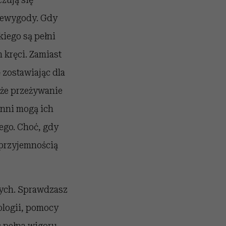
niewygody. Gdy
kiego są pełni
 kręci. Zamiast
ę zostawiając dla
 że przeżywanie
Inni mogą ich
ego. Choć, gdy
 przyjemnością
nych. Sprawdzasz
hologii, pomocy
ś pełna wigoru,