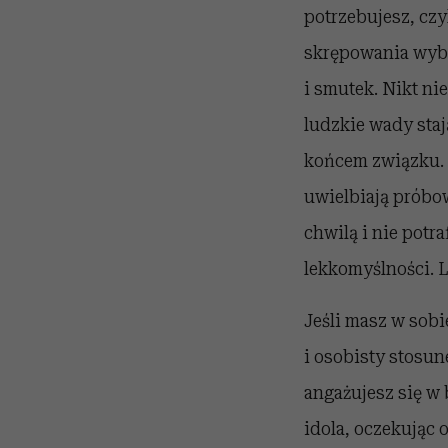
potrzebujesz, czy
skrępowania wybu
i smutek. Nikt ni
ludzkie wady staj
końcem związku. 
uwielbiają próbo
chwilą i nie potr
lekkomyślności. 
Jeśli masz w sob
i osobisty stosu
angażujesz się w 
idola, oczekując 