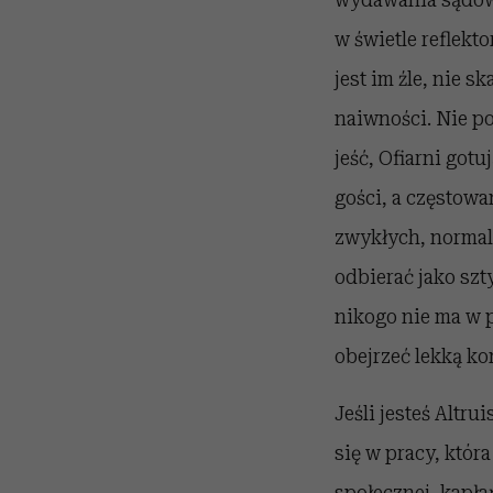
w świetle reflekt
jest im źle, nie s
naiwności. Nie po
jeść, Ofiarni gotu
gości, a częstowa
zwykłych, normal
odbierać jako szt
nikogo nie ma w p
obejrzeć lekką ko
Jeśli jesteś Altr
się w pracy, któr
społecznej, kapła