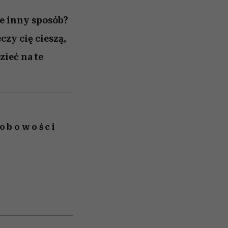
ie inny sposób?
czy cię cieszą,
zieć na te
sobowości