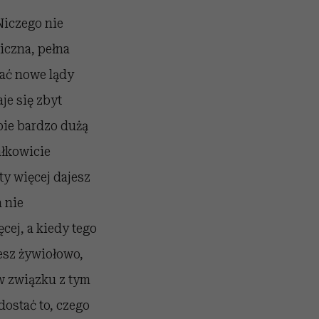
Niczego nie
iczna, pełna
ać nowe lądy
je się zbyt
bie bardzo dużą
ałkowicie
ty więcej dajesz
a nie
cej, a kiedy tego
jesz żywiołowo,
 w związku z tym
dostać to, czego