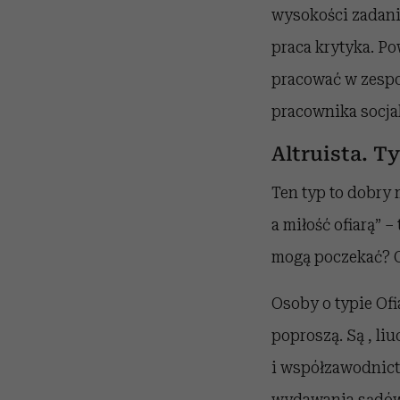
wysokości zadania,
praca krytyka. Po
pracować w zespo
pracownika socja
Altruista. T
Ten typ to dobry 
a miłość ofiarą” 
mogą poczekać? Cz
Osoby o typie Ofi
poproszą. Są , li
i współzawodnict
wydawania sądów.