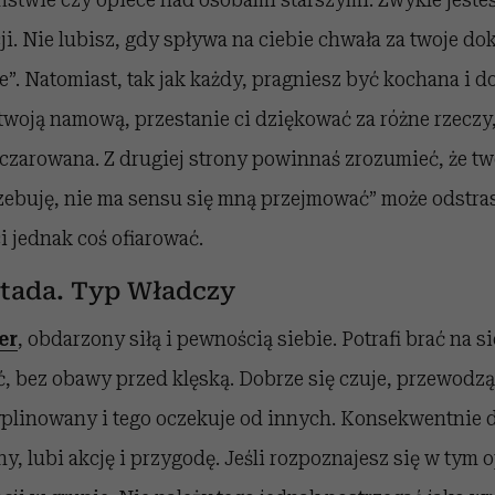
ji. Nie lubisz, gdy spływa na ciebie chwała za twoje d
e”. Natomiast, tak jak każdy, pragniesz być kochana i d
za twoją namową, przestanie ci dziękować za różne rzeczy
czarowana. Z drugiej strony powinnaś zrozumieć, że tw
rzebuję, nie ma sensu się mną przejmować” może odstr
i jednak coś ofiarować.
tada. Typ Władczy
er
, obdarzony siłą i pewnością siebie. Potrafi brać na s
 bez obawy przed klęską. Dobrze się czuje, przewodzą
plinowany i tego oczekuje od innych. Konsekwentnie 
y, lubi akcję i przygodę. Jeśli rozpoznajesz się w tym o