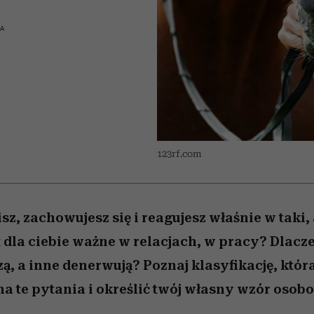
iąż
 5,
skutki dla związku i dla
Miller s. 5, odc. 6]
Raport Lyst ujaw
partnerki
najbardziej pożąd
KA
ubrania i marki se
123rf.com
z, zachowujesz się i reagujesz właśnie w taki, 
t dla ciebie ważne w relacjach, w pracy? Dlac
zą, a inne denerwują? Poznaj klasyfikację, któr
a te pytania i określić twój własny wzór osob