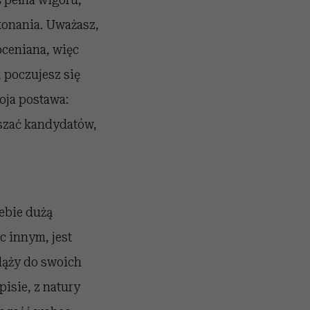
okonania. Uważasz,
oceniana, więc
, poczujesz się
oja postawa:
aszać kandydatów,
iebie dużą
c innym, jest
dąży do swoich
pisie, z natury