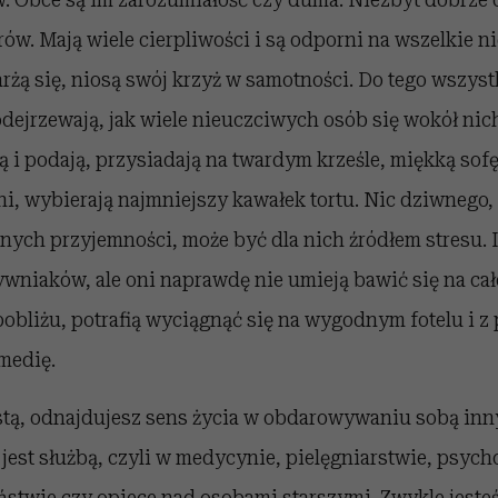
orów. Mają wiele cierpliwości i są odporni na wszelkie 
karżą się, niosą swój krzyż w samotności. Do tego wszyst
dejrzewają, jak wiele nieuczciwych osób się wokół nich
ją i podają, przysiadają na twardym krześle, miękką sof
ni, wybierają najmniejszy kawałek tortu. Nic dziwnego,
nych przyjemności, może być dla nich źródłem stresu. 
ywniaków, ale oni naprawdę nie umieją bawić się na cał
obliżu, potrafią wyciągnąć się na wygodnym fotelu i z
medię.
uistą, odnajdujesz sens życia w obdarowywaniu sobą in
a jest służbą, czyli w medycynie, pielęgniarstwie, psyc
ństwie czy opiece nad osobami starszymi. Zwykle jeste