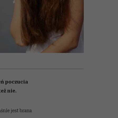
un
Raport Lyst ujawnił
najbardziej pożądane
ubrania i marki sezonu
eń poczucia
eż nie.
śnie jest brana