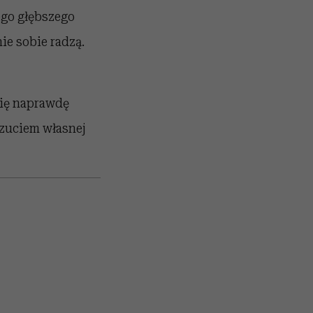
ego głębszego
ie sobie radzą.
się naprawdę
czuciem własnej