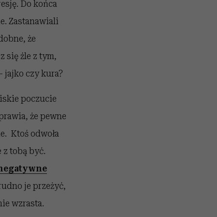
esję. Do końca
e. Zastanawiali
dobne, że
z się źle z tym,
 jajko czy kura?
niskie poczucie
rawia, że pewne
e. Ktoś odwoła
 z tobą być.
negatywne
rudno je przeżyć,
nie wzrasta.