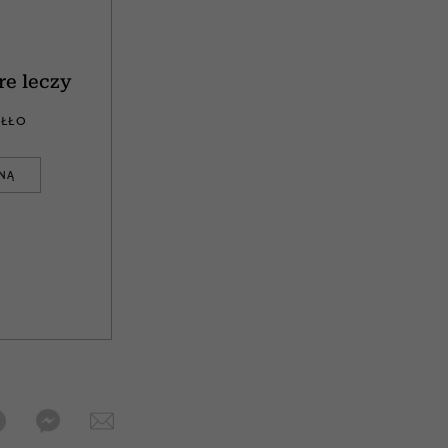
re leczy
IŁŁO
JNĄ