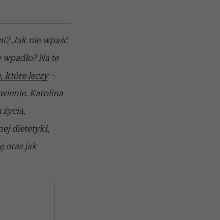
mi? Jak nie wpaść
ie wpadło? Na te
, które leczy
–
ywienie. Karolina
 życia,
ej dietetyki,
ę oraz jak