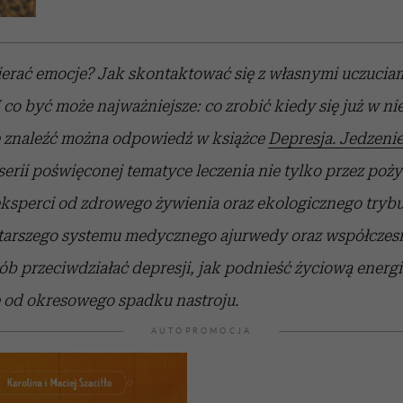
erać emocje? Jak skontaktować się z własnymi uczucia
I co być może najważniejsze: co zrobić kiedy się już w n
e znaleźć można odpowiedź w książce
Depresja. Jedzenie
i serii poświęconej tematyce leczenia nie tylko przez poż
, eksperci od zdrowego żywienia oraz ekologicznego trybu
starszego systemu medycznego ajurwedy oraz współczesn
sób przeciwdziałać depresji, jak podnieść życiową energi
ę od okresowego spadku nastroju.
AUTOPROMOCJA