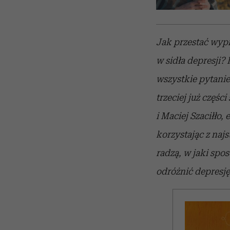
Jak przestać wypi
w sidła depresji? 
wszystkie pytani
trzeciej już częśc
i Maciej Szaciłło
korzystając z naj
radzą, w jaki spo
odróżnić depresj