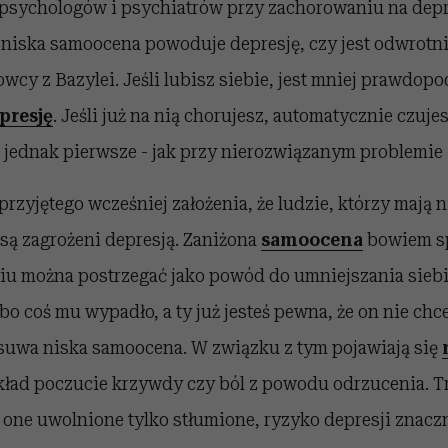
psychologów i psychiatrów przy zachorowaniu na depr
niska samoocena powoduje depresję, czy jest odwrotni
wcy z Bazylei. Jeśli lubisz siebie, jest mniej prawdopo
presję
. Jeśli już na nią chorujesz, automatycznie czujes
st jednak pierwsze - jak przy nierozwiązanym problemie -
przyjętego wcześniej założenia, że ludzie, którzy mają 
 są zagrożeni depresją. Zaniżona
samoocena
bowiem sp
iu można postrzegać jako powód do umniejszania siebi
bo coś mu wypadło, a ty już jesteś pewna, że on nie chce
dsuwa niska samoocena. W związku z tym pojawiają się
ykład poczucie krzywdy czy ból z powodu odrzucenia. T
ną one uwolnione tylko stłumione, ryzyko depresji znacz