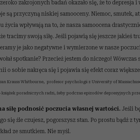
eroko zakrojonych badań okazało się, że to depresja i 
je są przyczyną niskiej samooceny. Niemoc, smutek, at
 życia wpływają na to, że nasza samoocena drastycznie
że tracimy swoją siłę. Jeśli pojawią się jeszcze jakieś 
ieramy je jako negatywne i wymierzone w nasze poczuc
wołał spotkanie? Przecież jestem do niczego! Wówczas s
i o sobie nakręca się i pojawia się efekt coraz większ
san Krauss Whitbourne,
profesor psychologii z University of Massachus
6 książek poradniczych radzi, żeby podczas epizodów depresyjnych prze
ę na siłę podnosić poczucia własnej wartości.
Jeśli b
ego się źle czujesz, pogorszysz stan. Po prostu bądź z 
zykład ze smutkiem. Nie myśl.