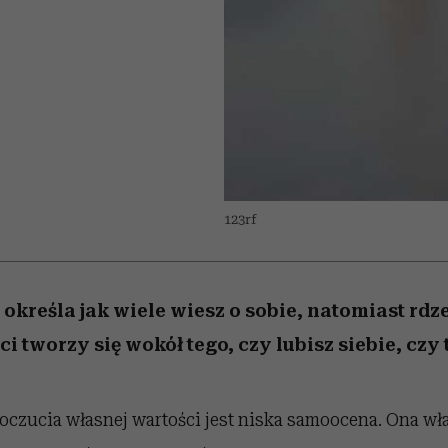
/27
 5,
zupełny brak ogłady
wśród najchętniej
Miller s. 5, odc. 6]
artystkę
girls”
pierwszy zwiast
oglądanych na Netflixie
123rf
kreśla jak wiele wiesz o sobie, natomiast rdz
i tworzy się wokół tego, czy lubisz siebie, czy t
zucia własnej wartości jest niska samoocena. Ona wła