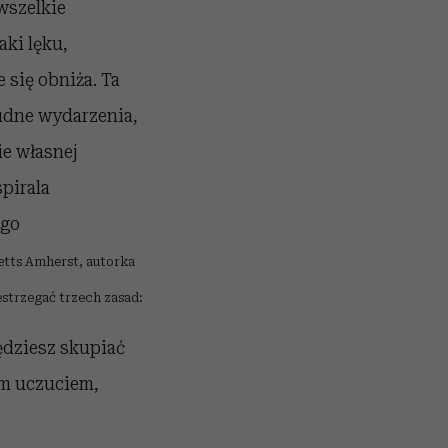
wszelkie
aki lęku,
 się obniża. Ta
trudne wydarzenia,
ie własnej
pirala
ego
etts Amherst, autorka
strzegać trzech zasad:
ędziesz skupiać
tym uczuciem,