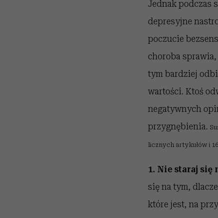
Jednak podczas sz
depresyjne nastro
poczucie bezsensu
choroba sprawia, 
tym bardziej odb
wartości. Ktoś od
negatywnych opini
przygnębienia.
Su
licznych artykułów i 1
1. Nie staraj si
się na tym, dlacz
które jest, na pr