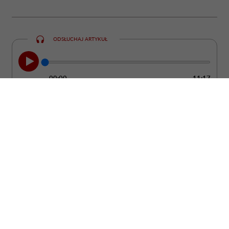
ODSŁUCHAJ ARTYKUŁ
00:00
11:17
Nie zawsze łatwo zauważyć moment, w
którym partner przestaje kochać. Zwykle
nie dzieje się to z dnia na dzień. Częściej
pojawiają się drobne zmiany w jego
zachowaniu, które z czasem zaczynają
budzić coraz większy niepokój. Sprawdź,