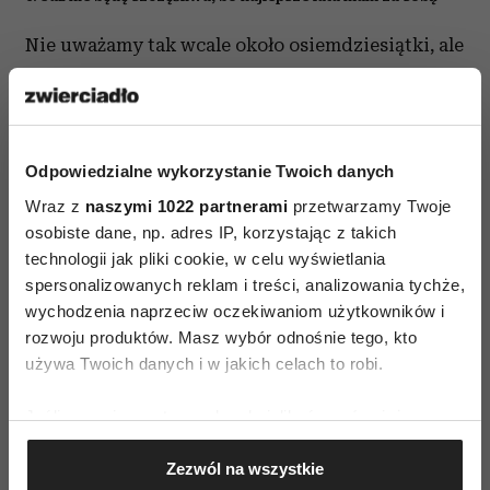
Nie uważamy tak wcale około osiemdziesiątki, ale
o wiele wcześniej. Badania wskazują, że poczucie
szczęścia drastycznie spada z wiekiem
i doświadczają go już ludzie trzydziestoletni.
Pojawia się smutek, poczucie straty,
Odpowiedzialne wykorzystanie Twoich danych
rozczarowania, brak nadziei na dobrą życiową
Wraz z
naszymi 1022 partnerami
przetwarzamy Twoje
osobiste dane, np. adres IP, korzystając z takich
zmianę. Okazuje się nawet, że
starsi ludzie są
technologii jak pliki cookie, w celu wyświetlania
szczęśliwsi
i bardziej wyluzowani niż młodzi.
spersonalizowanych reklam i treści, analizowania tychże,
Doświadczają oni więcej pozytywnych uczuć,
wychodzenia naprzeciw oczekiwaniom użytkowników i
a ich stabilność emocjonalna jest lepsza. Stres
rozwoju produktów. Masz wybór odnośnie tego, kto
nie jest ich doświadczeniem w takim stopniu, jak
używa Twoich danych i w jakich celach to robi.
ludzi młodych. Dlaczego tak jest? Kiedy
Jeśli wyrazisz na to zgodę, chcielibyśmy również:
zaczynamy sobie, że nasze lata są ograniczone,
Gromadzić dane dotyczące Twojej lokalizacji
zasadniczo zmieniamy perspektywę życia. Coraz
Zezwól na wszystkie
geograficznej z dokładnością nawet do kilku metrów
bardziej orientujemy się na teraźniejszość