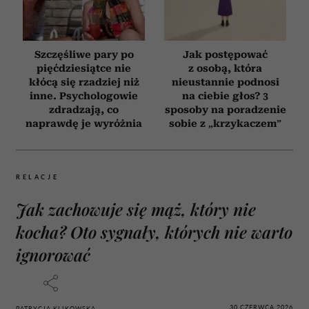
Szczęśliwe pary po
Jak postępować
pięćdziesiątce nie
z osobą, która
kłócą się rzadziej niż
nieustannie podnosi
inne. Psychologowie
na ciebie głos? 3
zdradzają, co
sposoby na poradzenie
naprawdę je wyróżnia
sobie z „krzykaczem”
RELACJE
Jak zachowuje się mąż, który nie
kocha? Oto sygnały, których nie warto
ignorować
30 CZERWCA 2026
PATRYCJA KLIKOWSKA