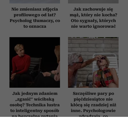
Nie zmieniasz zdjęcia
Jak zachowuje się
profilowego od lat?
mąż, który nie kocha?
Psycholog tłumaczy, co
Oto sygnały, których
to oznacza
nie warto ignorować
Jak jednym zdaniem
Szczęśliwe pary po
„zgasić” wścibską
pięćdziesiątce nie
osobę? Technika lustra
kłócą się rzadziej niż
to inteligentny sposób
inne. Psychologowie
na bezczelne pytania
zdradzają, co
naprawdę je wyróżnia