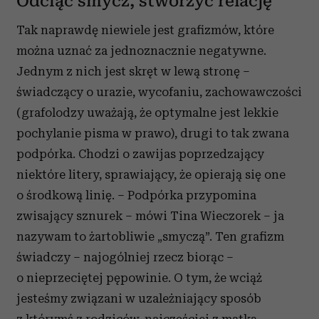
Odciąć smycz, stworzyć relację
Tak naprawdę niewiele jest grafizmów, które
można uznać za jednoznacznie negatywne.
Jednym z nich jest skręt w lewą stronę –
świadczący o urazie, wycofaniu, zachowawczości
(grafolodzy uważają, że optymalne jest lekkie
pochylanie pisma w prawo), drugi to tak zwana
podpórka. Chodzi o zawijas poprzedzający
niektóre litery, sprawiający, że opierają się one
o środkową linię. – Podpórka przypomina
zwisający sznurek – mówi Tina Wieczorek – ja
nazywam to żartobliwie „smyczą”. Ten grafizm
świadczy – najogólniej rzecz biorąc –
o nieprzeciętej pępowinie. O tym, że wciąż
jesteśmy związani w uzależniający sposób
z którymś z rodziców, najczęściej z matką.