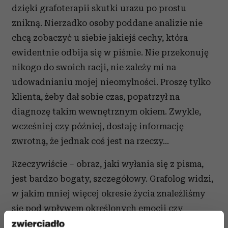
dzięki grafoterapii skutki urazu po prostu
znikną. Nierzadko osoby poddane analizie nie
chcą zobaczyć u siebie jakiejś cechy, która
ewidentnie odbija się w piśmie. Nie przekonuję
nikogo do swoich racji, nie zależy mi na
udowadnianiu mojej nieomylności. Proszę tylko
klienta, żeby dał sobie czas, popatrzył na
diagnozę takim wewnętrznym okiem. Zwykle,
wcześniej czy później, dostaję informację
zwrotną, że jednak coś jest na rzeczy...
Rzeczywiście – obraz, jaki wyłania się z pisma,
jest bardzo bogaty, szczegółowy. Grafolog widzi,
w jakim mniej więcej okresie życia znaleźliśmy
się pod wpływem określonych emocji czy
wzorców zachowań i jak czuliśmy się w chwili,