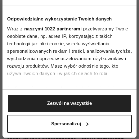
kiedy pisaliśmy przeznaczoną do analizy próbkę.
Analizuje się wiele elementów:
Odpowiedzialne wykorzystanie Twoich danych
zagospodarowanie przestrzeni, pochylenie liter,
Wraz z
naszymi 1022 partnerami
przetwarzamy Twoje
połączenia między nimi, wielkość pisma. Na
osobiste dane, np. adres IP, korzystając z takich
początku Tina Wieczorek zaleca pracę z dwoma
technologii jak pliki cookie, w celu wyświetlania
grafizmami – tymi, które mogą najbardziej
spersonalizowanych reklam i treści, analizowania tychże,
wychodzenia naprzeciw oczekiwaniom użytkowników i
utrudniać życie. Kiedy już zmiana zostanie
rozwoju produktów. Masz wybór odnośnie tego, kto
wprowadzona, można wziąć pod lupę nową
używa Twoich danych i w jakich celach to robi.
próbkę i zastanowić się, co dalej – czy warto
kontynuować grafoterapię.
Jeśli wyrazisz na to zgodę, chcielibyśmy również:
Gromadzić dane dotyczące Twojej lokalizacji
– Grafologia znakomicie odzwierciedla tezę, że
Zezwól na wszystkie
geograficznej z dokładnością nawet do kilku metrów
nic nie jest dobre ani złe, nie ma czegoś takiego
Identyfikować Twoje urządzenie, aktywnie
jak wady czy zalety – raczej cechy charakteru,
analizując charakteryzującego je zbiory danych
Spersonalizuj
(fingerprinting, czyli wirtualny odcisk palca)
które, w zależności od sytuacji, mogą nam
Dowiedz się więcej odnośnie tego, jak Twoje osobiste
sprzyjać albo przeszkadzać – mówi grafolożka. –