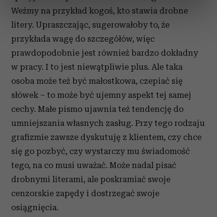
dane są przetwarzane oraz ustaw własne preferencje w
Weźmy na przykład kogoś, kto stawia drobne
sekcji szczegółów
. W Deklaracji plików cookie możesz
litery. Upraszczając, sugerowałoby to, że
zmienić lub wycofać swoją zgodę w dowolnej chwili.
przykłada wagę do szczegółów, więc
Wykorzystujemy pliki cookie do spersonalizowania treści
prawdopodobnie jest również bardzo dokładny
i reklam, aby oferować funkcje społecznościowe i
w pracy. I to jest niewątpliwie plus. Ale taka
analizować ruch w naszej witrynie. Informacje o tym, jak
osoba może też być małostkowa, czepiać się
korzystasz z naszej witryny, udostępniamy partnerom
słówek – to może być ujemny aspekt tej samej
społecznościowym, reklamowym i analitycznym.
cechy. Małe pismo ujawnia też tendencję do
Partnerzy mogą połączyć te informacje z innymi danymi
otrzymanymi od Ciebie lub uzyskanymi podczas
umniejszania własnych zasług. Przy tego rodzaju
korzystania z ich usług.
grafizmie zawsze dyskutuję z klientem, czy chce
się go pozbyć, czy wystarczy mu świadomość
tego, na co musi uważać. Może nadal pisać
drobnymi literami, ale poskramiać swoje
cenzorskie zapędy i dostrzegać swoje
osiągnięcia.