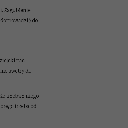
i. Zagubienie
ą doprowadzić do
ziejski pas
dne swetry do
że trzeba z niego
tórego trzeba od