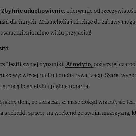
Zbytnie uduchowienie
, oderwanie od rzeczywistośc
iałań dla innych. Melancholia i niechęć do zabawy mog
 osamotnienia mimo wielu przyjaciół!
tii:
z Hestii swojej dynamiki!
Afrodyto
,
pożycz jej czarod
 słowy: więcej ruchu i ducha rywalizacji. Szare, wygo
 istnieją kosmetyki i piękne ubrania!
iękny dom, co oznacza, że masz dokąd wracać, ale też, 
 na spektakl, spacer, na weekend ze swoim mężczyzną, k