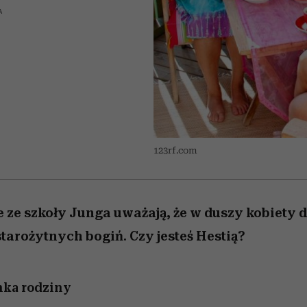
nice
 5,
ć
sezon jesień–zima 2026/27
zaskakujący faworyt
Miller s. 5, odc. 6]
to dla nich zarwies
zupełny brak ogł
girls”
A
123rf.com
ze szkoły Junga uważają, że w duszy kobiety 
tarożytnych bogiń. Czy jesteś Hestią?
ka rodziny