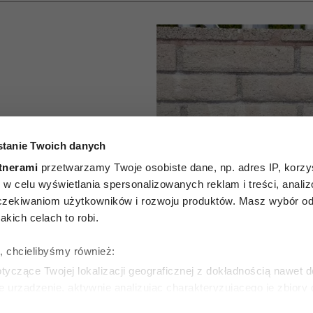
pary po
tanie Twoich danych
tce nie
tnerami
przetwarzamy Twoje osobiste dane, np. adres IP, korzys
dziej niż
ie, w celu wyświetlania spersonalizowanych reklam i treści, anali
zekiwaniom użytkowników i rozwoju produktów. Masz wybór odn
logowie
kich celach to robi.
, co
ę, chcielibyśmy również:
yczące Twojej lokalizacji geograficznej z dokładnością nawet d
wyróżnia
e urządzenie, aktywnie analizując charakteryzującego je zbiory
wirtualny odcisk palca)