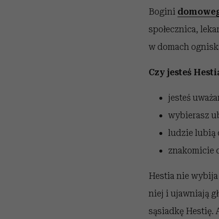
Bogini
domoweg
społecznica, leka
w domach ogniska 
Czy jesteś Hestią
jesteś uważa
wybierasz ub
ludzie lubią 
znakomicie d
Hestia nie wybija
niej i ujawniają 
sąsiadkę Hestię. 