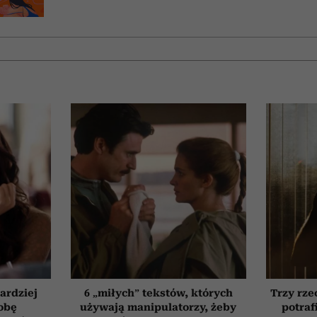
ardziej
6 „miłych” tekstów, których
Trzy rze
obę
używają manipulatorzy, żeby
potraf