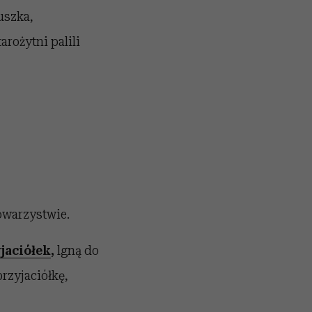
uszka,
arożytni palili
owarzystwie.
jaciółek
,
lgną do
przyjaciółkę,