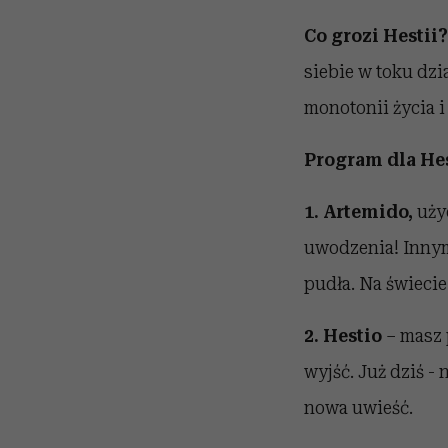
Co grozi Hestii?
siebie w toku dz
monotonii życia i
Program dla Hes
1. Artemido,
użyc
uwodzenia! Innymi
pudła. Na świecie
2. Hestio
– masz p
wyjść. Już dziś -
nowa uwieść.