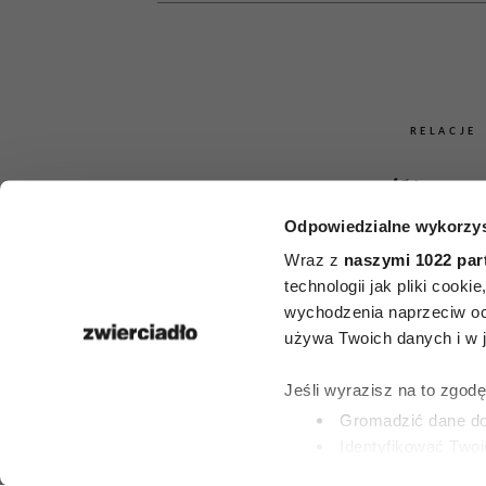
RELACJE
Szczęśliwe 
Odpowiedzialne wykorzys
pięćdziesią
Wraz z
naszymi 1022 par
kłócą się rza
technologii jak pliki cook
wychodzenia naprzeciw oc
inne. Psycho
używa Twoich danych i w ja
zdradzają
Jeśli wyrazisz na to zgod
Gromadzić dane dot
naprawdę je 
Identyfikować Twoj
(fingerprinting, czyli 