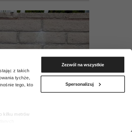
Zezwól na wszystkie
tając z takich
zowania tychże,
Spersonalizuj
ośnie tego, kto
o kilku metrów
 danych