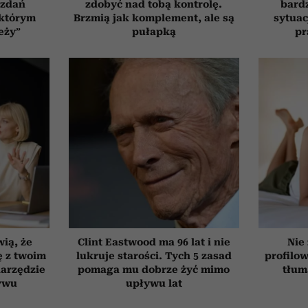
 zdań
zdobyć nad tobą kontrolę.
bardz
 którym
Brzmią jak komplement, ale są
sytuac
eży”
pułapką
pr
wią, że
Clint Eastwood ma 96 lat i nie
Nie
ię z twoim
lukruje starości. Tych 5 zasad
profilo
narzędzie
pomaga mu dobrze żyć mimo
tłum
ywu
upływu lat