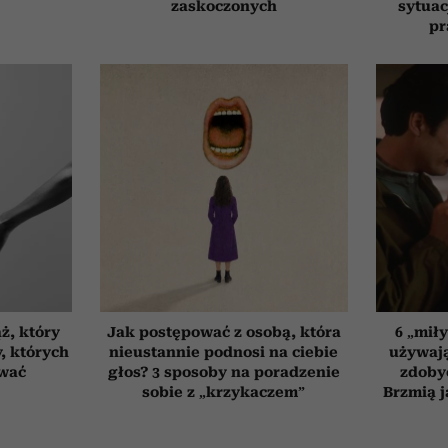
zaskoczonych
sytuac
pr
ż, który
Jak postępować z osobą, która
6 „mił
, których
nieustannie podnosi na ciebie
używają
ować
głos? 3 sposoby na poradzenie
zdoby
sobie z „krzykaczem”
Brzmią j