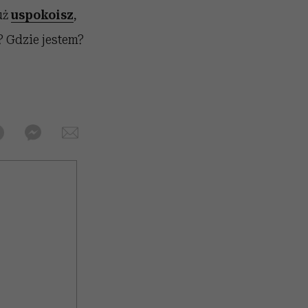
uż
uspokoisz
,
? Gdzie jestem?