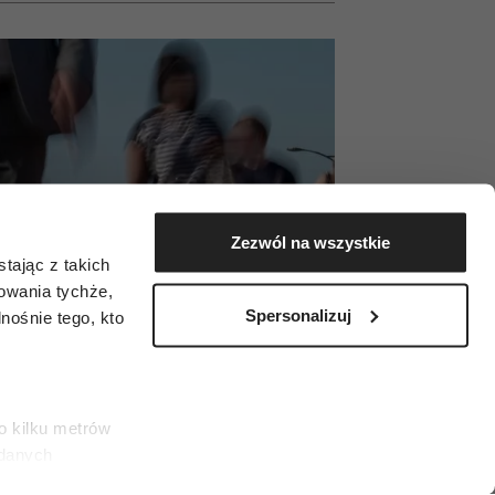
Zezwól na wszystkie
tając z takich
zowania tychże,
Spersonalizuj
ośnie tego, kto
o kilku metrów
 danych