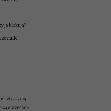
zy je blokują?
eze mnie
iej wyraźniej
uszą sprzeczne