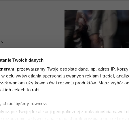
IA
 wzrok i
tanie Twoich danych
aty. Czy
tnerami
przetwarzamy Twoje osobiste dane, np. adres IP, korzys
ie, w celu wyświetlania spersonalizowanych reklam i treści, anali
 da się
zekiwaniom użytkowników i rozwoju produktów. Masz wybór odn
kich celach to robi.
pierwszy
ę, chcielibyśmy również:
a?
yczące Twojej lokalizacji geograficznej z dokładnością nawet d
e urządzenie, aktywnie analizując charakteryzującego je zbiory
wirtualny odcisk palca)