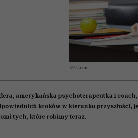
iąż
 5,
skutki dla związku i dla
Miller s. 5, odc. 6]
Raport Lyst ujaw
partnerki
najbardziej pożąd
ubrania i marki se
123rf.com
dera, amerykańska psychoterapeutka i coach, 
owiednich kroków w kierunku przyszłości, jeś
omi tych, które robimy teraz.