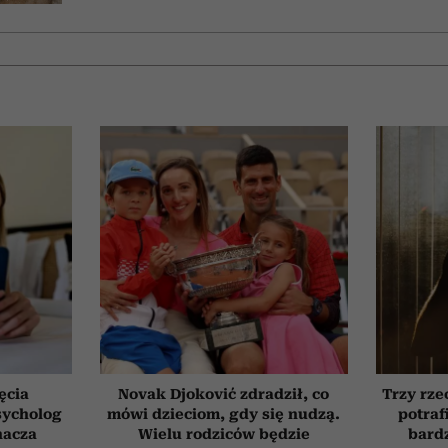
ęcia
Novak Djoković zdradził, co
Trzy rze
sycholog
mówi dzieciom, gdy się nudzą.
potraf
nacza
Wielu rodziców będzie
bardz