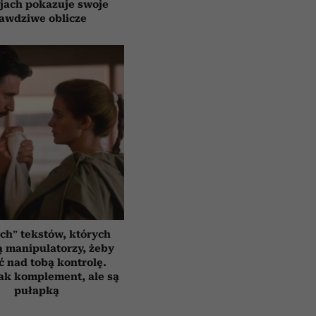
jach pokazuje swoje
awdziwe oblicze
ych” tekstów, których
 manipulatorzy, żeby
ć nad tobą kontrolę.
ak komplement, ale są
pułapką