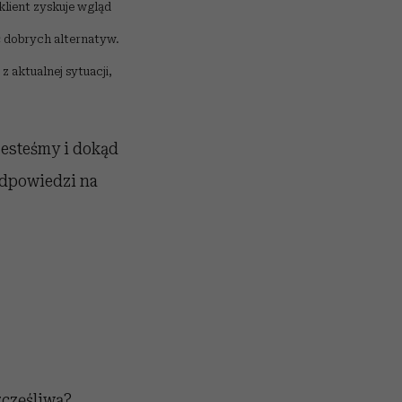
klient zyskuje wgląd
ć dobrych alternatyw.
 aktualnej sytuacji,
 jesteśmy i dokąd
dpowiedzi na
zczęśliwą?