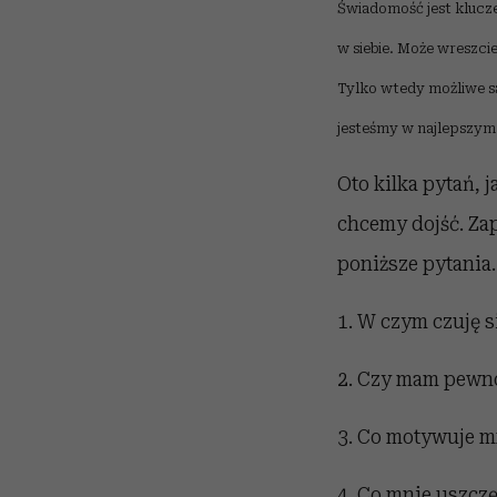
Świadomość jest klucze
w siebie. Może wreszci
Tylko wtedy możliwe są
jesteśmy w najlepszym 
Oto kilka pytań, 
chcemy dojść. Za
poniższe pytania.
1. W czym czuję s
2. Czy mam pewnoś
3. Co motywuje mn
4. Co mnie uszczę