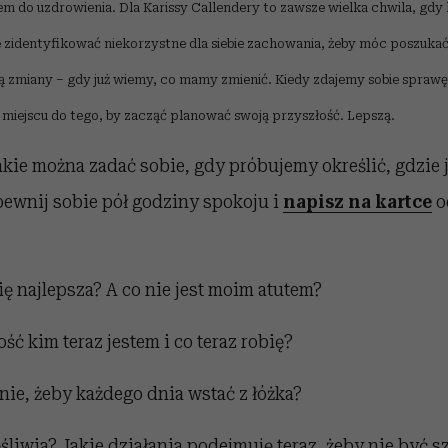
m do uzdrowienia. Dla Karissy Callendery to zawsze wielka chwila, gdy 
e zidentyfikować niekorzystne dla siebie zachowania, żeby móc poszuka
 zmiany – gdy już wiemy, co mamy zmienić. Kiedy zdajemy sobie sprawę z
miejscu do tego, by zacząć planować swoją przyszłość. Lepszą.
jakie można zadać sobie, gdy próbujemy określić, gdzie
pewnij sobie pół godziny spokoju i
napisz na kartce
o
ię najlepsza? A co nie jest moim atutem?
ć kim teraz jestem i co teraz robię?
ie, żeby każdego dnia wstać z łóżka?
śliwia? Jakie działania podejmuję teraz, żeby nie być s