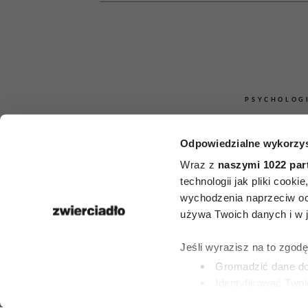
PSYCHOLOG
Wyraz twarzy,
Odpowiedzialne wykorzys
chód psychop
Wraz z
naszymi 1022 par
technologii jak pliki cook
psychopatię
wychodzenia naprzeciw oc
używa Twoich danych i w ja
rozpoznać na 
Jeśli wyrazisz na to zgod
rzut ok
Gromadzić dane dot
Identyfikować Twoj
(fingerprinting, czyli 