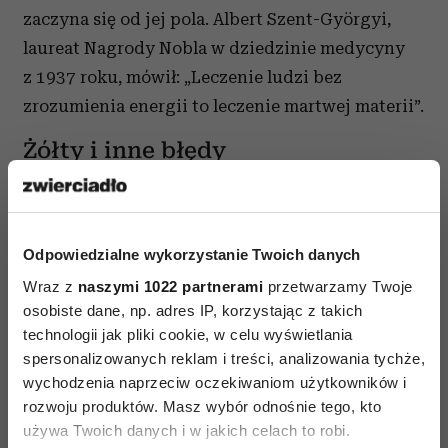
zaczyna się od jej pola. Albert Szent-Györgyi,
laureat Nagrody Nobla w dziedzinie medycyny
z 1937 roku, mówił: „Leczenie ludzi bez
zrozumienia energii to leczenie martwej materii”.
Żółty i inne błędy
Chociaż w nazwie metody mowa jest
o uzdrawianiu, jej twórca precyzuje: Kod nie
leczy, on tylko eliminuje stres. A to właśnie stres
Odpowiedzialne wykorzystanie Twoich danych
fizjologiczny jest najczęstszą przyczyną różnych
Wraz z
naszymi 1022 partnerami
przetwarzamy Twoje
chorób i dolegliwości. Osłabia bowiem układ
osobiste dane, np. adres IP, korzystając z takich
odpornościowy – strażnika naszego zdrowia
technologii jak pliki cookie, w celu wyświetlania
spersonalizowanych reklam i treści, analizowania tychże,
i dobrego samopoczucia. Często silny stres
wychodzenia naprzeciw oczekiwaniom użytkowników i
uruchamia się w sytuacjach, które nie wiążą się
rozwoju produktów. Masz wybór odnośnie tego, kto
dla nas z poważniejszym zagrożeniem.
używa Twoich danych i w jakich celach to robi.