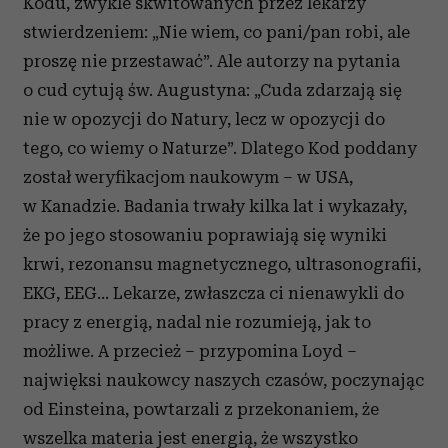
Kodu, zwykle skwitowanych przez lekarzy
stwierdzeniem: „Nie wiem, co pani/pan robi, ale
proszę nie przestawać”. Ale autorzy na pytania
o cud cytują św. Augustyna: „Cuda zdarzają się
nie w opozycji do Natury, lecz w opozycji do
tego, co wiemy o Naturze”. Dlatego Kod poddany
został weryfikacjom naukowym – w USA,
w Kanadzie. Badania trwały kilka lat i wykazały,
że po jego stosowaniu poprawiają się wyniki
krwi, rezonansu magnetycznego, ultrasonografii,
EKG, EEG... Lekarze, zwłaszcza ci nienawykli do
pracy z energią, nadal nie rozumieją, jak to
możliwe. A przecież – przypomina Loyd –
najwięksi naukowcy naszych czasów, poczynając
od Einsteina, powtarzali z przekonaniem, że
wszelka materia jest energią, że wszystko