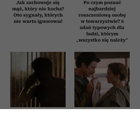
Jak zachowuje się
Po czym poznać
mąż, który nie kocha?
najbardziej
Oto sygnały, których
roszczeniową osobę
nie warto ignorować
w towarzystwie? 6
zdań typowych dla
ludzi, którym
„wszystko się należy”
Trzy rzeczy, których
6 „miłych” tekstów,
narcyz nie potrafi
których używają
udawać, nawet gdy
manipulatorzy, żeby
bardzo się stara.
zdobyć nad tobą
W tych sytuacjach
kontrolę. Brzmią jak