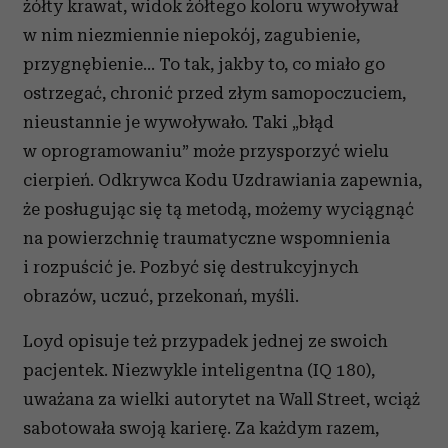
żółty krawat, widok żółtego koloru wywoływał
korzystania z ich usług.
w nim niezmiennie niepokój, zagubienie,
przygnębienie... To tak, jakby to, co miało go
ostrzegać, chronić przed złym samopoczuciem,
nieustannie je wywoływało. Taki „błąd
w oprogramowaniu” może przysporzyć wielu
cierpień. Odkrywca Kodu Uzdrawiania zapewnia,
że posługując się tą metodą, możemy wyciągnąć
na powierzchnię traumatyczne wspomnienia
i rozpuścić je. Pozbyć się destrukcyjnych
obrazów, uczuć, przekonań, myśli.
Loyd opisuje też przypadek jednej ze swoich
pacjentek. Niezwykle inteligentna (IQ 180),
uważana za wielki autorytet na Wall Street, wciąż
sabotowała swoją karierę. Za każdym razem,