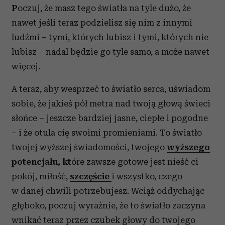
P
oczuj, że masz tego światła na tyle dużo, że
nawet jeśli teraz podzielisz się nim z innymi
ludźmi – tymi, których lubisz i tymi, których nie
lubisz – nadal będzie go tyle samo, a może nawet
więcej.
A teraz, aby wesprzeć to światło serca, uświadom
sobie, że jakieś pół metra nad twoją głową świeci
słońce – jeszcze bardziej jasne, ciepłe i pogodne
– i że otula cię swoimi promieniami. To światło
twojej wyższej świadomości, twojego
wyższego
potencjału
, kt
óre zawsze gotowe jest nieść ci
pokój, miłość,
szczęście
i wszystko, czego
w danej chwili potrzebujesz. Wciąż oddychając
głęboko, poczuj wyraźnie, że to światło zaczyna
wnikać teraz przez czubek głowy do twojego