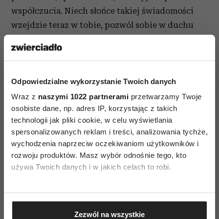
współczucia. Niech słońce takiej świadomości
wzejdzie teraz w tobie, pozwól sobie w duchu
uśmiechnąć się do niego. Utrzymując tę wizję
światła, zaśpiewaj kilka razy „OM”. Weź pięć
głębokich oddechów. Otwórz oczy. Ciesz się
swoim Wewnętrznym Słońcem.
Odpowiedzialne wykorzystanie Twoich danych
Wraz z
naszymi 1022 partnerami
przetwarzamy Twoje
osobiste dane, np. adres IP, korzystając z takich
technologii jak pliki cookie, w celu wyświetlania
spersonalizowanych reklam i treści, analizowania tychże,
wychodzenia naprzeciw oczekiwaniom użytkowników i
rozwoju produktów. Masz wybór odnośnie tego, kto
ROZWÓJ DUCHOWY
używa Twoich danych i w jakich celach to robi.
Jeśli wyrazisz na to zgodę, chcielibyśmy również:
AUTOPROMOCJA
Gromadzić dane dotyczące Twojej lokalizacji
Zezwól na wszystkie
geograficznej z dokładnością nawet do kilku metrów