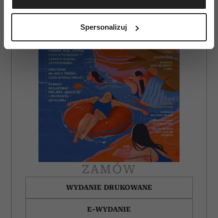
Identyfikować Twoje urządzenie, aktywnie
analizując charakteryzującego je zbiory danych
Spersonalizuj
(fingerprinting, czyli wirtualny odcisk palca)
Dowiedz się więcej odnośnie tego, jak Twoje osobiste
dane są przetwarzane oraz ustaw własne preferencje w
sekcji szczegółów
. W Deklaracji plików cookie możesz
zmienić lub wycofać swoją zgodę w dowolnej chwili.
Wykorzystujemy pliki cookie do spersonalizowania treści
i reklam, aby oferować funkcje społecznościowe i
analizować ruch w naszej witrynie. Informacje o tym, jak
korzystasz z naszej witryny, udostępniamy partnerom
społecznościowym, reklamowym i analitycznym.
Partnerzy mogą połączyć te informacje z innymi danymi
ZAMÓW
otrzymanymi od Ciebie lub uzyskanymi podczas
korzystania z ich usług.
WYDANIE DRUKOWANE
E-WYDANIE