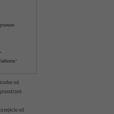
ogromne
”
ializmu”
drodze od
przestrzeń
przejście od