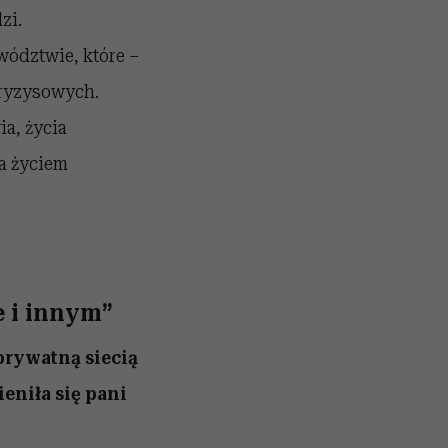
zi.
wództwie, które –
kryzysowych.
ia, życia
a życiem
e i innym”
prywatną siecią
eniła się pani