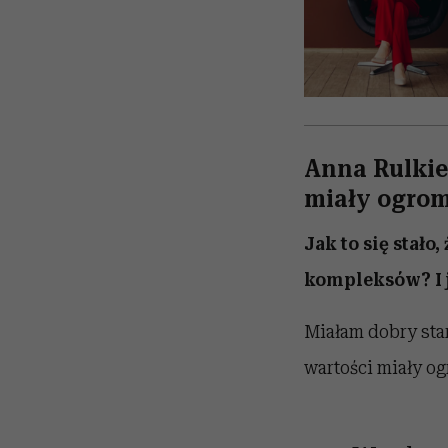
Anna Rulkiew
miały ogrom
Jak to się stało
kompleksów? I j
Miałam dobry sta
wartości miały o