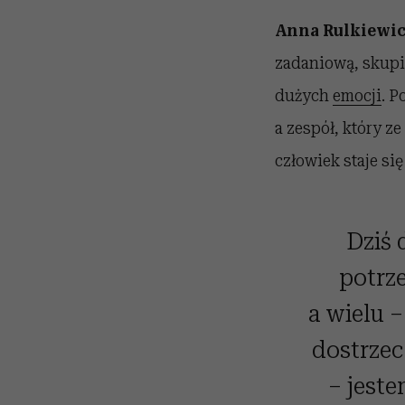
Anna Rulkiewic
zadaniową, skupi
dużych
emocji
. P
a zespół, który z
człowiek staje się
Dziś 
potrz
a wielu –
dostrzec 
– jeste