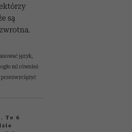
iektórzy
że są
 zwrotna.
pasować język,
mogło mi również
je przezwyciężyć
. Te 6
dzie