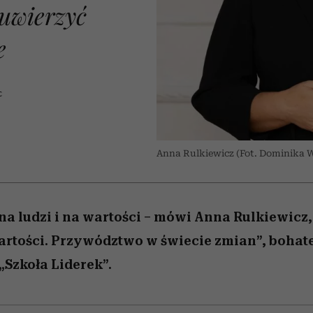
edź
 5,
przekraczają swoje granice
Wiemy, gdzie go kupić
Miller s. 5, odc. 6]
sezon jesień–zima 2
zaskakujący fawo
uwierzyć
w seksie?
e
C
Anna Rulkiewicz (Fot. Dominika 
na ludzi i na wartości – mówi Anna Rulkiewicz,
artości. Przywództwo w świecie zmian”, bohat
„Szkoła Liderek”.