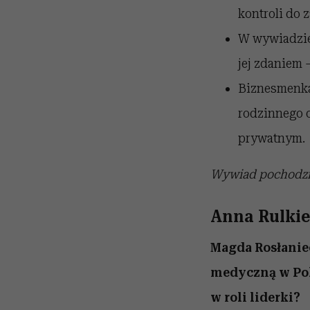
kontroli do 
W wywiadzie 
jej zdaniem 
Biznesmenka 
rodzinnego 
prywatnym.
Wywiad pochodzi 
Anna Rulkie
Magda Rosłanie
medyczną w Pols
w roli liderki?