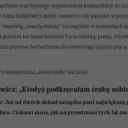
zaufania oraz lepszego dopasowania komunikacji do lud
Anna Rulkiewicz mówi również o roli wartości w przy
– stanowią „twardą walutę” szczególnie w momentach 
porusza też temat kosztów bycia liderką: presji, zdrow
oraz procesu dochodzenia do równowagi między pracą 
z miesięcznika „Zwierciadło” 04/2026
wicz: „Kiedyś podkręcałam śrubę sobi
c:
Już od dwóch dekad zarządza pani największą 
ce. Ciekawi mnie, jak na przestrzeni tych lat zmi