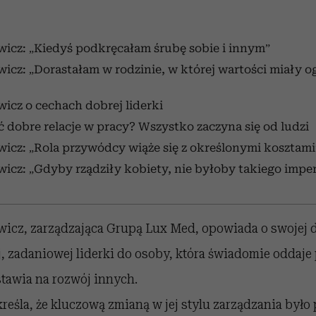
icz: „Kiedyś podkręcałam śrubę sobie i innym”
icz: „Dorastałam w rodzinie, w której wartości miały 
icz o cechach dobrej liderki
dobre relacje w pracy? Wszystko zaczyna się od ludzi
icz: „Rola przywódcy wiąże się z określonymi kosztami
icz: „Gdyby rządziły kobiety, nie byłoby takiego imper
wicz, zarządzająca Grupą Lux Med, opowiada o swojej 
 zadaniowej liderki do osoby, która świadomie oddaje 
stawia na rozwój innych.
reśla, że kluczową zmianą w jej stylu zarządzania było 