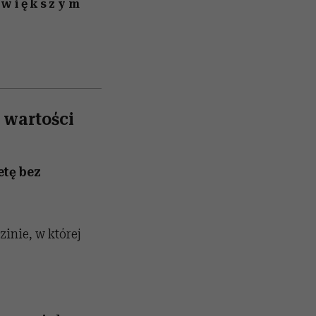
z większym
 wartości
etę bez
inie, w której