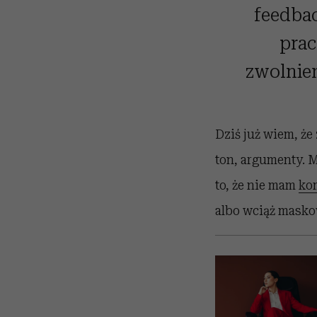
feedbac
prac
zwolnien
Dziś już wiem, że
ton, argumenty. 
to, że nie mam
ko
albo wciąż maskow