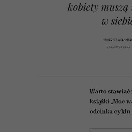
powinien znać odpowi
kawę z Kasią Miller”, s.
weterynarz”
kobiety muszą 
odc. 7]
w siebi
MAGDA ROSŁANIE
1 CZERWCA 2026
Warto stawiać 
książki „Moc w
odcinka cyklu 