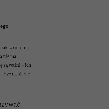
nego
nak, że istotną
a nie ma
ę są ważni – ich
 i być na siebie
kazywać