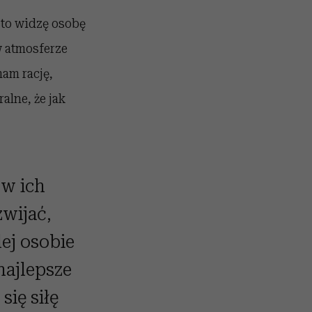
 to widzę osobę
w atmosferze
am rację,
alne, że jak
 w ich
wijać,
dej osobie
 najlepsze
się siłę