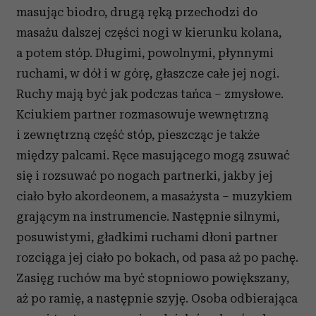
masując biodro, drugą ręką przechodzi do
masażu dalszej części nogi w kierunku kolana,
a potem stóp. Długimi, powolnymi, płynnymi
ruchami, w dół i w górę, głaszcze całe jej nogi.
Ruchy mają być jak podczas tańca – zmysłowe.
Kciukiem partner rozmasowuje wewnętrzną
i zewnętrzną część stóp, pieszcząc je także
między palcami. Ręce masującego mogą zsuwać
się i rozsuwać po nogach partnerki, jakby jej
ciało było akordeonem, a masażysta – muzykiem
grającym na instrumencie. Następnie silnymi,
posuwistymi, gładkimi ruchami dłoni partner
rozciąga jej ciało po bokach, od pasa aż po pachę.
Zasięg ruchów ma być stopniowo powiększany,
aż po ramię, a następnie szyję. Osoba odbierająca