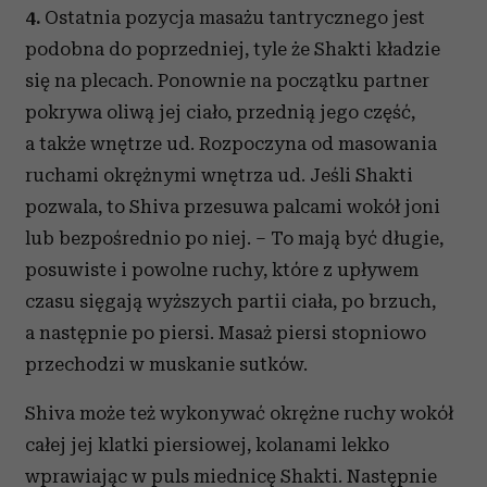
4.
Ostatnia pozycja masażu tantrycznego jest
podobna do poprzedniej, tyle że Shakti kładzie
się na plecach. Ponownie na początku partner
pokrywa oliwą jej ciało, przednią jego część,
a także wnętrze ud. Rozpoczyna od masowania
ruchami okrężnymi wnętrza ud. Jeśli Shakti
pozwala, to Shiva przesuwa palcami wokół joni
lub bezpośrednio po niej. – To mają być długie,
posuwiste i powolne ruchy, które z upływem
czasu sięgają wyższych partii ciała, po brzuch,
a następnie po piersi. Masaż piersi stopniowo
przechodzi w muskanie sutków.
Shiva może też wykonywać okrężne ruchy wokół
całej jej klatki piersiowej, kolanami lekko
wprawiając w puls miednicę Shakti. Następnie