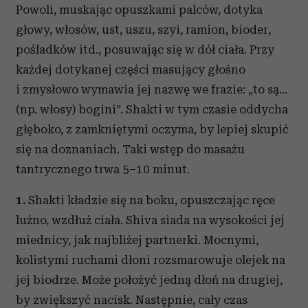
Powoli, muskając opuszkami palców, dotyka
głowy, włosów, ust, uszu, szyi, ramion, bioder,
pośladków itd., posuwając się w dół ciała. Przy
każdej dotykanej części masujący głośno
i zmysłowo wymawia jej nazwę we frazie: „to są...
(np. włosy) bogini”. Shakti w tym czasie oddycha
głęboko, z zamkniętymi oczyma, by lepiej skupić
się na doznaniach. Taki wstęp do masażu
tantrycznego trwa 5–10 minut.
1.
Shakti kładzie się na boku, opuszczając ręce
luźno, wzdłuż ciała. Shiva siada na wysokości jej
miednicy, jak najbliżej partnerki. Mocnymi,
kolistymi ruchami dłoni rozsmarowuje olejek na
jej biodrze. Może położyć jedną dłoń na drugiej,
by zwiększyć nacisk. Następnie, cały czas