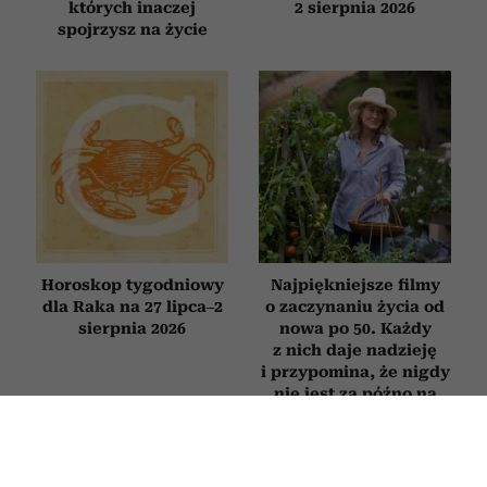
których inaczej
2 sierpnia 2026
spojrzysz na życie
Horoskop tygodniowy
Najpiękniejsze filmy
dla Raka na 27 lipca–2
o zaczynaniu życia od
sierpnia 2026
nowa po 50. Każdy
z nich daje nadzieję
i przypomina, że nigdy
nie jest za późno na
zmianę