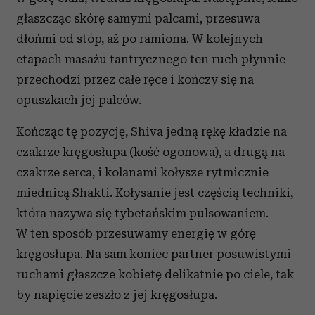
otrzymanymi od Ciebie lub uzyskanymi podczas
głaszcząc skórę samymi palcami, przesuwa
korzystania z ich usług.
dłońmi od stóp, aż po ramiona. W kolejnych
etapach masażu tantrycznego ten ruch płynnie
przechodzi przez całe ręce i kończy się na
opuszkach jej palców.
Kończąc tę pozycję, Shiva jedną rękę kładzie na
czakrze kręgosłupa (kość ogonowa), a drugą na
czakrze serca, i kolanami kołysze rytmicznie
miednicą Shakti. Kołysanie jest częścią techniki,
która nazywa się tybetańskim pulsowaniem.
W ten sposób przesuwamy energię w górę
kręgosłupa. Na sam koniec partner posuwistymi
ruchami głaszcze kobietę delikatnie po ciele, tak
by napięcie zeszło z jej kręgosłupa.