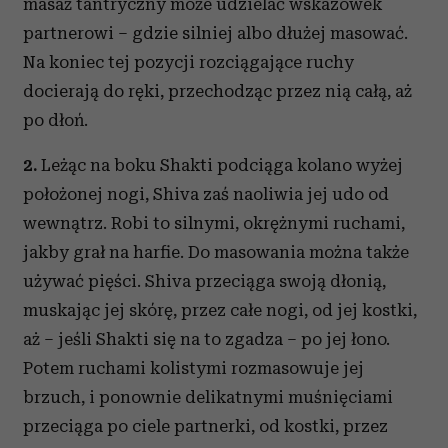
masaż tantryczny może udzielać wskazówek
partnerowi – gdzie silniej albo dłużej masować.
Na koniec tej pozycji rozciągające ruchy
docierają do ręki, przechodząc przez nią całą, aż
po dłoń.
2.
Leżąc na boku Shakti podciąga kolano wyżej
położonej nogi, Shiva zaś naoliwia jej udo od
wewnątrz. Robi to silnymi, okrężnymi ruchami,
jakby grał na harfie. Do masowania można także
używać pięści. Shiva przeciąga swoją dłonią,
muskając jej skórę, przez całe nogi, od jej kostki,
aż – jeśli Shakti się na to zgadza – po jej łono.
Potem ruchami kolistymi rozmasowuje jej
brzuch, i ponownie delikatnymi muśnięciami
przeciąga po ciele partnerki, od kostki, przez