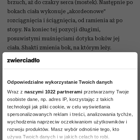
brzuch, aż do czakry serca (mostek). Następnie po
bokach ciała wykonuje „akordeonowe”
rozciągnięcia i ściągnięcia, od ramienia aż po
stopy. Na koniec tej pozycji długimi,
posuwistymi muśnięciami dotyka boków jej
ciała. Shakti zmienia bok, na którym leży.
Ćwiczenia są analogiczne, przy czym w pozycji
harfy – jeśli Shakti się zgadza – Shiva może
przeciągnąć dłonią po jej joni (indyjskie
Odpowiedzialne wykorzystanie Twoich danych
określenie narządów kobiecych), przez sam
Wraz z
naszymi 1022 partnerami
przetwarzamy Twoje
środek warg sromowych, prowadząc dalej ruch aż
osobiste dane, np. adres IP, korzystając z takich
do czakry serca (mostek).
technologii jak pliki cookie, w celu wyświetlania
spersonalizowanych reklam i treści, analizowania tychże,
3.
Shakti kładzie się na brzuchu w mocnym
wychodzenia naprzeciw oczekiwaniom użytkowników i
rozkroku, zaś Shiva siada w kucki u jej
rozwoju produktów. Masz wybór odnośnie tego, kto
pośladków, kładąc jej uda na swoich. Partner
używa Twoich danych i w jakich celach to robi.